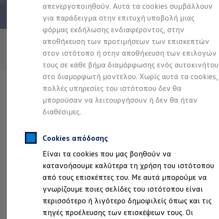
Προσομοιωτής αυτονομίας
απενεργοποιηθούν. Αυτά τα cookies συμβάλλουν
Προσομοιωτής χρόνου φόρτισης
για παράδειγμα στην επιτυχή υποβολή μιας
Προσομοιωτής κόστους φόρτισης
φόρμας εκδήλωσης ενδιαφέροντος, στην
ID. Ενημερώσεις λογισμικού
We Charge - Υπηρεσία Φόρτισης
αποθήκευση των προτιμήσεων των επισκεπτών
Εύρεση δημόσιων σημείων φόρτισης
στον ιστότοπο ή στην αποθήκευση των επιλογών
ID. Charger
τους σε κάθε βήμα διαμόρφωσης ενός αυτοκινήτου
Ενημέρωση ID.
Πλατφόρμα MEB
στο διαμορφωτή μοντέλου. Χωρίς αυτά τα cookies,
Μύθοι & Αλήθειες για την ηλεκτροκίνηση
πολλές υπηρεσίες του ιστότοπου δεν θα
Πού μπορώ να φορτίσω;
μπορούσαν να λειτουργήσουν ή δεν θα ήταν
Πόσο μακριά μπορώ να φτάσω;
Πώς μπορώ να πληρώσω;
διαθέσιμες.
Πώς μπορώ να φορτίσω;
Ο επίσημος συνεργάτης που είναι υπεύθυνος για το περιεχόμενο
Η αντλία θερμότητας στα ID.
αυτής της σελίδας είναι ο ΚΑΡΑΛΕΛΕΚΗΣ ΔΗΜΗΤΡΙΟΣ
Η λειτουργία ανάκτησης ενέργειας κατά την π
Cookies απόδοσης
(
Νομικές πληροφορίες
)
Το σύστημα πέδησης στα ID.
Είναι τα cookies που μας βοηθούν να
Διαθέσιμα νέα και μεταχειρισμένα αυτοκίνητα
Διαθέσιμα νέα αυτοκίνητα
κατανοήσουμε καλύτερα τη χρήση του ιστότοπου
Διαθέσιμα μεταχειρισμένα αυτοκίνητα
Τα τμή
από τους επισκέπτες του. Με αυτά μπορούμε να
Χρηματοδότηση και Leasing
γνωρίζουμε ποιες σελίδες του ιστότοπου είναι
Volkswagen Easy Living
Χρηματοδότηση Auto Credit
περισσότερο ή λιγότερο δημοφιλείς όπως και τις
Χρηματοδότηση Classic Credit
Κόμβος Αεροδρομίου-Ανατολική Έξοδος
πηγές προέλευσης των επισκέψεων τους. Οι
Καινοτόμες Τεχνολογίες