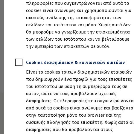
Εγνατίας Οδού, 68100 Αλεξανδρούπολη
πληροφορίες που συγκεντρώνονται από αυτά τα
Ιδιοκτήτες και υπηρεσίες After Sales
myVolkswagen
cookies είναι ανώνυμες και χρησιμοποιούνται για
Δευτέρα
-
Παρασκευή
8:30
-
17:00
Service και γνήσια ανταλλακτικά
σκοπούς ανάλυσης της επισκεψιμότητας των
Επιθεώρηση & ΚΤΕΟ
Σάββατο
9:00
-
14:30
σελίδων του ιστότοπου και μόνο. Χωρίς αυτά δεν
Επισκευές & έλεγχοι
Λιπαντικά κινητήρα και υγρά
θα μπορούμε να γνωρίζουμε την επισκεψιμότητα
Τροχοί και ελαστικά
sales@karalelekis.gr
των σελίδων του ιστότοπου και να βελτιώσουμε
Οδική Βοήθεια
την εμπειρία των επισκεπτών σε αυτόν.
Volkswagen Service
2551060160
Ανταλλακτικά Volkswagen
Γνήσια αξεσουάρ Volkswagen
Cookies διαφημίσεων & κοινωνικών δικτύων
Γνήσια αξεσουάρ Volkswagen ειδικά για κάθε 
Εσωτερική και εξωτερική προστασία
Κλείστε ένα ραντεβού
Είναι τα cookies τρίτων διαφημιστικών εταιρειών
Λύσεις μεταφοράς και αποσκευών
Ψυχαγωγία και ηλεκτρονικές συσκευές
που δημιουργούν ένα προφίλ για τους επισκέπτες
Εξατομίκευση
του ιστότοπου με βάση τη συμπεριφορά τους σε
Επιτοίχιος σταθμός φόρτισης και καλώδια φό
αυτόν, ώστε να τους προβάλλουν σχετικές
Συλλογές Lifestyle
Digital Extras
διαφημίσεις. Οι πληροφορίες που συγκεντρώνοντα
Υπηρεσίες για το μοντέλο σας
από αυτά τα cookies είναι ανώνυμες και βασίζοντα
Εφαρμογές Volkswagen, σύνδεση και ψηφιακό
Πως μπορούμε να
στην ταυτοποίηση μόνο του browser και της
Σύνδεση κινητού τηλεφώνου και οχήματος
Ενημερώσεις για λογισμικό, χάρτες και ραδι
συσκευής πλοήγησής του επισκέπτη. Χωρίς αυτά οι
σας βοηθήσουμε;
We Charge - Υπηρεσία Φόρτισης
διαφημίσεις που θα προβάλλονται στους
Πληροφορίες Πελάτη