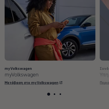
myVolkswagen
Συνδ
myVolkswagen
Υπη
Μετάβαση στο myVolkswagen
Περι