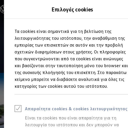
Ανακαλύψτε τα Μοντέλα
Επιλογές cookies
Διαμορφώστε το Volkswagen σας
Επαγγελματικά Οχήματα Volkswagen
Ηλεκτρικά μοντέλα
Μετάβαση
Μετάβαση
eHybrid μοντέλα
Πωλήσεις και Service
Τα cookies είναι σημαντικά για τη βελτίωση της
στο
στο
Ηλεκτρικά & eHybrid μοντέλα
Volkswagen
ΚΑΡΑΛΕΛΕΚΗΣ
περιεχόμενο
footer
λειτουργικότητας του ιστότοπου, την αναβάθμιση της
Ηλεκτρικά μοντέλα
ID.3 Neo
εμπειρίας των επισκεπτών σε αυτόν και την προβολή
ΔΗΜΗΤΡΙΟΣ
Νέο ID. Polo
σχετικών διαφημίσεων στους χρήστες. Οι πληροφορίες
ID.4
που συγκεντρώνονται από τα cookies είναι ανώνυμες
ID.4 GTX
5
|
7 Αξιολογήσεις
ID.5
και βασίζονται στην ταυτοποίηση μόνο του browser κα
ID.5 GTX
της συσκευής πλοήγησής του επισκέπτη. Στο παρακάτω
ID.7
κείμενο μπορείτε να διαβάσετε αναλυτικά για όλες τις
ID.7 GTX
ID. Buzz
κατηγορίες των cookies αυτού του ιστότοπου.
ID. Buzz Cargo
ID. CROSS
eHybrid μοντέλα
Νέο Golf ehybrid
Απαραίτητα cookies & cookies λειτουργικότητας
Golf GTE
Νέο Tiguan ehybrid
Είναι τα cookies που είναι απαραίτητα για τη
Νέο Tayron ehybrid
λειτουργία του ιστότοπου και δεν μπορούν να
e-Tools για ηλεκτρικά αυτοκίνητα