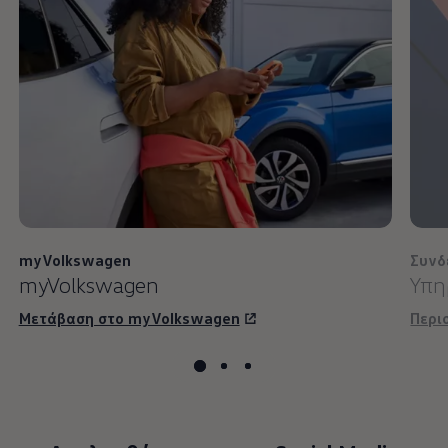
myVolkswagen
Συνδ
myVolkswagen
Υπη
Μετάβαση στο myVolkswagen
Περι