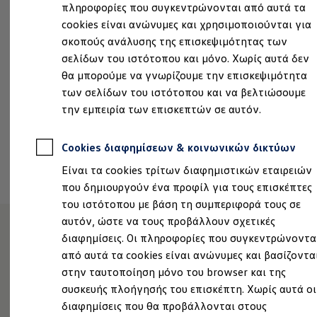
πληροφορίες που συγκεντρώνονται από αυτά τα
Ιδιοκτήτες και υπηρεσίες After Sales
Δευτέρα
-
Παρασκευή
9:00
-
19:00
myVolkswagen
cookies είναι ανώνυμες και χρησιμοποιούνται για
Service και γνήσια ανταλλακτικά
Σάββατο
9:00
-
14:00
σκοπούς ανάλυσης της επισκεψιμότητας των
Επιθεώρηση & ΚΤΕΟ
σελίδων του ιστότοπου και μόνο. Χωρίς αυτά δεν
Επισκευές & έλεγχοι
Λιπαντικά κινητήρα και υγρά
vwsales@xenakisautos.gr
θα μπορούμε να γνωρίζουμε την επισκεψιμότητα
Τροχοί και ελαστικά
των σελίδων του ιστότοπου και να βελτιώσουμε
Οδική Βοήθεια
2241086777
την εμπειρία των επισκεπτών σε αυτόν.
Volkswagen Service
Ανταλλακτικά Volkswagen
Γνήσια αξεσουάρ Volkswagen
Cookies διαφημίσεων & κοινωνικών δικτύων
Γνήσια αξεσουάρ Volkswagen ειδικά για κάθε 
Κλείστε ένα ραντεβού
Εσωτερική και εξωτερική προστασία
Είναι τα cookies τρίτων διαφημιστικών εταιρειών
Λύσεις μεταφοράς και αποσκευών
Ψυχαγωγία και ηλεκτρονικές συσκευές
που δημιουργούν ένα προφίλ για τους επισκέπτες
Εξατομίκευση
του ιστότοπου με βάση τη συμπεριφορά τους σε
Επιτοίχιος σταθμός φόρτισης και καλώδια φό
αυτόν, ώστε να τους προβάλλουν σχετικές
Συλλογές Lifestyle
Digital Extras
διαφημίσεις. Οι πληροφορίες που συγκεντρώνοντα
Πως μπορούμε να
Υπηρεσίες για το μοντέλο σας
από αυτά τα cookies είναι ανώνυμες και βασίζοντα
Εφαρμογές Volkswagen, σύνδεση και ψηφιακό
στην ταυτοποίηση μόνο του browser και της
Σύνδεση κινητού τηλεφώνου και οχήματος
σας βοηθήσουμε;
Ενημερώσεις για λογισμικό, χάρτες και ραδι
συσκευής πλοήγησής του επισκέπτη. Χωρίς αυτά οι
We Charge - Υπηρεσία Φόρτισης
διαφημίσεις που θα προβάλλονται στους
Πληροφορίες Πελάτη