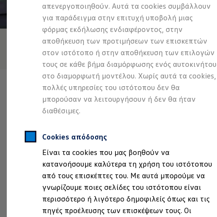
Προσομοιωτής αυτονομίας
απενεργοποιηθούν. Αυτά τα cookies συμβάλλουν
Προσομοιωτής χρόνου φόρτισης
για παράδειγμα στην επιτυχή υποβολή μιας
Προσομοιωτής κόστους φόρτισης
φόρμας εκδήλωσης ενδιαφέροντος, στην
ID. Ενημερώσεις λογισμικού
We Charge - Υπηρεσία Φόρτισης
αποθήκευση των προτιμήσεων των επισκεπτών
Εύρεση δημόσιων σημείων φόρτισης
στον ιστότοπο ή στην αποθήκευση των επιλογών
ID. Charger
τους σε κάθε βήμα διαμόρφωσης ενός αυτοκινήτου
Ενημέρωση ID.
Πλατφόρμα MEB
στο διαμορφωτή μοντέλου. Χωρίς αυτά τα cookies,
Μύθοι & Αλήθειες για την ηλεκτροκίνηση
πολλές υπηρεσίες του ιστότοπου δεν θα
Πού μπορώ να φορτίσω;
μπορούσαν να λειτουργήσουν ή δεν θα ήταν
Πόσο μακριά μπορώ να φτάσω;
Πώς μπορώ να πληρώσω;
διαθέσιμες.
Πώς μπορώ να φορτίσω;
Ο επίσημος συνεργάτης που είναι υπεύθυνος για το περιεχόμενο
Η αντλία θερμότητας στα ID.
αυτής της σελίδας είναι ο ΞΕΝΑΚΗΣ - ΑΥΤΟΚΙΝΗΤΑ Α.Ε.Β.Ε.
Η λειτουργία ανάκτησης ενέργειας κατά την π
Cookies απόδοσης
(
Νομικές πληροφορίες
)
Το σύστημα πέδησης στα ID.
Είναι τα cookies που μας βοηθούν να
Διαθέσιμα νέα και μεταχειρισμένα αυτοκίνητα
Διαθέσιμα νέα αυτοκίνητα
κατανοήσουμε καλύτερα τη χρήση του ιστότοπου
Διαθέσιμα μεταχειρισμένα αυτοκίνητα
Τα τμή
από τους επισκέπτες του. Με αυτά μπορούμε να
Χρηματοδότηση και Leasing
γνωρίζουμε ποιες σελίδες του ιστότοπου είναι
Volkswagen Easy Living
Χρηματοδότηση Auto Credit
περισσότερο ή λιγότερο δημοφιλείς όπως και τις
Χρηματοδότηση Classic Credit
10o χλμ. Λεωφ. Ρόδου-Λίνδου, 85105 Ρόδος
πηγές προέλευσης των επισκέψεων τους. Οι
Καινοτόμες Τεχνολογίες