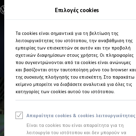
Ανακαλύψτε τα Μοντέλα
Επιλογές cookies
Διαμορφώστε το Volkswagen σας
Επαγγελματικά Οχήματα Volkswagen
Ηλεκτρικά μοντέλα
Μετάβαση
Μετάβαση
eHybrid μοντέλα
Πωλήσεις και Service
Τα cookies είναι σημαντικά για τη βελτίωση της
στο
στο
Ηλεκτρικά & eHybrid μοντέλα
Volkswagen
ΞΕΝΑΚΗΣ -
περιεχόμενο
footer
λειτουργικότητας του ιστότοπου, την αναβάθμιση της
Ηλεκτρικά μοντέλα
ID.3 Neo
εμπειρίας των επισκεπτών σε αυτόν και την προβολή
ΑΥΤΟΚΙΝΗΤΑ Α.Ε.Β.Ε.
Νέο ID. Polo
σχετικών διαφημίσεων στους χρήστες. Οι πληροφορίες
ID.4
που συγκεντρώνονται από τα cookies είναι ανώνυμες
ID.4 GTX
4.3
|
60 Αξιολογήσεις
ID.5
και βασίζονται στην ταυτοποίηση μόνο του browser κα
ID.5 GTX
της συσκευής πλοήγησής του επισκέπτη. Στο παρακάτω
ID.7
κείμενο μπορείτε να διαβάσετε αναλυτικά για όλες τις
ID.7 GTX
ID. Buzz
κατηγορίες των cookies αυτού του ιστότοπου.
ID. Buzz Cargo
ID. CROSS
eHybrid μοντέλα
Νέο Golf ehybrid
Απαραίτητα cookies & cookies λειτουργικότητας
Golf GTE
Νέο Tiguan ehybrid
Είναι τα cookies που είναι απαραίτητα για τη
Νέο Tayron ehybrid
λειτουργία του ιστότοπου και δεν μπορούν να
e-Tools για ηλεκτρικά αυτοκίνητα