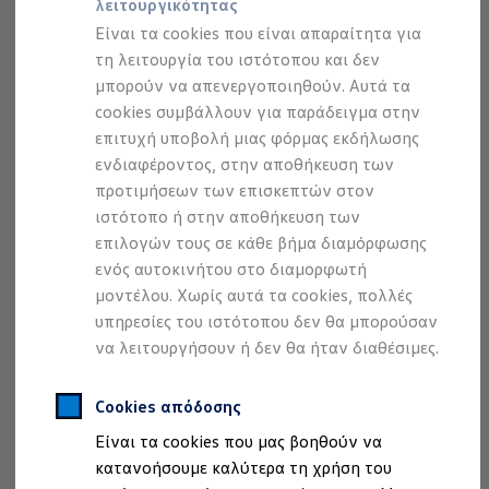
λειτουργικότητας
Προσομοιωτής αυτονομίας
Προσομοιωτής χρόνου φόρτισης
Είναι τα cookies που είναι απαραίτητα για
Προσομοιωτής κόστους φόρτισης
τη λειτουργία του ιστότοπου και δεν
ID. Ενημερώσεις λογισμικού
μπορούν να απενεργοποιηθούν. Αυτά τα
We Charge - Υπηρεσία Φόρτισης
Εύρεση δημόσιων σημείων φόρτισης
cookies συμβάλλουν για παράδειγμα στην
ID. Charger
επιτυχή υποβολή μιας φόρμας εκδήλωσης
Ενημέρωση ID.
ενδιαφέροντος, στην αποθήκευση των
Πλατφόρμα MEB
Μύθοι & Αλήθειες για την ηλεκτροκίνηση
προτιμήσεων των επισκεπτών στον
Πού μπορώ να φορτίσω;
ιστότοπο ή στην αποθήκευση των
Πόσο μακριά μπορώ να φτάσω;
επιλογών τους σε κάθε βήμα διαμόρφωσης
Πώς μπορώ να πληρώσω;
Πώς μπορώ να φορτίσω;
ενός αυτοκινήτου στο διαμορφωτή
Η αντλία θερμότητας στα ID.
μοντέλου. Χωρίς αυτά τα cookies, πολλές
Η λειτουργία ανάκτησης ενέργειας κατά την π
υπηρεσίες του ιστότοπου δεν θα μπορούσαν
Το σύστημα πέδησης στα ID.
Διαθέσιμα νέα και μεταχειρισμένα αυτοκίνητα
να λειτουργήσουν ή δεν θα ήταν διαθέσιμες.
Διαθέσιμα νέα αυτοκίνητα
Διαθέσιμα μεταχειρισμένα αυτοκίνητα
Χρηματοδότηση και Leasing
Cookies απόδοσης
Volkswagen Easy Living
Είναι τα cookies που μας βοηθούν να
Χρηματοδότηση Auto Credit
Χρηματοδότηση Classic Credit
κατανοήσουμε καλύτερα τη χρήση του
Καινοτόμες Τεχνολογίες