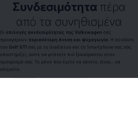
Συνδεσιμότητα
πέρα
από τα συνηθισμένα
Οι
επιλογές συνδεσιμότητας της
Volkswagen
σάς
προσφέρουν
περισσότερη άνεση και ψυχαγωγία
. Η σύνδεση
του
Golf GTI
σας με το διαδίκτυο και το Smartphone σας σάς
υποστηρίζει, ώστε να φτάνετε πιο ξεκούραστοι στον
προορισμό σας. Το μόνο που έχετε να κάνετε, είναι... να
οδηγείτε.
5 από 5 items
Όλα (5)
Συνδεσιμότητα (5)
5 από 5
items