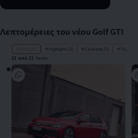
Remaining time, --:--
Λεπτομέρειες του νέου Golf GTI
21 από 21 items
Όλα (21)
Highlights (2)
Σχεδίαση (5)
Τεχνολο
21 από 21
items