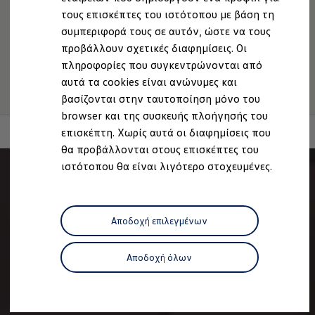
Ανακύκλωση & Επιστροφή
Volkswagen AG (Στοιχεία έκδοσης και νομικά κείμενα)
τους επισκέπτες του ιστότοπου με βάση τη
Ανακλήσεις ασφαλείας και Τεχνικά μέτρα
Δήλωση Προσβασιμότητας
συμπεριφορά τους σε αυτόν, ώστε να τους
Προειδοποιητικές και ενδεικτικές λυχνίες
Πληροφορίες για την Προσβασιμότητα
EU Data Act
Eνημερώσεις λογισμικού
προβάλλουν σχετικές διαφημίσεις. Οι
Digital Manual - Ψηφιακό εγχειρίδιο
Ανάκληση Ψηφιακών υπηρεσιών
πληροφορίες που συγκεντρώνονται από
XTL diesel fuel
αυτά τα cookies είναι ανώνυμες και
Υπηρεσίες Volkswagen
Υπηρεσίες Volkswagen Click@Service
βασίζονται στην ταυτοποίηση μόνο του
Pick Up & Delivery
browser και της συσκευής πλοήγησής του
Φροντίδα Clean Plus
επισκέπτη. Χωρίς αυτά οι διαφημίσεις που
Επαγγελματικά Οχήματα Volkswagen
Συντήρηση & Επισκευή Επαγγελματικών Οχη
θα προβάλλονται στους επισκέπτες του
Σημαντικές πληροφορίες
ιστότοπου θα είναι λιγότερο στοχευμένες.
Εγγύηση Επαγγελματικών Volkswagen
Εγγύηση Volkswagen
Volkswagen JOY
Εξουσιοδοτημένο Δίκτυο Volkswagen
Αποδοχή επιλεγμένων
Αστυπάλαια: Κίνητρα Επιδότησης
Volkswagen Bulli - 75 Χρόνια Κληρονομιάς
Bulli magazine
Αποδοχή όλων
Stories
VW Bus History