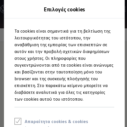
Ανακαλύψτε τα Μοντέλα
Επιλογές cookies
Διαμορφώστε το Volkswagen σας
Επαγγελματικά Οχήματα Volkswagen
Ηλεκτρικά μοντέλα
Μετάβαση
Μετάβαση
eHybrid μοντέλα
Τα cookies είναι σημαντικά για τη βελτίωση της
στο
στο
Ηλεκτρικά & eHybrid μοντέλα
Επίδόσεις
περιεχόμενο
footer
λειτουργικότητας του ιστότοπου, την
Ηλεκτρικά μοντέλα
ID.3 Neo
αναβάθμιση της εμπειρίας των επισκεπτών σε
Νέο ID. Polo
Ενισχυμένες
αυτόν και την προβολή σχετικών διαφημίσεων
ID.4
στους χρήστες. Οι πληροφορίες που
ID.4 GTX
ID.5
επιδόσεις
συγκεντρώνονται από τα cookies είναι ανώνυμες
, περισσότερη
ID.5 GTX
και βασίζονται στην ταυτοποίηση μόνο του
ID.7
άνεση
browser και της συσκευής πλοήγησής του
ID.7 GTX
ID. Buzz
επισκέπτη. Στο παρακάτω κείμενο μπορείτε να
ID. Buzz Cargo
διαβάσετε αναλυτικά για όλες τις κατηγορίες
ID. CROSS
των cookies αυτού του ιστότοπου.
eHybrid μοντέλα
Νέο Golf ehybrid
Golf GTE
Νέο Tiguan ehybrid
Νέο Tayron ehybrid
Απαραίτητα cookies & cookies
e-Tools για ηλεκτρικά αυτοκίνητα