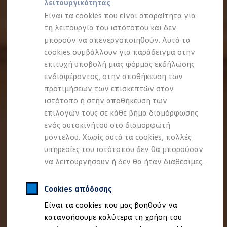
λειτουργικότητας
Προσομοιωτής αυτονομίας
Προσομοιωτής χρόνου φόρτισης
Είναι τα cookies που είναι απαραίτητα για
Προσομοιωτής κόστους φόρτισης
τη λειτουργία του ιστότοπου και δεν
ID. Ενημερώσεις λογισμικού
μπορούν να απενεργοποιηθούν. Αυτά τα
We Charge - Υπηρεσία Φόρτισης
Εύρεση δημόσιων σημείων φόρτισης
cookies συμβάλλουν για παράδειγμα στην
ID. Charger
επιτυχή υποβολή μιας φόρμας εκδήλωσης
Ενημέρωση ID.
ενδιαφέροντος, στην αποθήκευση των
Πλατφόρμα MEB
Μύθοι & Αλήθειες για την ηλεκτροκίνηση
προτιμήσεων των επισκεπτών στον
Πού μπορώ να φορτίσω;
ιστότοπο ή στην αποθήκευση των
Πόσο μακριά μπορώ να φτάσω;
επιλογών τους σε κάθε βήμα διαμόρφωσης
Πώς μπορώ να πληρώσω;
Πώς μπορώ να φορτίσω;
ενός αυτοκινήτου στο διαμορφωτή
Η αντλία θερμότητας στα ID.
μοντέλου. Χωρίς αυτά τα cookies, πολλές
Η λειτουργία ανάκτησης ενέργειας κατά την π
υπηρεσίες του ιστότοπου δεν θα μπορούσαν
Το σύστημα πέδησης στα ID.
Διαθέσιμα νέα και μεταχειρισμένα αυτοκίνητα
να λειτουργήσουν ή δεν θα ήταν διαθέσιμες.
Διαθέσιμα νέα αυτοκίνητα
Διαθέσιμα μεταχειρισμένα αυτοκίνητα
Χρηματοδότηση και Leasing
Cookies απόδοσης
Volkswagen Easy Living
Είναι τα cookies που μας βοηθούν να
Χρηματοδότηση Auto Credit
Χρηματοδότηση Classic Credit
κατανοήσουμε καλύτερα τη χρήση του
Καινοτόμες Τεχνολογίες