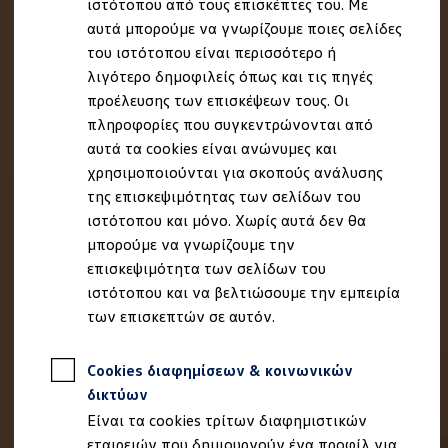
ιστότοπου από τους επισκέπτες του. Με
Ιδιοκτήτες και υπηρεσίες After Sales
αυτά μπορούμε να γνωρίζουμε ποιες σελίδες
myVolkswagen
Service και γνήσια ανταλλακτικά
του ιστότοπου είναι περισσότερο ή
Επιθεώρηση & ΚΤΕΟ
λιγότερο δημοφιλείς όπως και τις πηγές
Επισκευές & έλεγχοι
προέλευσης των επισκέψεων τους. Οι
Λιπαντικά κινητήρα και υγρά
Τροχοί και ελαστικά
πληροφορίες που συγκεντρώνονται από
Οδική Βοήθεια
αυτά τα cookies είναι ανώνυμες και
Volkswagen Service
χρησιμοποιούνται για σκοπούς ανάλυσης
Ανταλλακτικά Volkswagen
Γνήσια αξεσουάρ Volkswagen
της επισκεψιμότητας των σελίδων του
Γνήσια αξεσουάρ Volkswagen ειδικά για κάθε 
ιστότοπου και μόνο. Χωρίς αυτά δεν θα
Εσωτερική και εξωτερική προστασία
μπορούμε να γνωρίζουμε την
Λύσεις μεταφοράς και αποσκευών
Ψυχαγωγία και ηλεκτρονικές συσκευές
επισκεψιμότητα των σελίδων του
Εξατομίκευση
ιστότοπου και να βελτιώσουμε την εμπειρία
Επιτοίχιος σταθμός φόρτισης και καλώδια φό
των επισκεπτών σε αυτόν.
Συλλογές Lifestyle
Digital Extras
Υπηρεσίες για το μοντέλο σας
Cookies διαφημίσεων & κοινωνικών
Εφαρμογές Volkswagen, σύνδεση και ψηφιακό
Σύνδεση κινητού τηλεφώνου και οχήματος
δικτύων
Ενημερώσεις για λογισμικό, χάρτες και ραδι
Είναι τα cookies τρίτων διαφημιστικών
We Charge - Υπηρεσία Φόρτισης
Πληροφορίες Πελάτη
εταιρειών που δημιουργούν ένα προφίλ για