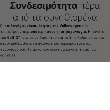
Συνδεσιμότητα
πέρα
από τα συνηθισμένα
Οι
επιλογές συνδεσιμότητας της
Volkswagen
σάς
προσφέρουν
περισσότερη άνεση και ψυχαγωγία
. Η σύνδεση
του
Golf GTI
σας με το διαδίκτυο και το Smartphone σας σάς
υποστηρίζει, ώστε να φτάνετε πιο ξεκούραστοι στον
προορισμό σας. Το μόνο που έχετε να κάνετε, είναι... να
οδηγείτε.
5 από 5 items
Όλα (5)
Συνδεσιμότητα (5)
5 από 5
items