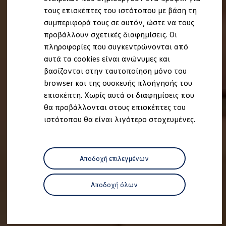
Ανακύκλωση & Επιστροφή
τους επισκέπτες του ιστότοπου με βάση τη
Ανακλήσεις ασφαλείας και Τεχνικά μέτρα
συμπεριφορά τους σε αυτόν, ώστε να τους
Προειδοποιητικές και ενδεικτικές λυχνίες
Eνημερώσεις λογισμικού
προβάλλουν σχετικές διαφημίσεις. Οι
Digital Manual - Ψηφιακό εγχειρίδιο
πληροφορίες που συγκεντρώνονται από
XTL diesel fuel
αυτά τα cookies είναι ανώνυμες και
Υπηρεσίες Volkswagen
Υπηρεσίες Volkswagen Click@Service
βασίζονται στην ταυτοποίηση μόνο του
Pick Up & Delivery
browser και της συσκευής πλοήγησής του
Φροντίδα Clean Plus
επισκέπτη. Χωρίς αυτά οι διαφημίσεις που
Επαγγελματικά Οχήματα Volkswagen
Συντήρηση & Επισκευή Επαγγελματικών Οχη
θα προβάλλονται στους επισκέπτες του
Σημαντικές πληροφορίες
ιστότοπου θα είναι λιγότερο στοχευμένες.
Εγγύηση Επαγγελματικών Volkswagen
Εγγύηση Volkswagen
Volkswagen JOY
Εξουσιοδοτημένο Δίκτυο Volkswagen
Αποδοχή επιλεγμένων
Αστυπάλαια: Κίνητρα Επιδότησης
Volkswagen Bulli - 75 Χρόνια Κληρονομιάς
Bulli magazine
Αποδοχή όλων
Stories
VW Bus History