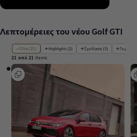
Remaining time, --:--
Λεπτομέρειες του νέου Golf GTI
21 από 21 items
Όλα (21)
Highlights (2)
Σχεδίαση (5)
Τεχνολο
21 από 21
items