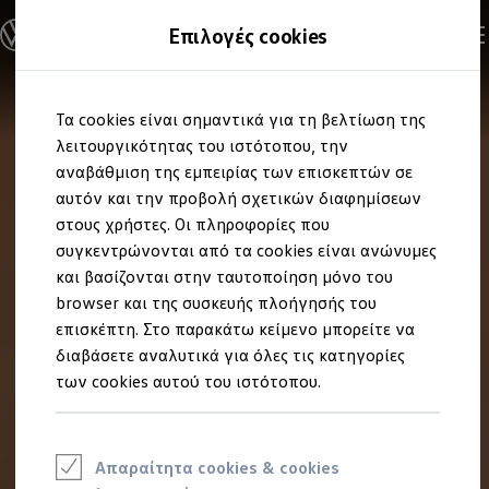
Ανακαλύψτε τα Μοντέλα
Επιλογές cookies
Διαμορφώστε το Volkswagen σας
Επαγγελματικά Οχήματα Volkswagen
Ηλεκτρικά μοντέλα
Μετάβαση
Μετάβαση
eHybrid μοντέλα
Τα cookies είναι σημαντικά για τη βελτίωση της
στο
στο
Ηλεκτρικά & eHybrid μοντέλα
περιεχόμενο
footer
λειτουργικότητας του ιστότοπου, την
Ηλεκτρικά μοντέλα
ID.3 Neo
αναβάθμιση της εμπειρίας των επισκεπτών σε
Νέο ID. Polo
αυτόν και την προβολή σχετικών διαφημίσεων
ID.4
στους χρήστες. Οι πληροφορίες που
ID.4 GTX
ID.5
συγκεντρώνονται από τα cookies είναι ανώνυμες
ID.5 GTX
και βασίζονται στην ταυτοποίηση μόνο του
ID.7
browser και της συσκευής πλοήγησής του
ID.7 GTX
ID. Buzz
επισκέπτη. Στο παρακάτω κείμενο μπορείτε να
ID. Buzz Cargo
διαβάσετε αναλυτικά για όλες τις κατηγορίες
ID. CROSS
των cookies αυτού του ιστότοπου.
eHybrid μοντέλα
Νέο Golf ehybrid
Golf GTE
Νέο Tiguan ehybrid
Νέο Tayron ehybrid
Απαραίτητα cookies & cookies
e-Tools για ηλεκτρικά αυτοκίνητα