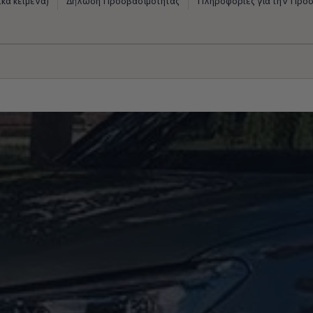
κά κείμενα)
Δήλωση Προσβασιμότητας
Πληροφορίες για την Προ
μάτων Volkswagen