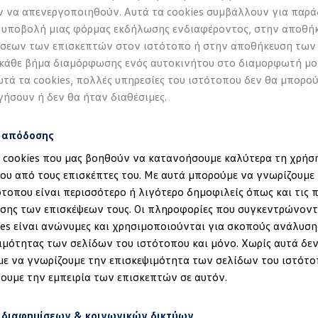
 να απενεργοποιηθούν. Αυτά τα cookies συμβάλλουν για παρά
 υποβολή μιας φόρμας εκδήλωσης ενδιαφέροντος, στην αποθή
σεων των επισκεπτών στον ιστότοπο ή στην αποθήκευση των
 κάθε βήμα διαμόρφωσης ενός αυτοκινήτου στο διαμορφωτή μο
υτά τα cookies, πολλές υπηρεσίες του ιστότοπου δεν θα μπορο
γήσουν ή δεν θα ήταν διαθέσιμες.
s απόδοσης
α cookies που μας βοηθούν να κατανοήσουμε καλύτερα τη χρήσ
ου από τους επισκέπτες του. Με αυτά μπορούμε να γνωρίζουμε 
ότοπου είναι περισσότερο ή λιγότερο δημοφιλείς όπως και τις 
έδηση στα ID.
σης των επισκέψεων τους. Οι πληροφορίες που συγκεντρώνοντ
ies είναι ανώνυμες και χρησιμοποιούνται για σκοπούς ανάλυση
ιμότητας των σελίδων του ιστότοπου και μόνο. Χωρίς αυτά δεν
ε να γνωρίζουμε την επισκεψιμότητα των σελίδων του ιστότο
ουμε την εμπειρία των επισκεπτών σε αυτόν.
 διαφημίσεων & κοινωνικών δικτύων