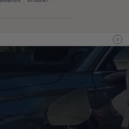
σβασιμότητα
EU Data Act