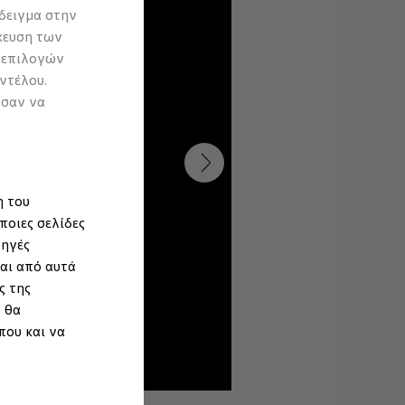
δειγμα στην
κευση των
 επιλογών
ντέλου.
ύσαν να
η του
ποιες σελίδες
πηγές
αι από αυτά
ς της
 θα
που και να
--:--
Remaining time, --:--