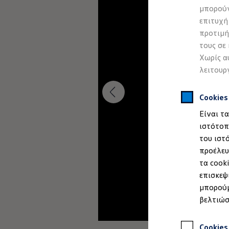
Προσομοιωτής αυτονομίας
μπορούν
Προσομοιωτής χρόνου φόρτισης
επιτυχή
Προσομοιωτής κόστους φόρτισης
ID. Ενημερώσεις λογισμικού
προτιμή
We Charge - Υπηρεσία Φόρτισης
τους σε
Εύρεση δημόσιων σημείων φόρτισης
Χωρίς α
ID. Charger
Ενημέρωση ID.
λειτουρ
Πλατφόρμα MEB
Μύθοι & Αλήθειες για την ηλεκτροκίνηση
Πού μπορώ να φορτίσω;
Cookie
Πόσο μακριά μπορώ να φτάσω;
Είναι τ
Πώς μπορώ να πληρώσω;
Πώς μπορώ να φορτίσω;
ιστότοπ
Η αντλία θερμότητας στα ID.
του ιστ
Η λειτουργία ανάκτησης ενέργειας κατά την π
προέλευ
Το σύστημα πέδησης στα ID.
Διαθέσιμα νέα και μεταχειρισμένα αυτοκίνητα
τα cook
Διαθέσιμα νέα αυτοκίνητα
επισκεψ
Διαθέσιμα μεταχειρισμένα αυτοκίνητα
μπορούμ
Χρηματοδότηση και Leasing
Volkswagen Easy Living
βελτιώσ
Χρηματοδότηση Auto Credit
Χρηματοδότηση Classic Credit
Καινοτόμες Τεχνολογίες
Cookies