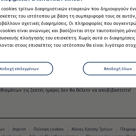
α cookies τρίτων διαφημιστικών εταιρειών που δημιουργούν έν
ισκέπτες του ιστότοπου με βάση τη συμπεριφορά τους σε αυτόν
οβάλλουν σχετικές διαφημίσεις. Οι πληροφορίες που συγκεντρ
 cookies είναι ανώνυμες και βασίζονται στην ταυτοποίηση μόν
 συσκευής πλοήγησής του επισκέπτη. Χωρίς αυτά οι διαφημίσεις
ό 4
, 3 από 4
, 4 από 4
ονται στους επισκέπτες του ιστότοπου θα είναι λιγότερο στοχ
μοντέλο
 στα εμπρός καθίσματα, αλλά μπορείτε κυριολεκτικά αφεθείτε 
ποδοχή επιλεγμένων
Αποδοχή όλων
με προκαθορισμένα
προγράμματα μασάζ.
Η επιφάνεια και η π
 Επίσης, μπορείτε να απολαύσετε ένα
χαλαρωτικό μασάζ
με 10
ισμάτων τις ζεστές ημέρες δεν θα θέλετε να αποβιβαστείτε!
ρτισης
 κατάστημα
όφωνο
νων
Imprint
Πολιτική cookies
Άδειες Χρήσης Τρίτων
Πληροφο