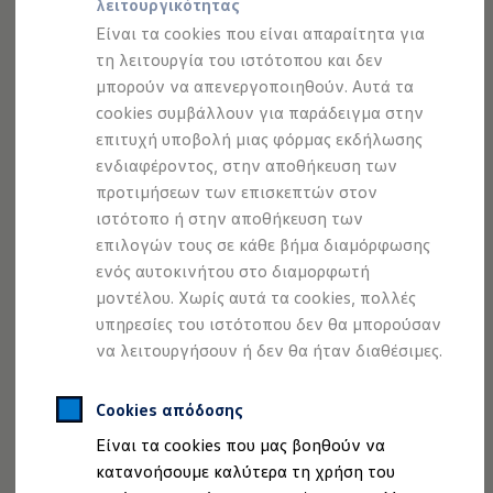
λειτουργικότητας
Προσομοιωτής αυτονομίας
Προσομοιωτής χρόνου φόρτισης
Είναι τα cookies που είναι απαραίτητα για
Προσομοιωτής κόστους φόρτισης
τη λειτουργία του ιστότοπου και δεν
ID. Ενημερώσεις λογισμικού
μπορούν να απενεργοποιηθούν. Αυτά τα
We Charge - Υπηρεσία Φόρτισης
Εύρεση δημόσιων σημείων φόρτισης
cookies συμβάλλουν για παράδειγμα στην
ID. Charger
επιτυχή υποβολή μιας φόρμας εκδήλωσης
Ενημέρωση ID.
ενδιαφέροντος, στην αποθήκευση των
Πλατφόρμα MEB
Μύθοι & Αλήθειες για την ηλεκτροκίνηση
προτιμήσεων των επισκεπτών στον
Πού μπορώ να φορτίσω;
ιστότοπο ή στην αποθήκευση των
Πόσο μακριά μπορώ να φτάσω;
επιλογών τους σε κάθε βήμα διαμόρφωσης
Πώς μπορώ να πληρώσω;
Πώς μπορώ να φορτίσω;
ενός αυτοκινήτου στο διαμορφωτή
Η αντλία θερμότητας στα ID.
μοντέλου. Χωρίς αυτά τα cookies, πολλές
Η λειτουργία ανάκτησης ενέργειας κατά την π
υπηρεσίες του ιστότοπου δεν θα μπορούσαν
Το σύστημα πέδησης στα ID.
Διαθέσιμα νέα και μεταχειρισμένα αυτοκίνητα
να λειτουργήσουν ή δεν θα ήταν διαθέσιμες.
Διαθέσιμα νέα αυτοκίνητα
Διαθέσιμα μεταχειρισμένα αυτοκίνητα
Χρηματοδότηση και Leasing
Cookies απόδοσης
Volkswagen Easy Living
Είναι τα cookies που μας βοηθούν να
Χρηματοδότηση Auto Credit
Χρηματοδότηση Classic Credit
κατανοήσουμε καλύτερα τη χρήση του
Καινοτόμες Τεχνολογίες