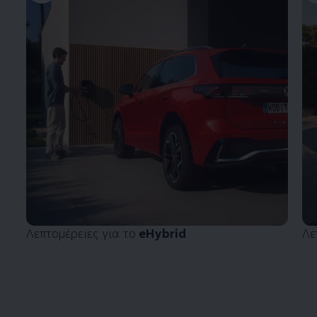
Λεπτομέρειες για το
eHybrid
Λε