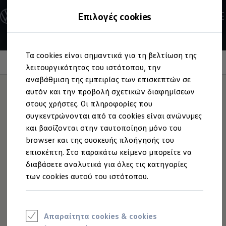
Ανακαλύψτε τα Μοντέλα
Επιλογές cookies
Διαμορφώστε το Volkswagen σας
Επαγγελματικά Οχήματα Volkswagen
Ηλεκτρικά μοντέλα
Μετάβαση
Μετάβαση
eHybrid μοντέλα
Τα cookies είναι σημαντικά για τη βελτίωση της
στο
στο
Ηλεκτρικά & eHybrid μοντέλα
Προβολείς IQ.LIGHT HD-Matrix
περιεχόμενο
footer
λειτουργικότητας του ιστότοπου, την
Ηλεκτρικά μοντέλα
ID.3 Neo
αναβάθμιση της εμπειρίας των επισκεπτών σε
Νέο ID. Polo
Φωτίζει,
αυτόν και την προβολή σχετικών διαφημίσεων
εκεί που
ID.4
στους χρήστες. Οι πληροφορίες που
ID.4 GTX
ID.5
πραγματικά χρειάζεται
συγκεντρώνονται από τα cookies είναι ανώνυμες
ID.5 GTX
και βασίζονται στην ταυτοποίηση μόνο του
ID.7
browser και της συσκευής πλοήγησής του
ID.7 GTX
ID. Buzz
επισκέπτη. Στο παρακάτω κείμενο μπορείτε να
ID. Buzz Cargo
διαβάσετε αναλυτικά για όλες τις κατηγορίες
ID. CROSS
των cookies αυτού του ιστότοπου.
eHybrid μοντέλα
Νέο Golf ehybrid
Golf GTE
Νέο Tiguan ehybrid
Νέο Tayron ehybrid
Απαραίτητα cookies & cookies
e-Tools για ηλεκτρικά αυτοκίνητα