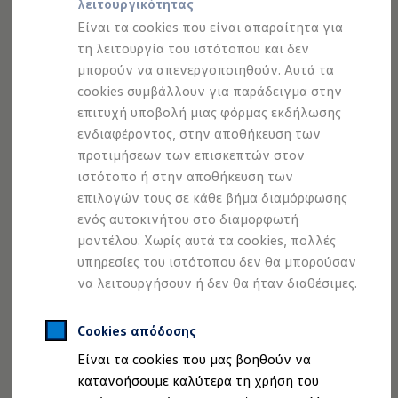
λειτουργικότητας
Προσομοιωτής αυτονομίας
Προσομοιωτής χρόνου φόρτισης
Είναι τα cookies που είναι απαραίτητα για
Προσομοιωτής κόστους φόρτισης
τη λειτουργία του ιστότοπου και δεν
ID. Ενημερώσεις λογισμικού
μπορούν να απενεργοποιηθούν. Αυτά τα
We Charge - Υπηρεσία Φόρτισης
Εύρεση δημόσιων σημείων φόρτισης
cookies συμβάλλουν για παράδειγμα στην
ID. Charger
επιτυχή υποβολή μιας φόρμας εκδήλωσης
Ενημέρωση ID.
Σχεδιασμός που
ενδιαφέροντος, στην αποθήκευση των
Πλατφόρμα MEB
Μύθοι & Αλήθειες για την ηλεκτροκίνηση
προτιμήσεων των επισκεπτών στον
εντυπωσιάζει –
Πού μπορώ να φορτίσω;
ιστότοπο ή στην αποθήκευση των
Πόσο μακριά μπορώ να φτάσω;
επιλογών τους σε κάθε βήμα διαμόρφωσης
Πώς μπορώ να πληρώσω;
μέχρι και την
Πώς μπορώ να φορτίσω;
ενός αυτοκινήτου στο διαμορφωτή
Η αντλία θερμότητας στα ID.
μοντέλου. Χωρίς αυτά τα cookies, πολλές
Η λειτουργία ανάκτησης ενέργειας κατά την π
τελευταία
υπηρεσίες του ιστότοπου δεν θα μπορούσαν
Το σύστημα πέδησης στα ID.
Διαθέσιμα νέα και μεταχειρισμένα αυτοκίνητα
να λειτουργήσουν ή δεν θα ήταν διαθέσιμες.
λεπτομέρεια.
Διαθέσιμα νέα αυτοκίνητα
Διαθέσιμα μεταχειρισμένα αυτοκίνητα
Χρηματοδότηση και Leasing
Cookies απόδοσης
Volkswagen Easy Living
Είναι τα cookies που μας βοηθούν να
Χρηματοδότηση Auto Credit
Χρηματοδότηση Classic Credit
κατανοήσουμε καλύτερα τη χρήση του
Καινοτόμες Τεχνολογίες