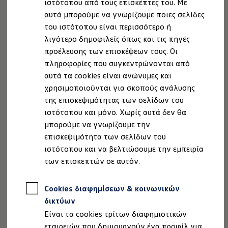
ιστότοπου από τους επισκέπτες του. Με
Ιδιοκτήτες και υπηρεσίες After Sales
αυτά μπορούμε να γνωρίζουμε ποιες σελίδες
myVolkswagen
Service και γνήσια ανταλλακτικά
του ιστότοπου είναι περισσότερο ή
Επιθεώρηση & ΚΤΕΟ
λιγότερο δημοφιλείς όπως και τις πηγές
Επισκευές & έλεγχοι
προέλευσης των επισκέψεων τους. Οι
Λιπαντικά κινητήρα και υγρά
Τροχοί και ελαστικά
πληροφορίες που συγκεντρώνονται από
Οδική Βοήθεια
αυτά τα cookies είναι ανώνυμες και
Volkswagen Service
Εξωτερικό
χρησιμοποιούνται για σκοπούς ανάλυσης
Ανταλλακτικά Volkswagen
Γνήσια αξεσουάρ Volkswagen
της επισκεψιμότητας των σελίδων του
Ο δυναμικός σχεδιασμός του ID. Polo συνεχίζει τη
Γνήσια αξεσουάρ Volkswagen ειδικά για κάθε 
ιστότοπου και μόνο. Χωρίς αυτά δεν θα
Εσωτερική και εξωτερική προστασία
χαρακτηριστική σχεδιαστική γλώσσα του Polo σε
μπορούμε να γνωρίζουμε την
Λύσεις μεταφοράς και αποσκευών
πλήρως ηλεκτρική μορφή. Καθαρές γραμμές, ήρεμες
Ψυχαγωγία και ηλεκτρονικές συσκευές
επισκεψιμότητα των σελίδων του
επιφάνειες και ισορροπημένες αναλογίες του
Εξατομίκευση
ιστότοπου και να βελτιώσουμε την εμπειρία
Επιτοίχιος σταθμός φόρτισης και καλώδια φό
προσδίδουν μια σύγχρονη και επιβλητική εμφάνιση.
των επισκεπτών σε αυτόν.
Συλλογές Lifestyle
Φωτεινές λωρίδες εμπρός και πίσω, φωτιζόμενα
Digital Extras
λογότυπα
Volkswagen
και οι προβολείς IQ.LIGHT –
Υπηρεσίες για το μοντέλο σας
Cookies διαφημίσεων & κοινωνικών
Εφαρμογές Volkswagen, σύνδεση και ψηφιακό
LED matrix ενισχύουν ακόμη περισσότερο τη
Σύνδεση κινητού τηλεφώνου και οχήματος
δικτύων
χαρακτηριστική φωτεινή υπογραφή, κατόπιν
Ενημερώσεις για λογισμικό, χάρτες και ραδι
Είναι τα cookies τρίτων διαφημιστικών
επιλογής
We Charge - Υπηρεσία Φόρτισης
Πληροφορίες Πελάτη
εταιρειών που δημιουργούν ένα προφίλ για