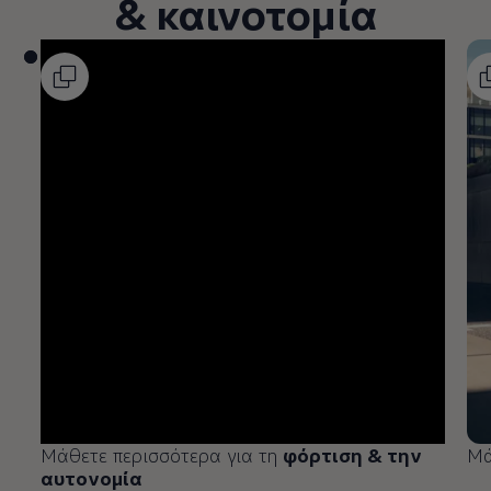
& καινοτομία
Μάθετε περισσότερα για τη
φόρτιση & την
Μά
αυτονομία