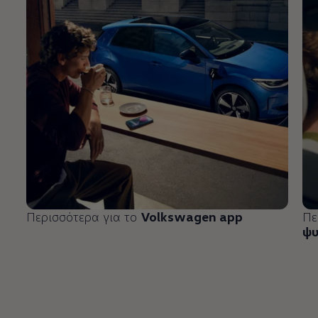
Περισσότερα για το
Volkswagen
app
Πε
ψ