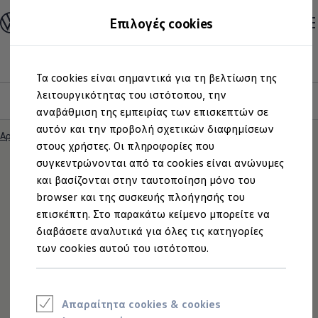
Ανακαλύψτε τα Μοντέλα
Επιλογές cookies
Διαμορφώστε το Volkswagen σας
Επαγγελματικά Οχήματα Volkswagen
Ηλεκτρικά μοντέλα
Το νέο ID. Polo
Μετάβαση
Μετάβαση
eHybrid μοντέλα
Τα cookies είναι σημαντικά για τη βελτίωση της
στο
στο
Ηλεκτρικά & eHybrid μοντέλα
περιεχόμενο
footer
λειτουργικότητας του ιστότοπου, την
Ηλεκτρικά μοντέλα
Highlights
Λεπτομέρειες και εξοπλισμός
ID.3 Neo
αναβάθμιση της εμπειρίας των επισκεπτών σε
Νέο ID. Polo
αυτόν και την προβολή σχετικών διαφημίσεων
ID.4
Αρχική
Ανακαλύψτε τα Μοντέλα
Νέο ID. Polo
στους χρήστες. Οι πληροφορίες που
ID.4 GTX
ID.5
συγκεντρώνονται από τα cookies είναι ανώνυμες
ID.5 GTX
και βασίζονται στην ταυτοποίηση μόνο του
ID.7
browser και της συσκευής πλοήγησής του
ID.7 GTX
Εξερευνήστε το ID.
ID. Buzz
επισκέπτη. Στο παρακάτω κείμενο μπορείτε να
ID. Buzz Cargo
διαβάσετε αναλυτικά για όλες τις κατηγορίες
ID. CROSS
Polo
των cookies αυτού του ιστότοπου.
eHybrid μοντέλα
Νέο Golf ehybrid
Λεπτομέρειες &
Golf GTE
Νέο Tiguan ehybrid
Νέο Tayron ehybrid
Απαραίτητα cookies & cookies
εξοπλισμός
e-Tools για ηλεκτρικά αυτοκίνητα