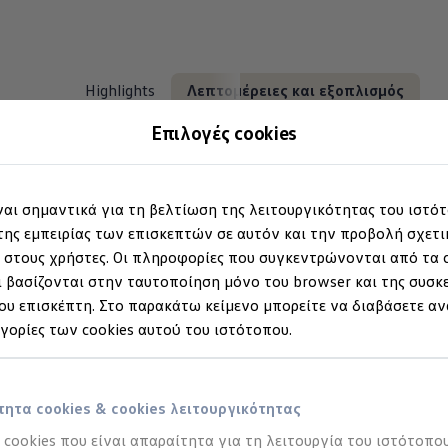
Highlights
Λεπτομέρειες και εξοπλισμός
Επιλογές cookies
ίναι σημαντικά για τη βελτίωση της λειτουργικότητας του ιστό
ης εμπειρίας των επισκεπτών σε αυτόν και την προβολή σχετ
στους χρήστες. Οι πληροφορίες που συγκεντρώνονται από τα c
ξερευνήστε το ID. Po
 βασίζονται στην ταυτοποίηση μόνο του browser και της συσκ
υ επισκέπτη. Στο παρακάτω κείμενο μπορείτε να διαβάσετε αν
πτομέρειες & εξοπλισ
ηγορίες των cookies αυτού του ιστότοπου.
ητα cookies & cookies λειτουργικότητας
α cookies που είναι απαραίτητα για τη λειτουργία του ιστότοπου