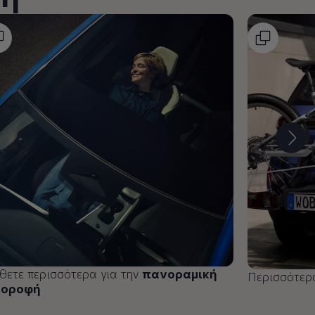
ετε περισσότερα για την
πανοραμική
Περισσότερ
ιοροφή