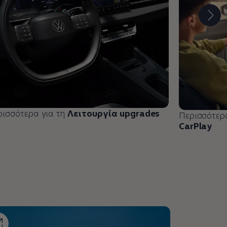
ρισσότερα για τη
Λειτουργία upgrades
Περισσότερ
CarPlay