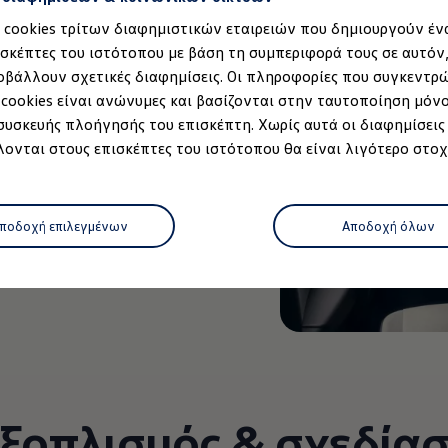
α cookies τρίτων διαφημιστικών εταιρειών που δημιουργούν έν
ισκέπτες του ιστότοπου με βάση τη συμπεριφορά τους σε αυτόν
οβάλλουν σχετικές διαφημίσεις. Οι πληροφορίες που συγκεντρ
 cookies είναι ανώνυμες και βασίζονται στην ταυτοποίηση μόν
σωτερικό που συνδυάζει
 συσκευής πλοήγησής του επισκέπτη. Χωρίς αυτά οι διαφημίσεις
λειτουργικότητα.
ονται στους επισκέπτες του ιστότοπου θα είναι λιγότερο στοχ
α καθίσματα και
όνα και άνεση. Υλικά
ωμένο PET δημιουργούν
μοντέλο
ποδοχή επιλεγμένων
Αποδοχή όλων
 κάνει να νιώθετε σαν
ρτισης
 κατάστημα
όφωνο
ξοπλισμός & σχεδία