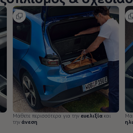
μάτων Volkswagen
Μάθετε περισσότερα για την
ευελιξία
και
Μάθ
την
άνεση
ηλ