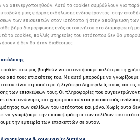
 να απενεργοποιηθούν. Αυτά τα cookies συμβάλλουν για παρά
 υποβολή μιας φόρμας εκδήλωσης ενδιαφέροντος, στην αποθή
σεων των επισκεπτών στον ιστότοπο ή στην αποθήκευση των
ς που εντυπωσιάζει –
 κάθε βήμα διαμόρφωσης ενός αυτοκινήτου στο διαμορφωτή μο
υτά τα cookies, πολλές υπηρεσίες του ιστότοπου δεν θα μπορο
 τελευταία λεπτομέρ
γήσουν ή δεν θα ήταν διαθέσιμες.
Εξωτερικό
s απόδοσης
α cookies που μας βοηθούν να κατανοήσουμε καλύτερα τη χρήσ
Ο δυναμικός σχεδιασμός
ου από τους επισκέπτες του. Με αυτά μπορούμε να γνωρίζουμε 
σχεδιαστική γλώσσα το
ότοπου είναι περισσότερο ή λιγότερο δημοφιλείς όπως και τις 
έδηση στα ID.
γραμμές, ήρεμες επιφάν
σης των επισκέψεων τους. Οι πληροφορίες που συγκεντρώνοντ
προσδίδουν μια σύγχρο
ies είναι ανώνυμες και χρησιμοποιούνται για σκοπούς ανάλυση
εμπρός και πίσω, φωτι
ιμότητας των σελίδων του ιστότοπου και μόνο. Χωρίς αυτά δεν
IQ.LIGHT – LED matrix 
ε να γνωρίζουμε την επισκεψιμότητα των σελίδων του ιστότο
χαρακτηριστική φωτειν
ουμε την εμπειρία των επισκεπτών σε αυτόν.
Περισσότερα για το εξ
 διαφημίσεων & κοινωνικών δικτύων