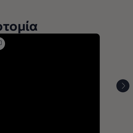
οτομία