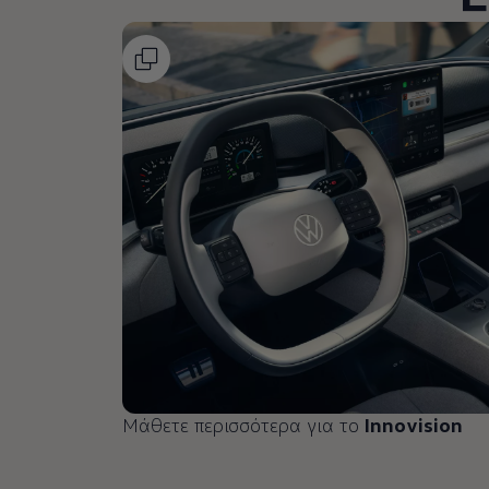
Ανακύκλωση & Επιστροφή
Ανακλήσεις ασφαλείας και Τεχνικά μέτρα
Προειδοποιητικές και ενδεικτικές λυχνίες
Eνημερώσεις λογισμικού
Digital Manual - Ψηφιακό εγχειρίδιο
XTL diesel fuel
Υπηρεσίες Volkswagen
Υπηρεσίες Volkswagen Click@Service
Pick Up & Delivery
Φροντίδα Clean Plus
Επαγγελματικά Οχήματα Volkswagen
Συντήρηση & Επισκευή Επαγγελματικών Οχη
Σημαντικές πληροφορίες
Εγγύηση Επαγγελματικών Volkswagen
Εγγύηση Volkswagen
Volkswagen JOY
Εξουσιοδοτημένο Δίκτυο Volkswagen
Αστυπάλαια: Κίνητρα Επιδότησης
Volkswagen Bulli - 75 Χρόνια Κληρονομιάς
Bulli magazine
Stories
Μάθετε περισσότερα για το
Innovision
VW Bus History