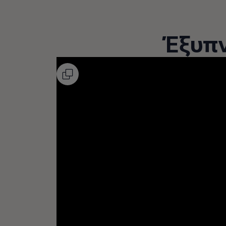
Έξυπν