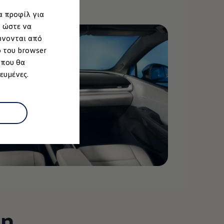
α προφίλ για
, ώστε να
ώνονται από
ο του browser
 που θα
ευμένες.
ση