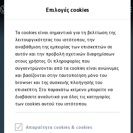
Ανακαλύψτε τα Μοντέλα
Επιλογές cookies
Διαμορφώστε το Volkswagen σας
Επαγγελματικά Οχήματα Volkswagen
Ηλεκτρικά μοντέλα
Μετάβαση
Μετάβαση
eHybrid μοντέλα
Τα cookies είναι σημαντικά για τη βελτίωση της
στο
στο
Ηλεκτρικά & eHybrid μοντέλα
περιεχόμενο
footer
λειτουργικότητας του ιστότοπου, την
Ηλεκτρικά μοντέλα
ID.3 Neo
αναβάθμιση της εμπειρίας των επισκεπτών σε
Νέο ID. Polo
αυτόν και την προβολή σχετικών διαφημίσεων
ID.4
στους χρήστες. Οι πληροφορίες που
ID.4 GTX
ID.5
συγκεντρώνονται από τα cookies είναι ανώνυμες
ID.5 GTX
και βασίζονται στην ταυτοποίηση μόνο του
ID.7
browser και της συσκευής πλοήγησής του
ID.7 GTX
ID. Buzz
επισκέπτη. Στο παρακάτω κείμενο μπορείτε να
ID. Buzz Cargo
διαβάσετε αναλυτικά για όλες τις κατηγορίες
ID. CROSS
των cookies αυτού του ιστότοπου.
eHybrid μοντέλα
Νέο Golf ehybrid
Golf GTE
Νέο Tiguan ehybrid
Νέο Tayron ehybrid
Απαραίτητα cookies & cookies
e-Tools για ηλεκτρικά αυτοκίνητα