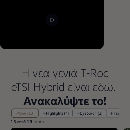
--:--
Remaining time, --:--
Η νέα γενιά T‑Roc
eTSI Hybrid είναι εδώ.
Ανακαλύψτε το!
13 από 13 items
Όλα (13)
Highlights (4)
Σχεδίαση (2)
Τεχνολο
13 από 13
items