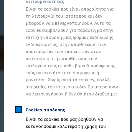
λειτουργικότητας
Προσομοιωτής αυτονομίας
Προσομοιωτής χρόνου φόρτισης
Είναι τα cookies που είναι απαραίτητα για
Προσομοιωτής κόστους φόρτισης
τη λειτουργία του ιστότοπου και δεν
ID. Ενημερώσεις λογισμικού
μπορούν να απενεργοποιηθούν. Αυτά τα
We Charge - Υπηρεσία Φόρτισης
Εύρεση δημόσιων σημείων φόρτισης
cookies συμβάλλουν για παράδειγμα στην
ID. Charger
επιτυχή υποβολή μιας φόρμας εκδήλωσης
Ενημέρωση ID.
ενδιαφέροντος, στην αποθήκευση των
Πλατφόρμα MEB
Μύθοι & Αλήθειες για την ηλεκτροκίνηση
προτιμήσεων των επισκεπτών στον
Πού μπορώ να φορτίσω;
ιστότοπο ή στην αποθήκευση των
Πόσο μακριά μπορώ να φτάσω;
επιλογών τους σε κάθε βήμα διαμόρφωσης
Πώς μπορώ να πληρώσω;
Πώς μπορώ να φορτίσω;
ενός αυτοκινήτου στο διαμορφωτή
Η αντλία θερμότητας στα ID.
μοντέλου. Χωρίς αυτά τα cookies, πολλές
Η λειτουργία ανάκτησης ενέργειας κατά την π
υπηρεσίες του ιστότοπου δεν θα μπορούσαν
Το σύστημα πέδησης στα ID.
Διαθέσιμα νέα και μεταχειρισμένα αυτοκίνητα
να λειτουργήσουν ή δεν θα ήταν διαθέσιμες.
Διαθέσιμα νέα αυτοκίνητα
Διαθέσιμα μεταχειρισμένα αυτοκίνητα
Χρηματοδότηση και Leasing
Cookies απόδοσης
Volkswagen Easy Living
Είναι τα cookies που μας βοηθούν να
Χρηματοδότηση Auto Credit
Χρηματοδότηση Classic Credit
κατανοήσουμε καλύτερα τη χρήση του
Καινοτόμες Τεχνολογίες