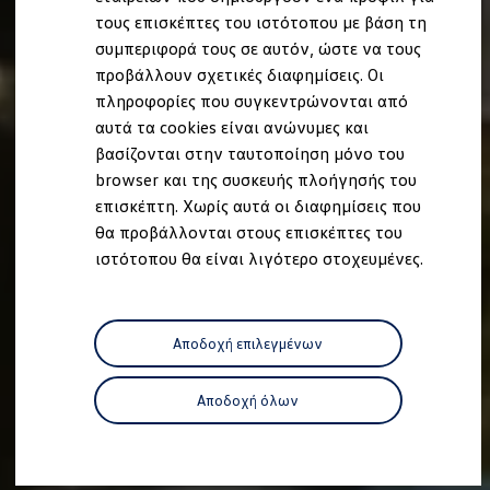
Ανακύκλωση & Επιστροφή
τους επισκέπτες του ιστότοπου με βάση τη
Ανακλήσεις ασφαλείας και Τεχνικά μέτρα
συμπεριφορά τους σε αυτόν, ώστε να τους
Προειδοποιητικές και ενδεικτικές λυχνίες
Eνημερώσεις λογισμικού
προβάλλουν σχετικές διαφημίσεις. Οι
Digital Manual - Ψηφιακό εγχειρίδιο
πληροφορίες που συγκεντρώνονται από
XTL diesel fuel
αυτά τα cookies είναι ανώνυμες και
Υπηρεσίες Volkswagen
Υπηρεσίες Volkswagen Click@Service
βασίζονται στην ταυτοποίηση μόνο του
Pick Up & Delivery
browser και της συσκευής πλοήγησής του
Φροντίδα Clean Plus
επισκέπτη. Χωρίς αυτά οι διαφημίσεις που
Επαγγελματικά Οχήματα Volkswagen
Συντήρηση & Επισκευή Επαγγελματικών Οχη
θα προβάλλονται στους επισκέπτες του
Σημαντικές πληροφορίες
ιστότοπου θα είναι λιγότερο στοχευμένες.
Εγγύηση Επαγγελματικών Volkswagen
Εγγύηση Volkswagen
Volkswagen JOY
Εξουσιοδοτημένο Δίκτυο Volkswagen
Αποδοχή επιλεγμένων
Αστυπάλαια: Κίνητρα Επιδότησης
Volkswagen Bulli - 75 Χρόνια Κληρονομιάς
Bulli magazine
Αποδοχή όλων
Stories
VW Bus History