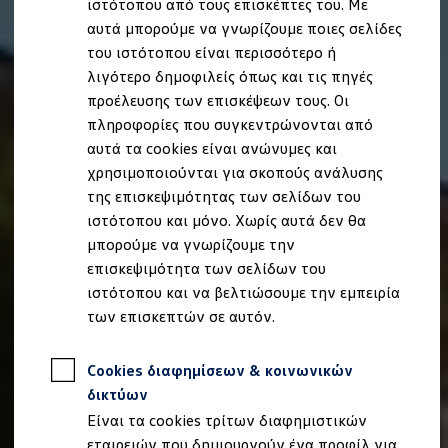
ιστότοπου από τους επισκέπτες του. Με
Ιδιοκτήτες και υπηρεσίες After Sales
αυτά μπορούμε να γνωρίζουμε ποιες σελίδες
myVolkswagen
Service και γνήσια ανταλλακτικά
του ιστότοπου είναι περισσότερο ή
Επιθεώρηση & ΚΤΕΟ
λιγότερο δημοφιλείς όπως και τις πηγές
Επισκευές & έλεγχοι
προέλευσης των επισκέψεων τους. Οι
Λιπαντικά κινητήρα και υγρά
Τροχοί και ελαστικά
πληροφορίες που συγκεντρώνονται από
Οδική Βοήθεια
αυτά τα cookies είναι ανώνυμες και
Volkswagen Service
χρησιμοποιούνται για σκοπούς ανάλυσης
Ανταλλακτικά Volkswagen
Γνήσια αξεσουάρ Volkswagen
της επισκεψιμότητας των σελίδων του
Γνήσια αξεσουάρ Volkswagen ειδικά για κάθε 
ιστότοπου και μόνο. Χωρίς αυτά δεν θα
Εσωτερική και εξωτερική προστασία
μπορούμε να γνωρίζουμε την
Λύσεις μεταφοράς και αποσκευών
Ψυχαγωγία και ηλεκτρονικές συσκευές
επισκεψιμότητα των σελίδων του
Εξατομίκευση
ιστότοπου και να βελτιώσουμε την εμπειρία
Επιτοίχιος σταθμός φόρτισης και καλώδια φό
των επισκεπτών σε αυτόν.
Συλλογές Lifestyle
Digital Extras
Υπηρεσίες για το μοντέλο σας
Cookies διαφημίσεων & κοινωνικών
Εφαρμογές Volkswagen, σύνδεση και ψηφιακό
Σύνδεση κινητού τηλεφώνου και οχήματος
δικτύων
Ενημερώσεις για λογισμικό, χάρτες και ραδι
Είναι τα cookies τρίτων διαφημιστικών
We Charge - Υπηρεσία Φόρτισης
Πληροφορίες Πελάτη
εταιρειών που δημιουργούν ένα προφίλ για