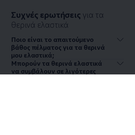
Συχνές ερωτήσεις
για τα
θερινά ελαστικά
Ποιο είναι το απαιτούμενο
βάθος πέλματος για τα θερινά
μου ελαστικά;
Μπορούν τα θερινά ελαστικά
να συμβάλουν σε λιγότερες
φθορές σε υψηλές
θερμοκρασίες;
Μπορούν τα θερινά ελαστικά
να συμβάλλουν στην μείωση της
κατανάλωσης καυσίμου;
Υπάρχουν θερινά ελαστικά
ειδικά για ηλεκτρικά
αυτοκίνητα;