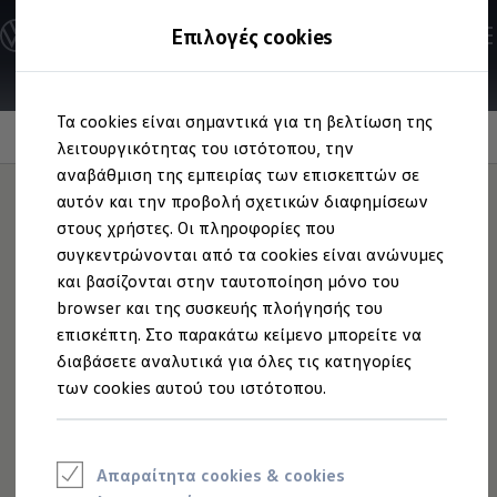
Ανακαλύψτε τα Μοντέλα
Επιλογές cookies
Διαμορφώστε το Volkswagen σας
Επαγγελματικά Οχήματα Volkswagen
Ηλεκτρικά μοντέλα
Μετάβαση
Μετάβαση
eHybrid μοντέλα
Τα cookies είναι σημαντικά για τη βελτίωση της
στο
στο
Ηλεκτρικά & eHybrid μοντέλα
περιεχόμενο
footer
λειτουργικότητας του ιστότοπου, την
Ηλεκτρικά μοντέλα
ID.3 Neo
αναβάθμιση της εμπειρίας των επισκεπτών σε
Νέο ID. Polo
Καπάκια βαλβίδων
αυτόν και την προβολή σχετικών διαφημίσεων
ID.4
στους χρήστες. Οι πληροφορίες που
ID.4 GTX
ID.5
τροχού
συγκεντρώνονται από τα cookies είναι ανώνυμες
ID.5 GTX
και βασίζονται στην ταυτοποίηση μόνο του
ID.7
browser και της συσκευής πλοήγησής του
ID.7 GTX
ID. Buzz
Τα καπάκια βαλβίδων με το σχέδιο της
Volkswagen
, για
επισκέπτη. Στο παρακάτω κείμενο μπορείτε να
ID. Buzz Cargo
βαλβίδες από καουτσούκ και ορείχαλκο, μπορούν να
διαβάσετε αναλυτικά για όλες τις κατηγορίες
ID. CROSS
προστατεύσουν τις βαλβίδες από σκόνη, βρωμιά και
των cookies αυτού του ιστότοπου.
eHybrid μοντέλα
Νέο Golf ehybrid
υγρασία. Το σετ αποτελείται από τέσσερα καπάκια υψηλής
Golf GTE
ποιότητας.
Νέο Tiguan ehybrid
Νέο Tayron ehybrid
Απαραίτητα cookies & cookies
e-Tools για ηλεκτρικά αυτοκίνητα
Ανακαλύψτε περισσότερα