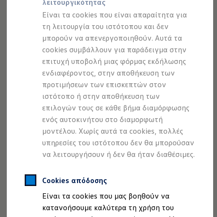
λειτουργικότητας
Προσομοιωτής αυτονομίας
Προσομοιωτής χρόνου φόρτισης
Είναι τα cookies που είναι απαραίτητα για
Προσομοιωτής κόστους φόρτισης
τη λειτουργία του ιστότοπου και δεν
ID. Ενημερώσεις λογισμικού
μπορούν να απενεργοποιηθούν. Αυτά τα
We Charge - Υπηρεσία Φόρτισης
Εύρεση δημόσιων σημείων φόρτισης
cookies συμβάλλουν για παράδειγμα στην
ID. Charger
επιτυχή υποβολή μιας φόρμας εκδήλωσης
Ενημέρωση ID.
ενδιαφέροντος, στην αποθήκευση των
Πλατφόρμα MEB
Μύθοι & Αλήθειες για την ηλεκτροκίνηση
προτιμήσεων των επισκεπτών στον
Πού μπορώ να φορτίσω;
ιστότοπο ή στην αποθήκευση των
Πόσο μακριά μπορώ να φτάσω;
επιλογών τους σε κάθε βήμα διαμόρφωσης
Πώς μπορώ να πληρώσω;
Πώς μπορώ να φορτίσω;
ενός αυτοκινήτου στο διαμορφωτή
Η αντλία θερμότητας στα ID.
μοντέλου. Χωρίς αυτά τα cookies, πολλές
Η λειτουργία ανάκτησης ενέργειας κατά την π
υπηρεσίες του ιστότοπου δεν θα μπορούσαν
Το σύστημα πέδησης στα ID.
Διαθέσιμα νέα και μεταχειρισμένα αυτοκίνητα
να λειτουργήσουν ή δεν θα ήταν διαθέσιμες.
Διαθέσιμα νέα αυτοκίνητα
Διαθέσιμα μεταχειρισμένα αυτοκίνητα
Χρηματοδότηση και Leasing
Cookies απόδοσης
Volkswagen Easy Living
Είναι τα cookies που μας βοηθούν να
Χρηματοδότηση Auto Credit
Χρηματοδότηση Classic Credit
κατανοήσουμε καλύτερα τη χρήση του
Καινοτόμες Τεχνολογίες