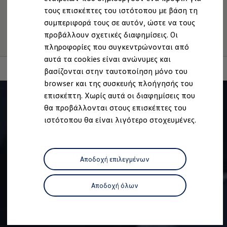
Πληροφορίες για την Προσβασιμότητα
EU Data Act
Ανακύκλωση & Επιστροφή
τους επισκέπτες του ιστότοπου με βάση τη
Ανακλήσεις ασφαλείας και Τεχνικά μέτρα
Ανάκληση Ψηφιακών υπηρεσιών
συμπεριφορά τους σε αυτόν, ώστε να τους
Προειδοποιητικές και ενδεικτικές λυχνίες
Eνημερώσεις λογισμικού
προβάλλουν σχετικές διαφημίσεις. Οι
Digital Manual - Ψηφιακό εγχειρίδιο
πληροφορίες που συγκεντρώνονται από
XTL diesel fuel
αυτά τα cookies είναι ανώνυμες και
Υπηρεσίες Volkswagen
Υπηρεσίες Volkswagen Click@Service
βασίζονται στην ταυτοποίηση μόνο του
Pick Up & Delivery
browser και της συσκευής πλοήγησής του
Φροντίδα Clean Plus
επισκέπτη. Χωρίς αυτά οι διαφημίσεις που
Επαγγελματικά Οχήματα Volkswagen
Συντήρηση & Επισκευή Επαγγελματικών Οχη
θα προβάλλονται στους επισκέπτες του
Σημαντικές πληροφορίες
ιστότοπου θα είναι λιγότερο στοχευμένες.
Εγγύηση Επαγγελματικών Volkswagen
Εγγύηση Volkswagen
Volkswagen JOY
Εξουσιοδοτημένο Δίκτυο Volkswagen
Αποδοχή επιλεγμένων
Αστυπάλαια: Κίνητρα Επιδότησης
Volkswagen Bulli - 75 Χρόνια Κληρονομιάς
Bulli magazine
Αποδοχή όλων
Stories
VW Bus History