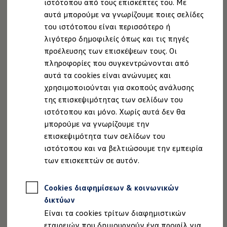
ιστότοπου από τους επισκέπτες του. Με
Ιδιοκτήτες και υπηρεσίες After Sales
αυτά μπορούμε να γνωρίζουμε ποιες σελίδες
myVolkswagen
Service και γνήσια ανταλλακτικά
του ιστότοπου είναι περισσότερο ή
Επιθεώρηση & ΚΤΕΟ
λιγότερο δημοφιλείς όπως και τις πηγές
Επισκευές & έλεγχοι
προέλευσης των επισκέψεων τους. Οι
Λιπαντικά κινητήρα και υγρά
Τροχοί και ελαστικά
πληροφορίες που συγκεντρώνονται από
Οδική Βοήθεια
αυτά τα cookies είναι ανώνυμες και
Volkswagen Service
χρησιμοποιούνται για σκοπούς ανάλυσης
Ανταλλακτικά Volkswagen
Γνήσια αξεσουάρ Volkswagen
της επισκεψιμότητας των σελίδων του
, 1 από 2
, 2 από 2
Γνήσια αξεσουάρ Volkswagen ειδικά για κάθε 
ιστότοπου και μόνο. Χωρίς αυτά δεν θα
Εσωτερική και εξωτερική προστασία
μπορούμε να γνωρίζουμε την
Λύσεις μεταφοράς και αποσκευών
Ψυχαγωγία και ηλεκτρονικές συσκευές
επισκεψιμότητα των σελίδων του
Εξατομίκευση
ιστότοπου και να βελτιώσουμε την εμπειρία
Επιτοίχιος σταθμός φόρτισης και καλώδια φό
των επισκεπτών σε αυτόν.
Συλλογές Lifestyle
Digital Extras
Νομική Σημείωση
Προστασία Δεδομένων
Imprint
Υπηρεσίες για το μοντέλο σας
Πολιτική cookies
Άδειες Χρήσης Τρίτων
Cookies διαφημίσεων & κοινωνικών
Εφαρμογές Volkswagen, σύνδεση και ψηφιακό
Πληροφορίες Ασφαλείας Προϊόντων
Σύνδεση κινητού τηλεφώνου και οχήματος
δικτύων
Ενημερώσεις για λογισμικό, χάρτες και ραδι
Volkswagen AG (Στοιχεία έκδοσης και νομικά κείμενα)
Είναι τα cookies τρίτων διαφημιστικών
We Charge - Υπηρεσία Φόρτισης
Δήλωση Προσβασιμότητας
Πληροφορίες Πελάτη
εταιρειών που δημιουργούν ένα προφίλ για