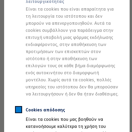
λειτουργικότητας
Προσομοιωτής αυτονομίας
Προσομοιωτής χρόνου φόρτισης
Είναι τα cookies που είναι απαραίτητα για
Προσομοιωτής κόστους φόρτισης
τη λειτουργία του ιστότοπου και δεν
ID. Ενημερώσεις λογισμικού
μπορούν να απενεργοποιηθούν. Αυτά τα
We Charge - Υπηρεσία Φόρτισης
Εύρεση δημόσιων σημείων φόρτισης
cookies συμβάλλουν για παράδειγμα στην
ID. Charger
επιτυχή υποβολή μιας φόρμας εκδήλωσης
Ενημέρωση ID.
Το
ID.4
GTX φέρνει την αμιγώς ηλεκτρική οδηγική
ενδιαφέροντος, στην αποθήκευση των
Πλατφόρμα MEB
απόλαυση σε νέα επίπεδα, με
επιτάχυνση από 0 σε 100
Μύθοι & Αλήθειες για την ηλεκτροκίνηση
προτιμήσεων των επισκεπτών στον
χλμ./ώρα σε μόλις 5,4 δευτερόλεπτα
. Χωρίς αλλαγή
Πού μπορώ να φορτίσω;
ιστότοπο ή στην αποθήκευση των
Πόσο μακριά μπορώ να φτάσω;
ταχυτήτων και με μηδενική σχεδόν επιβράδυνση. Απλά
επιλογών τους σε κάθε βήμα διαμόρφωσης
Πώς μπορώ να πληρώσω;
ξεκινήστε και νιώστε την αδρεναλίνη σας στα ύψη.
Πώς μπορώ να φορτίσω;
ενός αυτοκινήτου στο διαμορφωτή
Επίσης, χάρη στην
αυτονομία που φθάνει τα 515 χλμ. σε
Η αντλία θερμότητας στα ID.
μοντέλου. Χωρίς αυτά τα cookies, πολλές
Η λειτουργία ανάκτησης ενέργειας κατά την π
1
μεικτό κύκλο
, που έχει μετρηθεί με τη διαδικασία
υπηρεσίες του ιστότοπου δεν θα μπορούσαν
Το σύστημα πέδησης στα ID.
WLTP, μπορείτε να μετακινηθείτε άνετα στην
Διαθέσιμα νέα και μεταχειρισμένα αυτοκίνητα
να λειτουργήσουν ή δεν θα ήταν διαθέσιμες.
Διαθέσιμα νέα αυτοκίνητα
καθημερινότητά σας ή να αποδράσετε στη φύση. Και με
Διαθέσιμα μεταχειρισμένα αυτοκίνητα
τελική ταχύτητα 180 χλμ./ώρα
, η καθημερινότητα δεν
Χρηματοδότηση και Leasing
Cookies απόδοσης
είναι το μόνο που αφήνετε πίσω σας.
Volkswagen Easy Living
Είναι τα cookies που μας βοηθούν να
Χρηματοδότηση Auto Credit
Χρηματοδότηση Classic Credit
κατανοήσουμε καλύτερα τη χρήση του
Καινοτόμες Τεχνολογίες