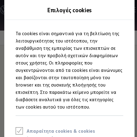
Ανακαλύψτε τα Μοντέλα
Επιλογές cookies
Διαμορφώστε το Volkswagen σας
Επαγγελματικά Οχήματα Volkswagen
Ηλεκτρικά μοντέλα
Μετάβαση
Μετάβαση
eHybrid μοντέλα
Τα cookies είναι σημαντικά για τη βελτίωση της
στο
στο
Ηλεκτρικά & eHybrid μοντέλα
Απόδοση και Αυτονομία
περιεχόμενο
footer
λειτουργικότητας του ιστότοπου, την
Ηλεκτρικά μοντέλα
ID.3 Neo
αναβάθμιση της εμπειρίας των επισκεπτών σε
Νέο ID. Polo
αυτόν και την προβολή σχετικών διαφημίσεων
ID.4
στους χρήστες. Οι πληροφορίες που
ID.4 GTX
Ο ηλεκτρισμός
σάς
ID.5
συγκεντρώνονται από τα cookies είναι ανώνυμες
ID.5 GTX
και βασίζονται στην ταυτοποίηση μόνο του
ID.7
πηγαίνει μπροστά
browser και της συσκευής πλοήγησής του
ID.7 GTX
ID. Buzz
επισκέπτη. Στο παρακάτω κείμενο μπορείτε να
ID. Buzz Cargo
διαβάσετε αναλυτικά για όλες τις κατηγορίες
ID. CROSS
των cookies αυτού του ιστότοπου.
eHybrid μοντέλα
Νέο Golf ehybrid
Golf GTE
Νέο Tiguan ehybrid
Νέο Tayron ehybrid
Απαραίτητα cookies & cookies
e-Tools για ηλεκτρικά αυτοκίνητα