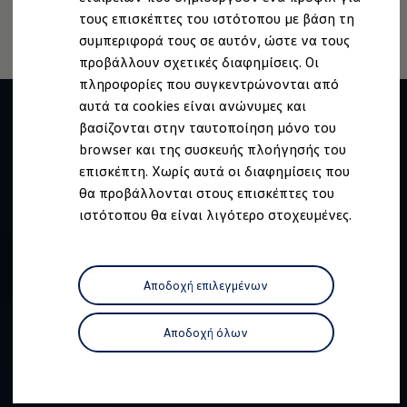
της μπαταρίας υψηλής τάσης.
Ανακύκλωση & Επιστροφή
τους επισκέπτες του ιστότοπου με βάση τη
Ανακλήσεις ασφαλείας και Τεχνικά μέτρα
συμπεριφορά τους σε αυτόν, ώστε να τους
Προειδοποιητικές και ενδεικτικές λυχνίες
Eνημερώσεις λογισμικού
προβάλλουν σχετικές διαφημίσεις. Οι
Digital Manual - Ψηφιακό εγχειρίδιο
πληροφορίες που συγκεντρώνονται από
XTL diesel fuel
αυτά τα cookies είναι ανώνυμες και
Υπηρεσίες Volkswagen
Υπηρεσίες Volkswagen Click@Service
βασίζονται στην ταυτοποίηση μόνο του
Pick Up & Delivery
browser και της συσκευής πλοήγησής του
Φροντίδα Clean Plus
επισκέπτη. Χωρίς αυτά οι διαφημίσεις που
Επαγγελματικά Οχήματα Volkswagen
Συντήρηση & Επισκευή Επαγγελματικών Οχη
θα προβάλλονται στους επισκέπτες του
Σημαντικές πληροφορίες
ιστότοπου θα είναι λιγότερο στοχευμένες.
Εγγύηση Επαγγελματικών Volkswagen
Εγγύηση Volkswagen
Volkswagen JOY
Εξουσιοδοτημένο Δίκτυο Volkswagen
Αποδοχή επιλεγμένων
Αστυπάλαια: Κίνητρα Επιδότησης
Volkswagen Bulli - 75 Χρόνια Κληρονομιάς
Bulli magazine
Αποδοχή όλων
Stories
VW Bus History