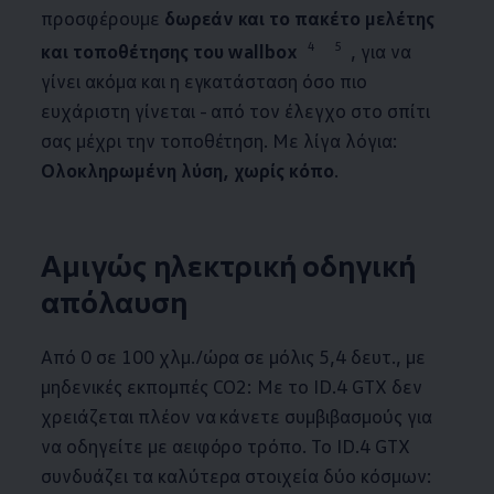
προσφέρουμε
δωρεάν και το πακέτο μελέτης
4
5
και τοποθέτησης του wallbox
, για να
γίνει ακόμα και η
εγκατά­σταση
όσο πιο
ευχάριστη γίνεται - από τον έλεγχο στο σπίτι
σας μέχρι την τοποθέτηση. Με λίγα λόγια:
Ολοκληρωμένη λύση, χωρίς κόπο
.
Αμιγώς ηλεκτρική οδηγική
απόλαυση
Από 0 σε 100 χλμ./ώρα σε μόλις 5,4 δευτ., με
μηδενικές εκπομπές CO2: Με το
ID.4
GTX δεν
χρειάζεται πλέον να κάνετε συμβιβασμούς για
να οδηγείτε με αειφόρο τρόπο. Το
ID.4
GTX
συνδυάζει τα καλύτερα στοιχεία δύο κόσμων: