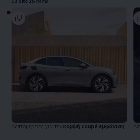
18 από 18
items
Λεπτομέρειες για την
κομψή coupé εμφάνιση
Λε