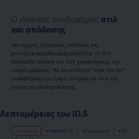
Ο ιδανικός συνδυασμός
στιλ
και απόδοσης
Με ισχυρές ηλεκτρικές επιδόσεις και
μοντέρνα αεροδυναμική σιλουέτα, το
ID.5
συνδυάζει ιδανικά τον SUV χαρακτήρα με την
coupé εμφάνιση. Με δυνατότητα "Over-the-Air"
αναβάθμισης και έτοιμο να ορίσει εκ νέου την
έννοια της ηλεκτροκίνησης.
Λεπτομέρειες του
ID.5
18 από 18 items
Όλα (18)
Highlights (3)
Σχεδίαση (3)
IQ.DRIV