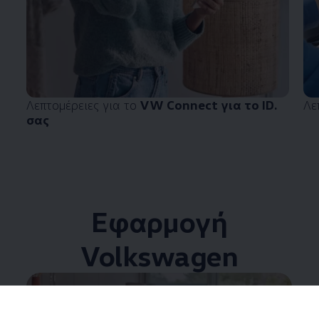
Λεπτομέρειες για το
VW Connect για το ID.
Λε
σας
Εφαρμογή
Volkswagen