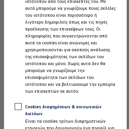
ιστότοπου από τους επισκέπτες του. Με
Augmented Reality, βλέπετε την πλοήγηση στο
Ιδιοκτήτες και υπηρεσίες After Sales
αυτά μπορούμε να γνωρίζουμε ποιες σελίδες
myVolkswagen
οδόστρωμα, ακριβώς εκεί που πρέπει να περάσετε ή να
Service και γνήσια ανταλλακτικά
του ιστότοπου είναι περισσότερο ή
στρίψετε. Με αυτόν τον τρόπο φτάνετε πιο ξεκούραστα
Επιθεώρηση & ΚΤΕΟ
λιγότερο δημοφιλείς όπως και τις πηγές
στον προορισμό σας, χωρίς να πάρετε τα μάτια σας από
Επισκευές & έλεγχοι
προέλευσης των επισκέψεων τους. Οι
Λιπαντικά κινητήρα και υγρά
τον δρόμο.
Τροχοί και ελαστικά
πληροφορίες που συγκεντρώνονται από
Οδική Βοήθεια
αυτά τα cookies είναι ανώνυμες και
Volkswagen Service
χρησιμοποιούνται για σκοπούς ανάλυσης
Ανταλλακτικά Volkswagen
Γνήσια αξεσουάρ Volkswagen
της επισκεψιμότητας των σελίδων του
Νομική Σημείωση
Προστασία Δεδομένων
Imprint
Γνήσια αξεσουάρ Volkswagen ειδικά για κάθε 
ιστότοπου και μόνο. Χωρίς αυτά δεν θα
Εσωτερική και εξωτερική προστασία
Πολιτική cookies
Άδειες Χρήσης Τρίτων
μπορούμε να γνωρίζουμε την
Λύσεις μεταφοράς και αποσκευών
Πληροφορίες Ασφαλείας Προϊόντων
Ψυχαγωγία και ηλεκτρονικές συσκευές
επισκεψιμότητα των σελίδων του
Volkswagen AG (Στοιχεία έκδοσης και νομικά κείμενα)
Εξατομίκευση
ιστότοπου και να βελτιώσουμε την εμπειρία
Επιτοίχιος σταθμός φόρτισης και καλώδια φό
Δήλωση Προσβασιμότητας
των επισκεπτών σε αυτόν.
Συλλογές Lifestyle
Πληροφορίες για την Προσβασιμότητα
EU Data Act
Digital Extras
Ανάκληση Ψηφιακών υπηρεσιών
Υπηρεσίες για το μοντέλο σας
Cookies διαφημίσεων & κοινωνικών
Εφαρμογές Volkswagen, σύνδεση και ψηφιακό
Σύνδεση κινητού τηλεφώνου και οχήματος
δικτύων
Ενημερώσεις για λογισμικό, χάρτες και ραδι
Είναι τα cookies τρίτων διαφημιστικών
We Charge - Υπηρεσία Φόρτισης
Σημείωση από Volkswagen
Πληροφορίες Πελάτη
εταιρειών που δημιουργούν ένα προφίλ για