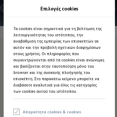
Ανακαλύψτε τα Μοντέλα
Επιλογές cookies
Διαμορφώστε το Volkswagen σας
Επαγγελματικά Οχήματα Volkswagen
Ηλεκτρικά μοντέλα
Μετάβαση
Μετάβαση
eHybrid μοντέλα
Τα cookies είναι σημαντικά για τη βελτίωση της
στο
στο
Ηλεκτρικά & eHybrid μοντέλα
Οθόνη Head-up Augmented Reality
περιεχόμενο
footer
λειτουργικότητας του ιστότοπου, την
Ηλεκτρικά μοντέλα
ID.3 Neo
αναβάθμιση της εμπειρίας των επισκεπτών σε
Νέο ID. Polo
Πρωτοποριακή
αυτόν και την προβολή σχετικών διαφημίσεων
ID.4
στους χρήστες. Οι πληροφορίες που
ID.4 GTX
ID.5
πλοήγηση
συγκεντρώνονται από τα cookies είναι ανώνυμες
ID.5 GTX
και βασίζονται στην ταυτοποίηση μόνο του
ID.7
browser και της συσκευής πλοήγησής του
ID.7 GTX
ID. Buzz
επισκέπτη. Στο παρακάτω κείμενο μπορείτε να
ID. Buzz Cargo
διαβάσετε αναλυτικά για όλες τις κατηγορίες
ID. CROSS
των cookies αυτού του ιστότοπου.
eHybrid μοντέλα
Νέο Golf ehybrid
Golf GTE
Νέο Tiguan ehybrid
Νέο Tayron ehybrid
Απαραίτητα cookies & cookies
e-Tools για ηλεκτρικά αυτοκίνητα