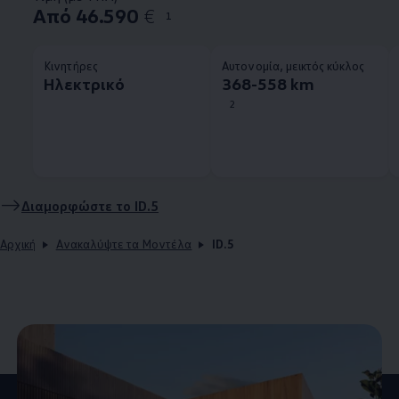
Από 46.590
€
1
Κινητήρες
Αυτονομία, μεικτός κύκλος
Ηλεκτρικό
368-558 km
2
Διαμορφώστε το
ID.5
Αρχική
Ανακαλύψτε τα Μοντέλα
ID.5