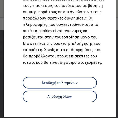
1.
Η εικόνα μπορεί να διαφέρει ανάλογα με την έκδοση
Ανακύκλωση & Επιστροφή
τους επισκέπτες του ιστότοπου με βάση τη
Ανακλήσεις ασφαλείας και Τεχνικά μέτρα
λογισμικού από την κατάσταση παράδοσης.
συμπεριφορά τους σε αυτόν, ώστε να τους
Προειδοποιητικές και ενδεικτικές λυχνίες
Eνημερώσεις λογισμικού
προβάλλουν σχετικές διαφημίσεις. Οι
Digital Manual - Ψηφιακό εγχειρίδιο
πληροφορίες που συγκεντρώνονται από
XTL diesel fuel
αυτά τα cookies είναι ανώνυμες και
Υπηρεσίες Volkswagen
Υπηρεσίες Volkswagen Click@Service
βασίζονται στην ταυτοποίηση μόνο του
Pick Up & Delivery
browser και της συσκευής πλοήγησής του
Φροντίδα Clean Plus
επισκέπτη. Χωρίς αυτά οι διαφημίσεις που
Επαγγελματικά Οχήματα Volkswagen
Συντήρηση & Επισκευή Επαγγελματικών Οχη
θα προβάλλονται στους επισκέπτες του
Σημαντικές πληροφορίες
ιστότοπου θα είναι λιγότερο στοχευμένες.
Εγγύηση Επαγγελματικών Volkswagen
Εγγύηση Volkswagen
Volkswagen JOY
Εξουσιοδοτημένο Δίκτυο Volkswagen
Αποδοχή επιλεγμένων
Αστυπάλαια: Κίνητρα Επιδότησης
Volkswagen Bulli - 75 Χρόνια Κληρονομιάς
Bulli magazine
Αποδοχή όλων
Stories
VW Bus History