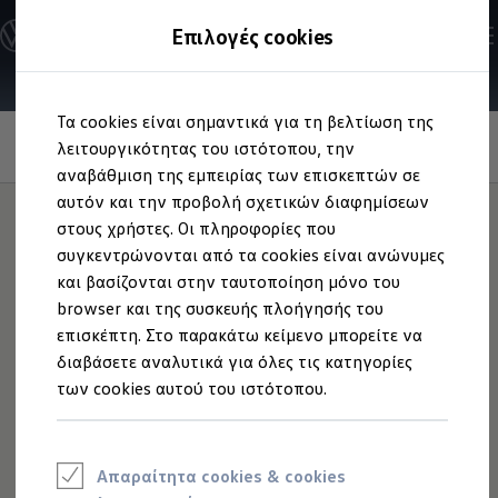
Ανακαλύψτε τα Μοντέλα
Επιλογές cookies
Διαμορφώστε το Volkswagen σας
Επαγγελματικά Οχήματα Volkswagen
Ηλεκτρικά μοντέλα
Μετάβαση
Μετάβαση
eHybrid μοντέλα
Τα cookies είναι σημαντικά για τη βελτίωση της
στο
στο
Ηλεκτρικά & eHybrid μοντέλα
Σύστημα αυτόματης ρύθμισης απόστασης
περιεχόμενο
footer
λειτουργικότητας του ιστότοπου, την
Ηλεκτρικά μοντέλα
ACC και Front Assist
ID.3 Neo
αναβάθμιση της εμπειρίας των επισκεπτών σε
Νέο ID. Polo
αυτόν και την προβολή σχετικών διαφημίσεων
ID.4
Διατηρεί την
στους χρήστες. Οι πληροφορίες που
ID.4 GTX
ID.5
συγκεντρώνονται από τα cookies είναι ανώνυμες
ID.5 GTX
απόσταση.
Και τα όρια
και βασίζονται στην ταυτοποίηση μόνο του
ID.7
browser και της συσκευής πλοήγησής του
ID.7 GTX
ταχύτητας.
ID. Buzz
επισκέπτη. Στο παρακάτω κείμενο μπορείτε να
ID. Buzz Cargo
διαβάσετε αναλυτικά για όλες τις κατηγορίες
ID. CROSS
των cookies αυτού του ιστότοπου.
eHybrid μοντέλα
Νέο Golf ehybrid
Golf GTE
Νέο Tiguan ehybrid
Νέο Tayron ehybrid
Απαραίτητα cookies & cookies
e-Tools για ηλεκτρικά αυτοκίνητα