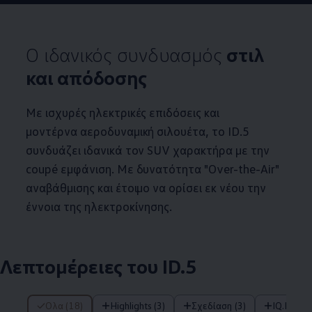
Ο ιδανικός συνδυασμός
στιλ
και απόδοσης
Με ισχυρές ηλεκτρικές επιδόσεις και
μοντέρνα αεροδυναμική σιλουέτα, το
ID.5
συνδυάζει ιδανικά τον SUV χαρακτήρα με την
coupé εμφάνιση. Με δυνατότητα "Over-the-Air"
αναβάθμισης και έτοιμο να ορίσει εκ νέου την
έννοια της ηλεκτροκίνησης.
Λεπτομέρειες του
ID.5
18 από 18 items
Όλα (18)
Highlights (3)
Σχεδίαση (3)
IQ.DRIV