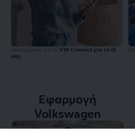
Λεπτομέρειες για το
VW Connect για το ID.
Λε
σας
Εφαρμογή
Volkswagen