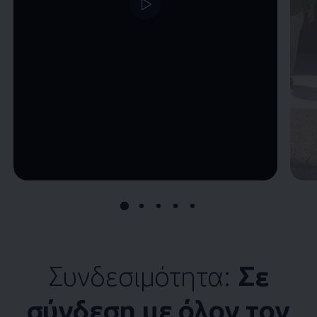
--:--
Remaining time, --:--
Συνδεσιμότητα:
Σε
σύνδεση με όλον τον