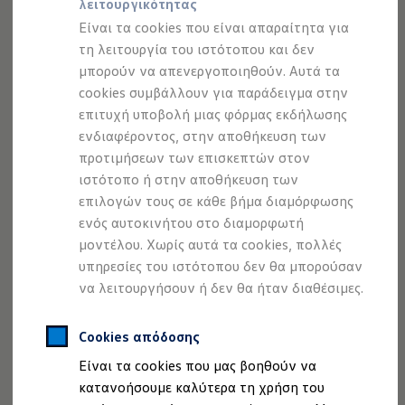
λειτουργικότητας
Προσομοιωτής αυτονομίας
Προσομοιωτής χρόνου φόρτισης
Είναι τα cookies που είναι απαραίτητα για
Προσομοιωτής κόστους φόρτισης
τη λειτουργία του ιστότοπου και δεν
ID. Ενημερώσεις λογισμικού
μπορούν να απενεργοποιηθούν. Αυτά τα
We Charge - Υπηρεσία Φόρτισης
Εύρεση δημόσιων σημείων φόρτισης
cookies συμβάλλουν για παράδειγμα στην
1
,
2
3
ID. Charger
επιτυχή υποβολή μιας φόρμας εκδήλωσης
Ενημέρωση ID.
ενδιαφέροντος, στην αποθήκευση των
Πλατφόρμα MEB
Μύθοι & Αλήθειες για την ηλεκτροκίνηση
προτιμήσεων των επισκεπτών στον
Πού μπορώ να φορτίσω;
ιστότοπο ή στην αποθήκευση των
Πόσο μακριά μπορώ να φτάσω;
επιλογών τους σε κάθε βήμα διαμόρφωσης
Πώς μπορώ να πληρώσω;
Πώς μπορώ να φορτίσω;
ενός αυτοκινήτου στο διαμορφωτή
Η αντλία θερμότητας στα ID.
μοντέλου. Χωρίς αυτά τα cookies, πολλές
Η λειτουργία ανάκτησης ενέργειας κατά την π
υπηρεσίες του ιστότοπου δεν θα μπορούσαν
Το σύστημα πέδησης στα ID.
Διαθέσιμα νέα και μεταχειρισμένα αυτοκίνητα
να λειτουργήσουν ή δεν θα ήταν διαθέσιμες.
Διαθέσιμα νέα αυτοκίνητα
Διαθέσιμα μεταχειρισμένα αυτοκίνητα
Χρηματοδότηση και Leasing
Cookies απόδοσης
Volkswagen Easy Living
Είναι τα cookies που μας βοηθούν να
Χρηματοδότηση Auto Credit
Χρηματοδότηση Classic Credit
κατανοήσουμε καλύτερα τη χρήση του
Καινοτόμες Τεχνολογίες