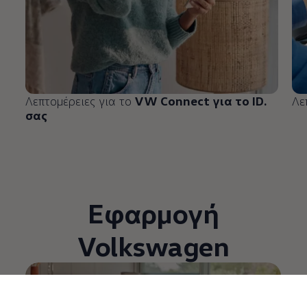
Λεπτομέρειες για το
VW Connect για το ID.
Λε
σας
Εφαρμογή
Volkswagen