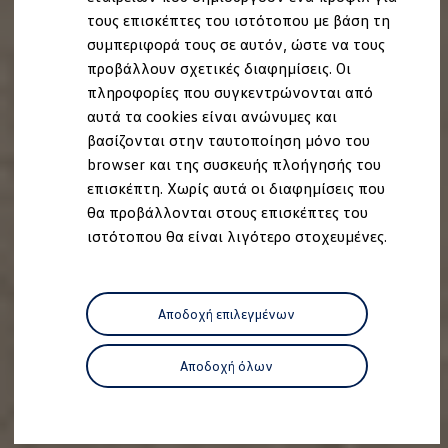
Ανακύκλωση & Επιστροφή
τους επισκέπτες του ιστότοπου με βάση τη
Ανακλήσεις ασφαλείας και Τεχνικά μέτρα
συμπεριφορά τους σε αυτόν, ώστε να τους
Προειδοποιητικές και ενδεικτικές λυχνίες
Eνημερώσεις λογισμικού
προβάλλουν σχετικές διαφημίσεις. Οι
Digital Manual - Ψηφιακό εγχειρίδιο
πληροφορίες που συγκεντρώνονται από
XTL diesel fuel
αυτά τα cookies είναι ανώνυμες και
Υπηρεσίες Volkswagen
Υπηρεσίες Volkswagen Click@Service
βασίζονται στην ταυτοποίηση μόνο του
Pick Up & Delivery
browser και της συσκευής πλοήγησής του
Φροντίδα Clean Plus
επισκέπτη. Χωρίς αυτά οι διαφημίσεις που
Επαγγελματικά Οχήματα Volkswagen
Συντήρηση & Επισκευή Επαγγελματικών Οχη
θα προβάλλονται στους επισκέπτες του
Σημαντικές πληροφορίες
ιστότοπου θα είναι λιγότερο στοχευμένες.
Εγγύηση Επαγγελματικών Volkswagen
Εγγύηση Volkswagen
Volkswagen JOY
Εξουσιοδοτημένο Δίκτυο Volkswagen
Αποδοχή επιλεγμένων
Αστυπάλαια: Κίνητρα Επιδότησης
Volkswagen Bulli - 75 Χρόνια Κληρονομιάς
Bulli magazine
Αποδοχή όλων
Stories
VW Bus History