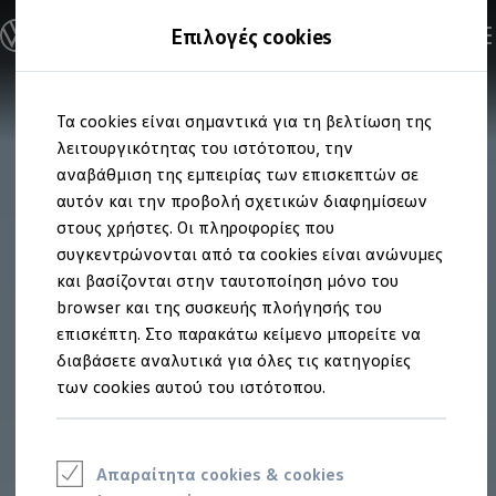
Ανακαλύψτε τα Μοντέλα
Επιλογές cookies
Διαμορφώστε το Volkswagen σας
Επαγγελματικά Οχήματα Volkswagen
Ηλεκτρικά μοντέλα
Μετάβαση
Μετάβαση
eHybrid μοντέλα
Τα cookies είναι σημαντικά για τη βελτίωση της
στο
στο
Ηλεκτρικά & eHybrid μοντέλα
περιεχόμενο
footer
λειτουργικότητας του ιστότοπου, την
Ηλεκτρικά μοντέλα
ID.3 Neo
αναβάθμιση της εμπειρίας των επισκεπτών σε
Νέο ID. Polo
αυτόν και την προβολή σχετικών διαφημίσεων
ID.4
στους χρήστες. Οι πληροφορίες που
ID.4 GTX
ID.5
συγκεντρώνονται από τα cookies είναι ανώνυμες
ID.5 GTX
και βασίζονται στην ταυτοποίηση μόνο του
ID.7
browser και της συσκευής πλοήγησής του
ID.7 GTX
ID. Buzz
επισκέπτη. Στο παρακάτω κείμενο μπορείτε να
ID. Buzz Cargo
διαβάσετε αναλυτικά για όλες τις κατηγορίες
ID. CROSS
των cookies αυτού του ιστότοπου.
eHybrid μοντέλα
Νέο Golf ehybrid
Golf GTE
Νέο Tiguan ehybrid
Νέο Tayron ehybrid
Απαραίτητα cookies & cookies
e-Tools για ηλεκτρικά αυτοκίνητα