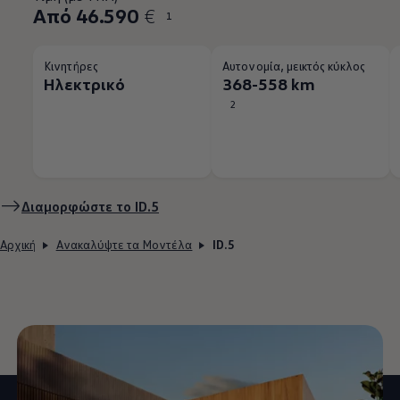
Από 46.590
€
1
Κινητήρες
Αυτονομία, μεικτός κύκλος
Ηλεκτρικό
368-558 km
2
Διαμορφώστε το
ID.5
Αρχική
Ανακαλύψτε τα Μοντέλα
ID.5