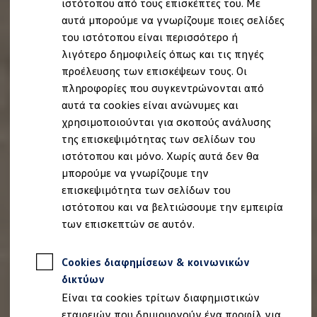
ιστότοπου από τους επισκέπτες του. Με
Ιδιοκτήτες και υπηρεσίες After Sales
αυτά μπορούμε να γνωρίζουμε ποιες σελίδες
myVolkswagen
Service και γνήσια ανταλλακτικά
του ιστότοπου είναι περισσότερο ή
Επιθεώρηση & ΚΤΕΟ
λιγότερο δημοφιλείς όπως και τις πηγές
Επισκευές & έλεγχοι
προέλευσης των επισκέψεων τους. Οι
Λιπαντικά κινητήρα και υγρά
Τροχοί και ελαστικά
πληροφορίες που συγκεντρώνονται από
Οδική Βοήθεια
αυτά τα cookies είναι ανώνυμες και
Volkswagen Service
χρησιμοποιούνται για σκοπούς ανάλυσης
Ανταλλακτικά Volkswagen
Γνήσια αξεσουάρ Volkswagen
της επισκεψιμότητας των σελίδων του
Γνήσια αξεσουάρ Volkswagen ειδικά για κάθε 
ιστότοπου και μόνο. Χωρίς αυτά δεν θα
Εσωτερική και εξωτερική προστασία
μπορούμε να γνωρίζουμε την
Λύσεις μεταφοράς και αποσκευών
Ψυχαγωγία και ηλεκτρονικές συσκευές
επισκεψιμότητα των σελίδων του
Εξατομίκευση
ιστότοπου και να βελτιώσουμε την εμπειρία
Επιτοίχιος σταθμός φόρτισης και καλώδια φό
των επισκεπτών σε αυτόν.
Συλλογές Lifestyle
Digital Extras
Υπηρεσίες για το μοντέλο σας
Cookies διαφημίσεων & κοινωνικών
Εφαρμογές Volkswagen, σύνδεση και ψηφιακό
Σύνδεση κινητού τηλεφώνου και οχήματος
δικτύων
Ενημερώσεις για λογισμικό, χάρτες και ραδι
Είναι τα cookies τρίτων διαφημιστικών
We Charge - Υπηρεσία Φόρτισης
Πληροφορίες Πελάτη
εταιρειών που δημιουργούν ένα προφίλ για