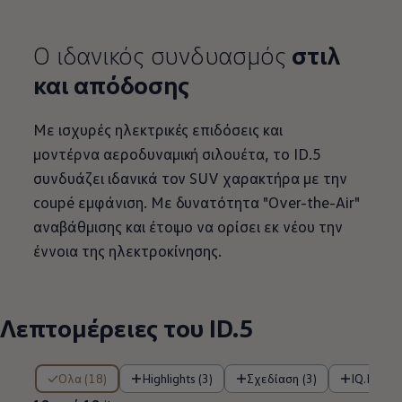
Ο ιδανικός συνδυασμός
στιλ
και απόδοσης
Με ισχυρές ηλεκτρικές επιδόσεις και
μοντέρνα αεροδυναμική σιλουέτα, το
ID.5
συνδυάζει ιδανικά τον SUV χαρακτήρα με την
coupé εμφάνιση. Με δυνατότητα "Over-the-Air"
αναβάθμισης και έτοιμο να ορίσει εκ νέου την
έννοια της ηλεκτροκίνησης.
Λεπτομέρειες του
ID.5
18 από 18 items
Όλα (18)
Highlights (3)
Σχεδίαση (3)
IQ.DRIV