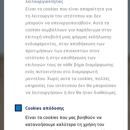
λειτουργικότητας
Προσομοιωτής αυτονομίας
Προσομοιωτής χρόνου φόρτισης
Είναι τα cookies που είναι απαραίτητα για
Προσομοιωτής κόστους φόρτισης
τη λειτουργία του ιστότοπου και δεν
ID. Ενημερώσεις λογισμικού
μπορούν να απενεργοποιηθούν. Αυτά τα
We Charge - Υπηρεσία Φόρτισης
Εύρεση δημόσιων σημείων φόρτισης
cookies συμβάλλουν για παράδειγμα στην
ID. Charger
επιτυχή υποβολή μιας φόρμας εκδήλωσης
Ενημέρωση ID.
ενδιαφέροντος, στην αποθήκευση των
Πλατφόρμα MEB
Μύθοι & Αλήθειες για την ηλεκτροκίνηση
προτιμήσεων των επισκεπτών στον
Πού μπορώ να φορτίσω;
ιστότοπο ή στην αποθήκευση των
Πόσο μακριά μπορώ να φτάσω;
επιλογών τους σε κάθε βήμα διαμόρφωσης
Πώς μπορώ να πληρώσω;
Πώς μπορώ να φορτίσω;
ενός αυτοκινήτου στο διαμορφωτή
Η αντλία θερμότητας στα ID.
μοντέλου. Χωρίς αυτά τα cookies, πολλές
Η λειτουργία ανάκτησης ενέργειας κατά την π
υπηρεσίες του ιστότοπου δεν θα μπορούσαν
Το σύστημα πέδησης στα ID.
Διαθέσιμα νέα και μεταχειρισμένα αυτοκίνητα
να λειτουργήσουν ή δεν θα ήταν διαθέσιμες.
Διαθέσιμα νέα αυτοκίνητα
Διαθέσιμα μεταχειρισμένα αυτοκίνητα
Χρηματοδότηση και Leasing
Cookies απόδοσης
Volkswagen Easy Living
Είναι τα cookies που μας βοηθούν να
Χρηματοδότηση Auto Credit
Χρηματοδότηση Classic Credit
κατανοήσουμε καλύτερα τη χρήση του
Καινοτόμες Τεχνολογίες