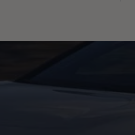
Ανακύκλωση & Επιστροφή
Ανακλήσεις ασφαλείας και Τεχνικά μέτρα
Προειδοποιητικές και ενδεικτικές λυχνίες
Eνημερώσεις λογισμικού
Digital Manual - Ψηφιακό εγχειρίδιο
XTL diesel fuel
Υπηρεσίες Volkswagen
Υπηρεσίες Volkswagen Click@Service
Pick Up & Delivery
Φροντίδα Clean Plus
Επαγγελματικά Οχήματα Volkswagen
Συντήρηση & Επισκευή Επαγγελματικών Οχη
Σημαντικές πληροφορίες
Εγγύηση Επαγγελματικών Volkswagen
Εγγύηση Volkswagen
Volkswagen JOY
Εξουσιοδοτημένο Δίκτυο Volkswagen
Αστυπάλαια: Κίνητρα Επιδότησης
Volkswagen Bulli - 75 Χρόνια Κληρονομιάς
Bulli magazine
Stories
VW Bus History