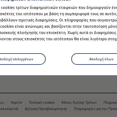
α cookies τρίτων διαφημιστικών εταιρειών που δημιουργούν έν
ισκέπτες του ιστότοπου με βάση τη συμπεριφορά τους σε αυτόν
οβάλλουν σχετικές διαφημίσεις. Οι πληροφορίες που συγκεντρ
 cookies είναι ανώνυμες και βασίζονται στην ταυτοποίηση μόν
 συσκευής πλοήγησής του επισκέπτη. Χωρίς αυτά οι διαφημίσεις
ό 3
, 3 από 3
ονται στους επισκέπτες του ιστότοπου θα είναι λιγότερο στοχ
μοντέλο
t Glass" του νέου ID.7 προσφέρει εξαιρετική θέα. Η μεγάλη γυ
ποδοχή επιλεγμένων
Αποδοχή όλων
ετο χειρισμό
είτε με ένα πέρασμα του χεριού (swipe) ή μέσω φ
απερατότητα φωτός λειτουργεί μέσω ηλεκτροχρωματικής τάσης
ρτισης
 κατάστημα
νων
Imprint
Πολιτική cookies
Άδειες Χρήσης Τρίτων
Πληροφο
όφωνο
κά κείμενα)
Δήλωση Προσβασιμότητας
Πληροφορίες για την Προ