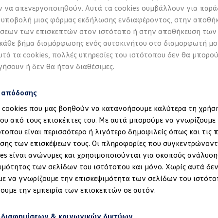
 να απενεργοποιηθούν. Αυτά τα cookies συμβάλλουν για παρά
 υποβολή μιας φόρμας εκδήλωσης ενδιαφέροντος, στην αποθή
σεων των επισκεπτών στον ιστότοπο ή στην αποθήκευση των
 κάθε βήμα διαμόρφωσης ενός αυτοκινήτου στο διαμορφωτή μο
υτά τα cookies, πολλές υπηρεσίες του ιστότοπου δεν θα μπορο
γήσουν ή δεν θα ήταν διαθέσιμες.
s απόδοσης
α cookies που μας βοηθούν να κατανοήσουμε καλύτερα τη χρήσ
ου από τους επισκέπτες του. Με αυτά μπορούμε να γνωρίζουμε 
ότοπου είναι περισσότερο ή λιγότερο δημοφιλείς όπως και τις 
έδηση στα ID.
σης των επισκέψεων τους. Οι πληροφορίες που συγκεντρώνοντ
ies είναι ανώνυμες και χρησιμοποιούνται για σκοπούς ανάλυση
ιμότητας των σελίδων του ιστότοπου και μόνο. Χωρίς αυτά δεν
ε να γνωρίζουμε την επισκεψιμότητα των σελίδων του ιστότο
ουμε την εμπειρία των επισκεπτών σε αυτόν.
 διαφημίσεων & κοινωνικών δικτύων