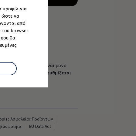
α προφίλ για
, ώστε να
ώνονται από
ο του browser
 που θα
ευμένες.
άλινη επιφάνεια δεν είναι μόνο
ωνητικού ελέγχου, και
ρυθμίζεται
.
ρίες Ασφαλείας Προϊόντων
σβασιμότητα
EU Data Act