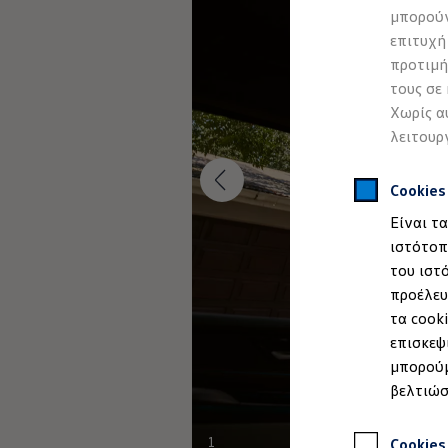
Προσομοιωτής αυτονομίας
μπορούν
Προσομοιωτής χρόνου φόρτισης
επιτυχή
Προσομοιωτής κόστους φόρτισης
ID. Ενημερώσεις λογισμικού
προτιμή
We Charge - Υπηρεσία Φόρτισης
τους σε
Εύρεση δημόσιων σημείων φόρτισης
Χωρίς α
ID. Charger
Ενημέρωση ID.
λειτουρ
Πλατφόρμα MEB
Μύθοι & Αλήθειες για την ηλεκτροκίνηση
Πού μπορώ να φορτίσω;
Cookie
Πόσο μακριά μπορώ να φτάσω;
Είναι τ
Πώς μπορώ να πληρώσω;
Πώς μπορώ να φορτίσω;
ιστότοπ
Η αντλία θερμότητας στα ID.
του ιστ
Η λειτουργία ανάκτησης ενέργειας κατά την π
προέλευ
Το σύστημα πέδησης στα ID.
Διαθέσιμα νέα και μεταχειρισμένα αυτοκίνητα
τα cook
Διαθέσιμα νέα αυτοκίνητα
επισκεψ
Διαθέσιμα μεταχειρισμένα αυτοκίνητα
μπορούμ
Χρηματοδότηση και Leasing
Volkswagen Easy Living
βελτιώσ
Χρηματοδότηση Auto Credit
Χρηματοδότηση Classic Credit
Καινοτόμες Τεχνολογίες
1
Cookies