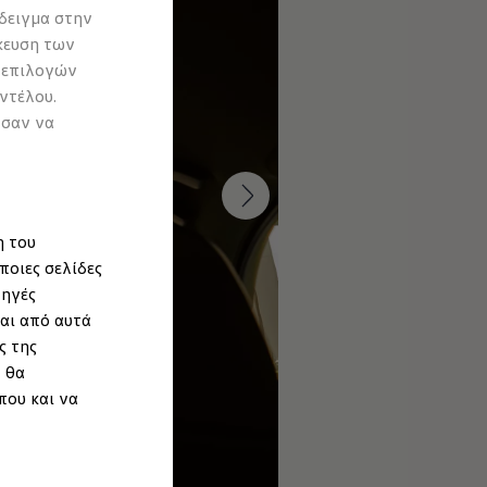
δειγμα στην
κευση των
 επιλογών
ντέλου.
ύσαν να
η του
ποιες σελίδες
πηγές
αι από αυτά
ς της
 θα
που και να