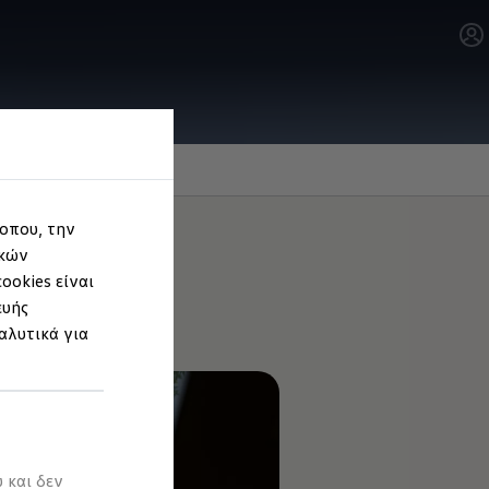
τοπου, την
ικών
ookies είναι
ευής
αλυτικά για
 και δεν