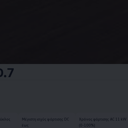
D.7
κύκλος
Μέγιστη ισχύς φόρτισης DC
Χρόνος φόρτισης AC 11 kW
έως
(0-100%)