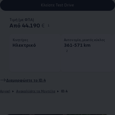
Κλείστε Test Drive
Τιμή (με ΦΠΑ)
Από 44.190
€
1
Κινητήρες
Αυτονομία, μεικτός κύκλος
Ηλεκτρικό
361-571 km
2
Διαμορφώστε το
ID.4
Αρχική
Ανακαλύψτε τα Μοντέλα
ID.4