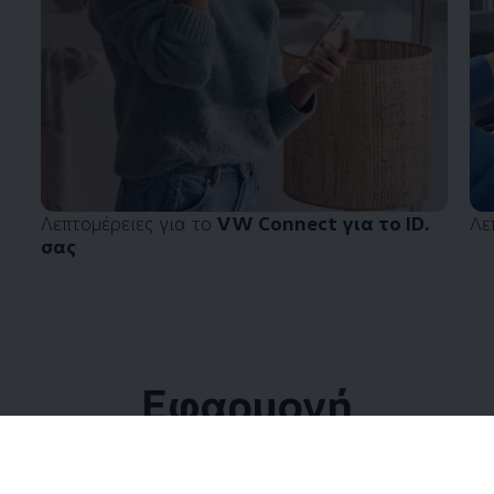
Λεπτομέρειες για το
VW Connect για το ID.
Λε
σας
Εφαρμογή
Volkswagen