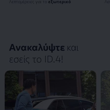
Λεπτομέρειες για το
εξωτερικό
Λε
Ανακαλύψτε
και
εσείς το
ID.4
!
Enable fullscreen mode