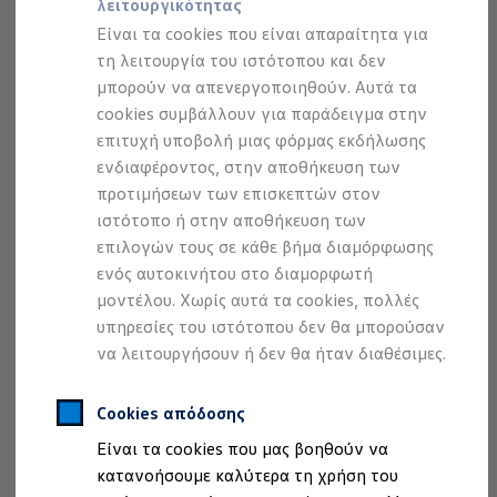
λειτουργικότητας
Προσομοιωτής αυτονομίας
Προσομοιωτής χρόνου φόρτισης
Είναι τα cookies που είναι απαραίτητα για
Προσομοιωτής κόστους φόρτισης
τη λειτουργία του ιστότοπου και δεν
ID. Ενημερώσεις λογισμικού
μπορούν να απενεργοποιηθούν. Αυτά τα
We Charge - Υπηρεσία Φόρτισης
Εύρεση δημόσιων σημείων φόρτισης
cookies συμβάλλουν για παράδειγμα στην
ID. Charger
επιτυχή υποβολή μιας φόρμας εκδήλωσης
Ενημέρωση ID.
ενδιαφέροντος, στην αποθήκευση των
Πλατφόρμα MEB
Μύθοι & Αλήθειες για την ηλεκτροκίνηση
προτιμήσεων των επισκεπτών στον
Το προαιρετικό ηχοσύστημα της "Harman Kardon"
Πού μπορώ να φορτίσω;
ιστότοπο ή στην αποθήκευση των
διακρίνεται για τον υψηλής ποιότητας ήχο του και την
Πόσο μακριά μπορώ να φτάσω;
επιλογών τους σε κάθε βήμα διαμόρφωσης
Πώς μπορώ να πληρώσω;
εκλεπτυσμένη, κομψή του σχεδίαση. Έχει κατασκευαστεί
Πώς μπορώ να φορτίσω;
ενός αυτοκινήτου στο διαμορφωτή
για λάτρεις της μουσικής που δεν θέλουν απλά να ακούνε
Η αντλία θερμότητας στα ID.
μοντέλου. Χωρίς αυτά τα cookies, πολλές
μουσική κατά τη διαδρομή με το
αυτοκίνητο
αλλά να την
Η λειτουργία ανάκτησης ενέργειας κατά την π
υπηρεσίες του ιστότοπου δεν θα μπορούσαν
Το σύστημα πέδησης στα ID.
απολαμβάνουν. Ισορροπημένοι υψηλοί και χαμηλοί τόνοι
Διαθέσιμα νέα και μεταχειρισμένα αυτοκίνητα
να λειτουργήσουν ή δεν θα ήταν διαθέσιμες.
αλλά και ακριβή μπάσα, βρίσκονται στη διάθεσή σας για
Διαθέσιμα νέα αυτοκίνητα
να σας προσφέρουν μοναδικές ακουστικές εμπειρίες.
Διαθέσιμα μεταχειρισμένα αυτοκίνητα
Χρηματοδότηση και Leasing
Cookies απόδοσης
Volkswagen Easy Living
8+1 ηχεία
Είναι τα cookies που μας βοηθούν να
Χρηματοδότηση Auto Credit
Χρηματοδότηση Classic Credit
Συνολική ισχύς 480 Watt
κατανοήσουμε καλύτερα τη χρήση του
Καινοτόμες Τεχνολογίες