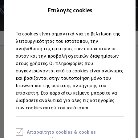
Ανακαλύψτε τα Μοντέλα
Επιλογές cookies
Διαμορφώστε το Volkswagen σας
Επαγγελματικά Οχήματα Volkswagen
Ηλεκτρικά μοντέλα
Μετάβαση
Μετάβαση
eHybrid μοντέλα
Τα cookies είναι σημαντικά για τη βελτίωση της
στο
στο
Ηλεκτρικά & eHybrid μοντέλα
Ηχοσύστημα "Harman Kardon"
περιεχόμενο
footer
λειτουργικότητας του ιστότοπου, την
Ηλεκτρικά μοντέλα
ID.3 Neo
αναβάθμιση της εμπειρίας των επισκεπτών σε
Νέο ID. Polo
αυτόν και την προβολή σχετικών διαφημίσεων
ID.4
στους χρήστες. Οι πληροφορίες που
ID.4 GTX
Surround ήχος
για τις
ID.5
συγκεντρώνονται από τα cookies είναι ανώνυμες
ID.5 GTX
και βασίζονται στην ταυτοποίηση μόνο του
ID.7
εξορμήσεις σας!
browser και της συσκευής πλοήγησής του
ID.7 GTX
ID. Buzz
επισκέπτη. Στο παρακάτω κείμενο μπορείτε να
ID. Buzz Cargo
διαβάσετε αναλυτικά για όλες τις κατηγορίες
ID. CROSS
των cookies αυτού του ιστότοπου.
eHybrid μοντέλα
Νέο Golf ehybrid
Golf GTE
Νέο Tiguan ehybrid
Νέο Tayron ehybrid
Απαραίτητα cookies & cookies
e-Tools για ηλεκτρικά αυτοκίνητα