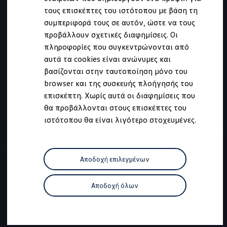
Ανακύκλωση & Επιστροφή
τους επισκέπτες του ιστότοπου με βάση τη
Ανακλήσεις ασφαλείας και Τεχνικά μέτρα
συμπεριφορά τους σε αυτόν, ώστε να τους
Προειδοποιητικές και ενδεικτικές λυχνίες
Eνημερώσεις λογισμικού
προβάλλουν σχετικές διαφημίσεις. Οι
Digital Manual - Ψηφιακό εγχειρίδιο
πληροφορίες που συγκεντρώνονται από
XTL diesel fuel
αυτά τα cookies είναι ανώνυμες και
Υπηρεσίες Volkswagen
Υπηρεσίες Volkswagen Click@Service
βασίζονται στην ταυτοποίηση μόνο του
Pick Up & Delivery
browser και της συσκευής πλοήγησής του
Φροντίδα Clean Plus
επισκέπτη. Χωρίς αυτά οι διαφημίσεις που
Επαγγελματικά Οχήματα Volkswagen
Συντήρηση & Επισκευή Επαγγελματικών Οχη
θα προβάλλονται στους επισκέπτες του
Σημαντικές πληροφορίες
ιστότοπου θα είναι λιγότερο στοχευμένες.
Εγγύηση Επαγγελματικών Volkswagen
Εγγύηση Volkswagen
Volkswagen JOY
Εξουσιοδοτημένο Δίκτυο Volkswagen
Αποδοχή επιλεγμένων
Αστυπάλαια: Κίνητρα Επιδότησης
Volkswagen Bulli - 75 Χρόνια Κληρονομιάς
Bulli magazine
Αποδοχή όλων
Stories
VW Bus History