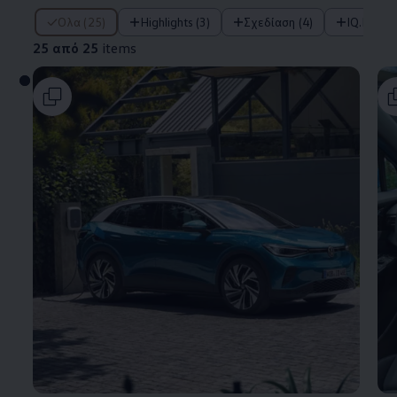
25 από 25 items
Όλα (25)
Highlights (3)
Σχεδίαση (4)
IQ.DRIV
25 από 25
items