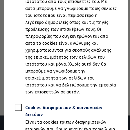
ιστότοπου από τους επισκέπτες του. Με
Ενισχυτής 12 καναλιών
Ιδιοκτήτες και υπηρεσίες After Sales
αυτά μπορούμε να γνωρίζουμε ποιες σελίδες
myVolkswagen
Subwoofer
Service και γνήσια ανταλλακτικά
του ιστότοπου είναι περισσότερο ή
Επιθεώρηση & ΚΤΕΟ
λιγότερο δημοφιλείς όπως και τις πηγές
Επισκευές & έλεγχοι
προέλευσης των επισκέψεων τους. Οι
Λιπαντικά κινητήρα και υγρά
Τροχοί και ελαστικά
πληροφορίες που συγκεντρώνονται από
Οδική Βοήθεια
Νομική Σημείωση
Προστασία Δεδομένων
Imprint
αυτά τα cookies είναι ανώνυμες και
Volkswagen Service
Πολιτική cookies
Άδειες Χρήσης Τρίτων
χρησιμοποιούνται για σκοπούς ανάλυσης
Ανταλλακτικά Volkswagen
Γνήσια αξεσουάρ Volkswagen
Πληροφορίες Ασφαλείας Προϊόντων
της επισκεψιμότητας των σελίδων του
Γνήσια αξεσουάρ Volkswagen ειδικά για κάθε 
Volkswagen AG (Στοιχεία έκδοσης και νομικά κείμενα)
ιστότοπου και μόνο. Χωρίς αυτά δεν θα
Εσωτερική και εξωτερική προστασία
Δήλωση Προσβασιμότητας
μπορούμε να γνωρίζουμε την
Λύσεις μεταφοράς και αποσκευών
Ψυχαγωγία και ηλεκτρονικές συσκευές
Πληροφορίες για την Προσβασιμότητα
EU Data Act
επισκεψιμότητα των σελίδων του
Εξατομίκευση
Ανάκληση Ψηφιακών υπηρεσιών
ιστότοπου και να βελτιώσουμε την εμπειρία
Επιτοίχιος σταθμός φόρτισης και καλώδια φό
των επισκεπτών σε αυτόν.
Συλλογές Lifestyle
Digital Extras
Υπηρεσίες για το μοντέλο σας
Cookies διαφημίσεων & κοινωνικών
Εφαρμογές Volkswagen, σύνδεση και ψηφιακό
Σύνδεση κινητού τηλεφώνου και οχήματος
δικτύων
Ενημερώσεις για λογισμικό, χάρτες και ραδι
Είναι τα cookies τρίτων διαφημιστικών
We Charge - Υπηρεσία Φόρτισης
Πληροφορίες Πελάτη
εταιρειών που δημιουργούν ένα προφίλ για