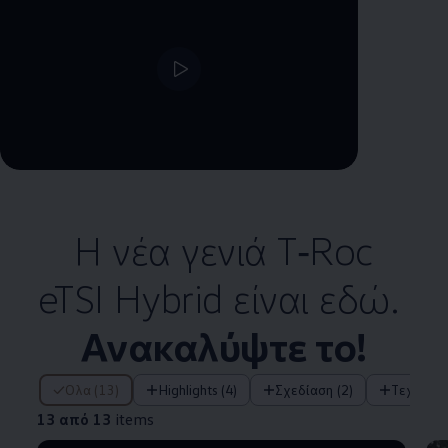
--:--
Remaining time, --:--
Η νέα γενιά T‑Roc
eTSI Hybrid είναι εδώ.
Ανακαλύψτε το!
13 από 13 items
Όλα (13)
Highlights (4)
Σχεδίαση (2)
Τεχνολο
13 από 13
items