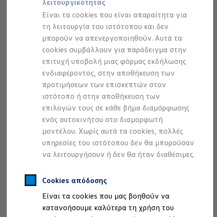
λειτουργικότητας
Προσομοιωτής αυτονομίας
Προσομοιωτής χρόνου φόρτισης
Είναι τα cookies που είναι απαραίτητα για
Προσομοιωτής κόστους φόρτισης
τη λειτουργία του ιστότοπου και δεν
ID. Ενημερώσεις λογισμικού
μπορούν να απενεργοποιηθούν. Αυτά τα
We Charge - Υπηρεσία Φόρτισης
Εύρεση δημόσιων σημείων φόρτισης
cookies συμβάλλουν για παράδειγμα στην
ID. Charger
επιτυχή υποβολή μιας φόρμας εκδήλωσης
1
Ενημέρωση ID.
ενδιαφέροντος, στην αποθήκευση των
Πλατφόρμα MEB
Μύθοι & Αλήθειες για την ηλεκτροκίνηση
προτιμήσεων των επισκεπτών στον
Σε περίπτωση που διαπιστώσει ξαφνική αδράνεια του
Πού μπορώ να φορτίσω;
ιστότοπο ή στην αποθήκευση των
Πόσο μακριά μπορώ να φτάσω;
οδηγού, το προαιρετικό σύστημα
Emergency Assist
θα
επιλογών τους σε κάθε βήμα διαμόρφωσης
Πώς μπορώ να πληρώσω;
2
προσπαθήσει να τον επαναφέρει σε εγρήγορση ξανά.
Πώς μπορώ να φορτίσω;
ενός αυτοκινήτου στο διαμορφωτή
Η αντλία θερμότητας στα ID.
Αν δεν το καταφέρει, το σύστημα αναλαμβάνει μέρος της
μοντέλου. Χωρίς αυτά τα cookies, πολλές
Η λειτουργία ανάκτησης ενέργειας κατά την π
διεύθυνσης του οχήματος διατηρώντας το στη λωρίδα του
υπηρεσίες του ιστότοπου δεν θα μπορούσαν
Το σύστημα πέδησης στα ID.
και επιβραδύνοντάς το μέχρι να ακινητοποιηθεί, ώστε να
Διαθέσιμα νέα και μεταχειρισμένα αυτοκίνητα
να λειτουργήσουν ή δεν θα ήταν διαθέσιμες.
Διαθέσιμα νέα αυτοκίνητα
αποτραπεί ένα ατύχημα.
Διαθέσιμα μεταχειρισμένα αυτοκίνητα
Χρηματοδότηση και Leasing
Cookies απόδοσης
Volkswagen Easy Living
2.
Εντός των ορίων του συστήματος.
Είναι τα cookies που μας βοηθούν να
Χρηματοδότηση Auto Credit
Χρηματοδότηση Classic Credit
κατανοήσουμε καλύτερα τη χρήση του
Καινοτόμες Τεχνολογίες