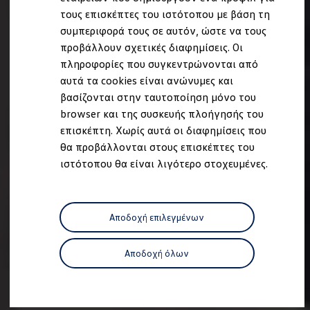
Ανακύκλωση & Επιστροφή
τους επισκέπτες του ιστότοπου με βάση τη
Ανακλήσεις ασφαλείας και Τεχνικά μέτρα
συμπεριφορά τους σε αυτόν, ώστε να τους
Προειδοποιητικές και ενδεικτικές λυχνίες
Eνημερώσεις λογισμικού
προβάλλουν σχετικές διαφημίσεις. Οι
Digital Manual - Ψηφιακό εγχειρίδιο
πληροφορίες που συγκεντρώνονται από
XTL diesel fuel
αυτά τα cookies είναι ανώνυμες και
Υπηρεσίες Volkswagen
Υπηρεσίες Volkswagen Click@Service
βασίζονται στην ταυτοποίηση μόνο του
Pick Up & Delivery
browser και της συσκευής πλοήγησής του
Φροντίδα Clean Plus
επισκέπτη. Χωρίς αυτά οι διαφημίσεις που
Επαγγελματικά Οχήματα Volkswagen
Συντήρηση & Επισκευή Επαγγελματικών Οχη
θα προβάλλονται στους επισκέπτες του
Σημαντικές πληροφορίες
ιστότοπου θα είναι λιγότερο στοχευμένες.
Εγγύηση Επαγγελματικών Volkswagen
Εγγύηση Volkswagen
Volkswagen JOY
Εξουσιοδοτημένο Δίκτυο Volkswagen
Αποδοχή επιλεγμένων
Αστυπάλαια: Κίνητρα Επιδότησης
Volkswagen Bulli - 75 Χρόνια Κληρονομιάς
Bulli magazine
Αποδοχή όλων
Stories
VW Bus History