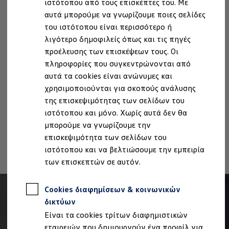
ιστότοπου από τους επισκέπτες του. Με
Ιδιοκτήτες και υπηρεσίες After Sales
αυτά μπορούμε να γνωρίζουμε ποιες σελίδες
myVolkswagen
Service και γνήσια ανταλλακτικά
του ιστότοπου είναι περισσότερο ή
Επιθεώρηση & ΚΤΕΟ
λιγότερο δημοφιλείς όπως και τις πηγές
Επισκευές & έλεγχοι
Νομική Σημείωση
Προστασία Δεδομένων
Imprint
προέλευσης των επισκέψεων τους. Οι
Λιπαντικά κινητήρα και υγρά
Πολιτική cookies
Άδειες Χρήσης Τρίτων
Τροχοί και ελαστικά
πληροφορίες που συγκεντρώνονται από
Πληροφορίες Ασφαλείας Προϊόντων
Οδική Βοήθεια
αυτά τα cookies είναι ανώνυμες και
Volkswagen Service
Volkswagen AG (Στοιχεία έκδοσης και νομικά κείμενα)
χρησιμοποιούνται για σκοπούς ανάλυσης
Ανταλλακτικά Volkswagen
Δήλωση Προσβασιμότητας
Γνήσια αξεσουάρ Volkswagen
της επισκεψιμότητας των σελίδων του
Πληροφορίες για την Προσβασιμότητα
EU Data Act
Γνήσια αξεσουάρ Volkswagen ειδικά για κάθε 
ιστότοπου και μόνο. Χωρίς αυτά δεν θα
Εσωτερική και εξωτερική προστασία
Ανάκληση Ψηφιακών υπηρεσιών
μπορούμε να γνωρίζουμε την
Λύσεις μεταφοράς και αποσκευών
Ψυχαγωγία και ηλεκτρονικές συσκευές
επισκεψιμότητα των σελίδων του
Εξατομίκευση
ιστότοπου και να βελτιώσουμε την εμπειρία
Επιτοίχιος σταθμός φόρτισης και καλώδια φό
των επισκεπτών σε αυτόν.
Συλλογές Lifestyle
Digital Extras
Υπηρεσίες για το μοντέλο σας
Cookies διαφημίσεων & κοινωνικών
Εφαρμογές Volkswagen, σύνδεση και ψηφιακό
Σύνδεση κινητού τηλεφώνου και οχήματος
δικτύων
Ενημερώσεις για λογισμικό, χάρτες και ραδι
Είναι τα cookies τρίτων διαφημιστικών
We Charge - Υπηρεσία Φόρτισης
Πληροφορίες Πελάτη
εταιρειών που δημιουργούν ένα προφίλ για