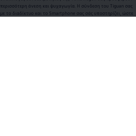
περισσότερη άνεση και ψυχαγωγία. Η σύνδεση του Tiguan σας
με το διαδίκτυο και το Smartphone σας σάς υποστηρίζει, ώστε
να φτάνετε πιο ξεκούραστοι στον προορισμό σας. Tο μόνο που
έχετε να κάνετε εσείς είναι...να οδηγείτε.
Περισσότερα για τη συνδεσιμότητα