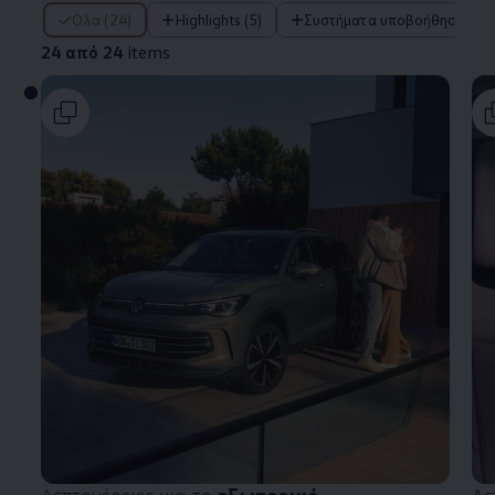
24 από 24 items
Όλα (24)
Highlights (5)
Συστήματα υποβοήθησης οδ
24 από 24
items
Λεπτομέρειες για το
εξωτερικό
Λε