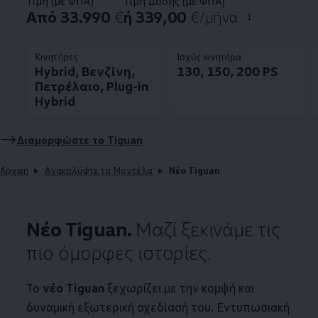
Τιμή (με ΦΠΑ)
Τιμή Δόσης (με ΦΠΑ)
Από 33.990
€
ή 339,00
€/μήνα
1
Κινητήρες
Ισχύς κινητήρα
Hybrid, Βενζίνη,
130, 150, 200 PS
Πετρέλαιο, Plug-in
Hybrid
Διαμορφώστε το Tiguan
Αρχική
Ανακαλύψτε τα Μοντέλα
Νέο Tiguan
Νέο Tiguan.
Μαζί ξεκινάμε τις
πιο όμορφες ιστορίες.
Το
νέο Tiguan
ξεχωρίζει με την κομψή και
δυναμική εξωτερική σχεδίασή του. Εντυπωσιακή