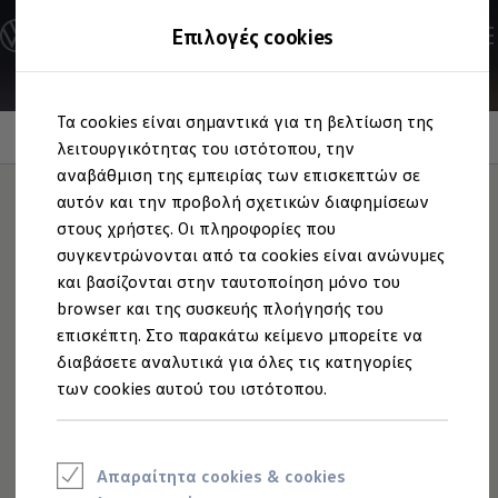
Ανακαλύψτε τα Μοντέλα
Επιλογές cookies
Διαμορφώστε το Volkswagen σας
Επαγγελματικά Οχήματα Volkswagen
Ηλεκτρικά μοντέλα
Μετάβαση
Μετάβαση
eHybrid μοντέλα
Τα cookies είναι σημαντικά για τη βελτίωση της
στο
στο
Ηλεκτρικά & eHybrid μοντέλα
Emergency Assist
περιεχόμενο
footer
λειτουργικότητας του ιστότοπου, την
Ηλεκτρικά μοντέλα
ID.3 Neo
αναβάθμιση της εμπειρίας των επισκεπτών σε
Νέο ID. Polo
αυτόν και την προβολή σχετικών διαφημίσεων
ID.4
στους χρήστες. Οι πληροφορίες που
ID.4 GTX
Αναλαμβάνει δράση,
ID.5
συγκεντρώνονται από τα cookies είναι ανώνυμες
ID.5 GTX
και βασίζονται στην ταυτοποίηση μόνο του
ID.7
όταν εσείς δεν
browser και της συσκευής πλοήγησής του
ID.7 GTX
ID. Buzz
επισκέπτη. Στο παρακάτω κείμενο μπορείτε να
αντιδράτε.
ID. Buzz Cargo
διαβάσετε αναλυτικά για όλες τις κατηγορίες
ID. CROSS
των cookies αυτού του ιστότοπου.
eHybrid μοντέλα
Νέο Golf ehybrid
Golf GTE
Νέο Tiguan ehybrid
Νέο Tayron ehybrid
Απαραίτητα cookies & cookies
e-Tools για ηλεκτρικά αυτοκίνητα