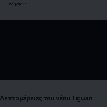
οδήγησης.
--:--
Remaining time, --:
Λεπτομέρειες του νέου Tiguan