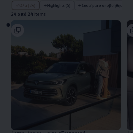
24 από 24 items
Όλα (24)
Highlights (5)
Συστήματα υποβοήθησης οδ
24 από 24
items
Λεπτομέρειες για το
εξωτερικό
Λε