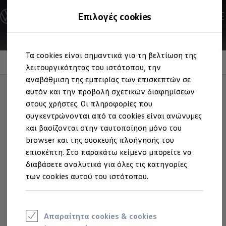
Ανακαλύψτε τα Μοντέλα
Επιλογές cookies
Διαμορφώστε το Volkswagen σας
Επαγγελματικά Οχήματα Volkswagen
Ηλεκτρικά μοντέλα
Μετάβαση
Μετάβαση
eHybrid μοντέλα
Τα cookies είναι σημαντικά για τη βελτίωση της
στο
στο
Ηλεκτρικά & eHybrid μοντέλα
VW Connect Plus
περιεχόμενο
footer
λειτουργικότητας του ιστότοπου, την
Ηλεκτρικά μοντέλα
ID.3 Neo
αναβάθμιση της εμπειρίας των επισκεπτών σε
Νέο ID. Polo
αυτόν και την προβολή σχετικών διαφημίσεων
ID.4
στους χρήστες. Οι πληροφορίες που
ID.4 GTX
'Εξυπνες τεχνολογίες
ID.5
συγκεντρώνονται από τα cookies είναι ανώνυμες
ID.5 GTX
και βασίζονται στην ταυτοποίηση μόνο του
ID.7
για πιο άνετη οδήγηση
browser και της συσκευής πλοήγησής του
ID.7 GTX
ID. Buzz
επισκέπτη. Στο παρακάτω κείμενο μπορείτε να
ID. Buzz Cargo
διαβάσετε αναλυτικά για όλες τις κατηγορίες
ID. CROSS
των cookies αυτού του ιστότοπου.
eHybrid μοντέλα
Νέο Golf ehybrid
Golf GTE
Νέο Tiguan ehybrid
Νέο Tayron ehybrid
Απαραίτητα cookies & cookies
e-Tools για ηλεκτρικά αυτοκίνητα