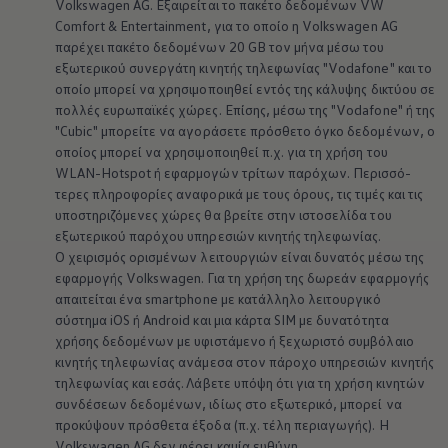
Volkswagen
AG. Εξαιρείται το πακέτο δεδομένων VW
Comfort & Entertainment, για το οποίο η
Volkswagen
AG
παρέχει πακέτο δεδομένων 20 GB τον μήνα μέσω του
εξωτερικού συνεργάτη κινητής τηλεφωνίας "Vodafone" και το
οποίο μπορεί να χρησιμοποιηθεί εντός της κάλυψης δικτύου σε
πολλές ευρωπαϊκές χώρες. Επίσης, μέσω της "Vodafone" ή της
"Cubic" μπορείτε να αγοράσετε πρόσθετο όγκο δεδομένων, ο
οποίος μπορεί να χρησιμοποιηθεί π.χ. για τη χρήση του
WLAN-Hotspot ή εφαρμογών τρίτων παρόχων.
Περισσό­
τερες
πληροφορίες αναφορικά με τους όρους, τις τιμές και τις
υποστηριζόμενες χώρες θα βρείτε στην ιστοσελίδα του
εξωτερικού παρόχου υπηρεσιών κινητής τηλεφωνίας.
Ο χειρισμός ορισμένων λειτουργιών είναι δυνατός μέσω της
εφαρμογής
Volkswagen
. Για τη χρήση της δωρεάν εφαρμογής
απαιτείται ένα smartphone με κατάλληλο λειτουργικό
σύστημα iOS ή Android και μια κάρτα SIM με δυνατότητα
χρήσης δεδομένων με υφιστάμενο ή ξεχωριστό συμβόλαιο
κινητής τηλεφωνίας ανάμεσα στον πάροχο υπηρεσιών κινητής
τηλεφωνίας και εσάς. Λάβετε υπόψη ότι για τη χρήση κινητών
συνδέσεων δεδομένων, ιδίως στο εξωτερικό, μπορεί να
προκύψουν πρόσθετα έξοδα (π.χ. τέλη περιαγωγής). Η
Volkswagen
AG δεν φέρει καμία ευθύνη.