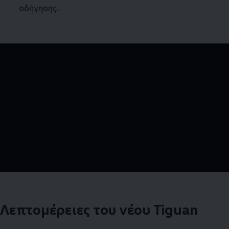
οδήγησης.
--:--
Remaining time, --:
Λεπτομέρειες του νέου Tiguan