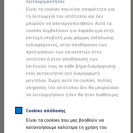
λειτουργικότητας
Προσομοιωτής αυτονομίας
Προσομοιωτής χρόνου φόρτισης
Είναι τα cookies που είναι απαραίτητα για
Προσομοιωτής κόστους φόρτισης
τη λειτουργία του ιστότοπου και δεν
ID. Ενημερώσεις λογισμικού
μπορούν να απενεργοποιηθούν. Αυτά τα
We Charge - Υπηρεσία Φόρτισης
Εύρεση δημόσιων σημείων φόρτισης
cookies συμβάλλουν για παράδειγμα στην
ID. Charger
επιτυχή υποβολή μιας φόρμας εκδήλωσης
Ενημέρωση ID.
Όλος ο κόσμος των ψηφιακών υπηρεσιών της
Volkswagen
ενδιαφέροντος, στην αποθήκευση των
Πλατφόρμα MEB
ανεβάζει τη συνδεσιμότητα στο Tiguan σας σε υψηλότερο
Μύθοι & Αλήθειες για την ηλεκτροκίνηση
προτιμήσεων των επισκεπτών στον
1
Πού μπορώ να φορτίσω;
επίπεδο. Κατόπιν παραγγελίας, το VW Connect Plus
ιστότοπο ή στην αποθήκευση των
Πόσο μακριά μπορώ να φτάσω;
προσφέρει επιπλέον έξυπνες τεχνολογίες.
επιλογών τους σε κάθε βήμα διαμόρφωσης
Πώς μπορώ να πληρώσω;
Πώς μπορώ να φορτίσω;
ενός αυτοκινήτου στο διαμορφωτή
Η αντλία θερμότητας στα ID.
2
Εδώ ανήκει και η έξυπνη πλοήγηση
, μέσω της οποίας
μοντέλου. Χωρίς αυτά τα cookies, πολλές
Η λειτουργία ανάκτησης ενέργειας κατά την π
λαμβάνετε σε σχεδόν πραγματικό χρόνο τρέχουσες
υπηρεσίες του ιστότοπου δεν θα μπορούσαν
Το σύστημα πέδησης στα ID.
Διαθέσιμα νέα και μεταχειρισμένα αυτοκίνητα
πληροφορίες
κυκλοφορίας
για αλλαγές διαδρομής ή
να λειτουργήσουν ή δεν θα ήταν διαθέσιμες.
Διαθέσιμα νέα αυτοκίνητα
προειδοποιήσεις για παρακώλυση της
κυκλοφορίας
. Χάρη
Διαθέσιμα μεταχειρισμένα αυτοκίνητα
στον έξυπνο online υπολογισμό διαδρομής, μπορείτε να
Χρηματοδότηση και Leasing
Cookies απόδοσης
Volkswagen Easy Living
αντιδράτε ευέλικτα σε μεταβαλλόμενες συνθήκες και να
Είναι τα cookies που μας βοηθούν να
Χρηματοδότηση Auto Credit
βρίσκεστε έτσι στη βέλτιστη διαδρομή. Με την Online
Χρηματοδότηση Classic Credit
κατανοήσουμε καλύτερα τη χρήση του
ενημέρωση χαρτών, το υλικό χαρτών σας είναι πάντα
Καινοτόμες Τεχνολογίες