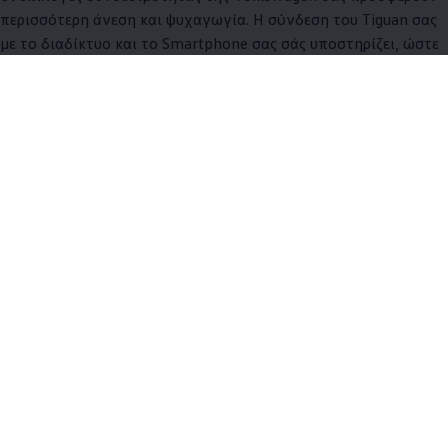
περισσότερη άνεση και ψυχαγωγία. Η σύνδεση του Tiguan σας
με το διαδίκτυο και το Smartphone σας σάς υποστηρίζει, ώστε
να φτάνετε πιο ξεκούραστοι στον προορισμό σας. Tο μόνο που
έχετε να κάνετε εσείς είναι...να οδηγείτε.
Περισσότερα για τη συνδεσιμότητα