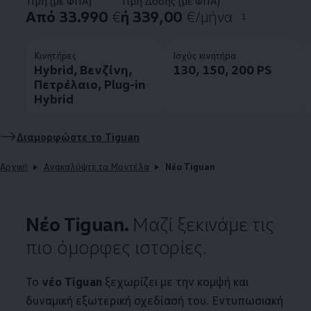
Τιμή (με ΦΠΑ)
Τιμή Δόσης (με ΦΠΑ)
Από 33.990
€
ή 339,00
€/μήνα
1
Κινητήρες
Ισχύς κινητήρα
Hybrid, Βενζίνη,
130, 150, 200 PS
Πετρέλαιο, Plug-in
Hybrid
Διαμορφώστε το Tiguan
Αρχική
Ανακαλύψτε τα Μοντέλα
Νέο Tiguan
Νέο Tiguan.
Μαζί ξεκινάμε τις
πιο όμορφες ιστορίες.
Το
νέο Tiguan
ξεχωρίζει με την κομψή και
δυναμική εξωτερική σχεδίασή του. Εντυπωσιακή