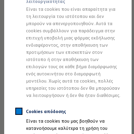
λειτουργικότητας
Προσομοιωτής αυτονομίας
Προσομοιωτής χρόνου φόρτισης
Είναι τα cookies που είναι απαραίτητα για
Προσομοιωτής κόστους φόρτισης
τη λειτουργία του ιστότοπου και δεν
ID. Ενημερώσεις λογισμικού
μπορούν να απενεργοποιηθούν. Αυτά τα
We Charge - Υπηρεσία Φόρτισης
Εύρεση δημόσιων σημείων φόρτισης
cookies συμβάλλουν για παράδειγμα στην
ID. Charger
επιτυχή υποβολή μιας φόρμας εκδήλωσης
Ενημέρωση ID.
Με τον
νέο φωνητικό βοηθό "IDA "
, μπορείτε να
ενδιαφέροντος, στην αποθήκευση των
Πλατφόρμα MEB
1
2
χειρίζεστε εύκολα το σύστημα Infotainment.
Για
Μύθοι & Αλήθειες για την ηλεκτροκίνηση
προτιμήσεων των επισκεπτών στον
Πού μπορώ να φορτίσω;
παράδειγμα, μπορείτε να επιλέγετε το σωστό σταθμό, την
ιστότοπο ή στην αποθήκευση των
Πόσο μακριά μπορώ να φτάσω;
κατάλληλη καταχώρηση στο βιβλίο διευθύνσεων ή έναν
επιλογών τους σε κάθε βήμα διαμόρφωσης
Πώς μπορώ να πληρώσω;
αριθμό τηλεφώνου.
Πώς μπορώ να φορτίσω;
ενός αυτοκινήτου στο διαμορφωτή
Η αντλία θερμότητας στα ID.
μοντέλου. Χωρίς αυτά τα cookies, πολλές
Η λειτουργία ανάκτησης ενέργειας κατά την π
Ξεκινήστε τη λειτουργία με
"Γεια σου IDA"
και μετατρέψτε
υπηρεσίες του ιστότοπου δεν θα μπορούσαν
Το σύστημα πέδησης στα ID.
το όχημα σε έναν έξυπνο συνομιλητή. Ο φωνητικός
Διαθέσιμα νέα και μεταχειρισμένα αυτοκίνητα
να λειτουργήσουν ή δεν θα ήταν διαθέσιμες.
βοηθός κατανοεί, επίσης, καθημερινές εκφράσεις, όπως
Διαθέσιμα νέα αυτοκίνητα
Διαθέσιμα μεταχειρισμένα αυτοκίνητα
«Κρυώνω» ή «Πού υπάρχουν ιαπωνικά εστιατόρια στην
Χρηματοδότηση και Leasing
Cookies απόδοσης
Αθήνα;». Επιπλέον, χάρη στα
ψηφιακά μικρόφωνα,
Volkswagen Easy Living
αναγνωρίζει αν μιλάει ο οδηγός ή ο συνοδηγός, π.χ. για
Είναι τα cookies που μας βοηθούν να
Χρηματοδότηση Auto Credit
Χρηματοδότηση Classic Credit
να παρέχει τον κλιματισμό στο όχημα στοχευμένα προς
κατανοήσουμε καλύτερα τη χρήση του
Καινοτόμες Τεχνολογίες