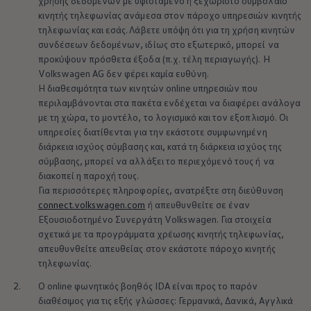
χρήσης δεδομένων με υφιστάμενο ή ξεχωριστό συμβόλαιο
κινητής τηλεφωνίας ανάμεσα στον πάροχο υπηρεσιών κινητής
τηλεφωνίας και εσάς. Λάβετε υπόψη ότι για τη χρήση κινητών
συνδέσεων δεδομένων, ιδίως στο εξωτερικό, μπορεί να
προκύψουν πρόσθετα έξοδα (π.χ. τέλη περιαγωγής). Η
Volkswagen
AG δεν φέρει καμία ευθύνη.
Η διαθεσιμότητα των κινητών online υπηρεσιών που
περιλαμβάνονται στα πακέτα ενδέχεται να διαφέρει ανάλογα
με τη χώρα, το μοντέλο, το λογισμικό και τον εξοπλισμό. Οι
υπηρεσίες διατίθενται για την εκάστοτε συμφωνημένη
διάρκεια ισχύος σύμβασης και, κατά τη διάρκεια ισχύος της
σύμβασης, μπορεί να αλλάξει το περιεχόμενό τους ή να
διακοπεί η παροχή τους.
Για περισσότερες πληροφορίες, ανατρέξτε στη διεύθυνση
connect
.
volkswagen
.com
ή απευθυνθείτε σε έναν
Εξουσιοδοτημένο Συνεργάτη
Volkswagen
. Για στοιχεία
σχετικά με τα προγράμματα χρέωσης κινητής τηλεφωνίας,
απευθυνθείτε απευθείας στον εκάστοτε πάροχο κινητής
τηλεφωνίας.
2.
Ο οnline φωνητικός βοηθός IDA είναι προς το παρόν
διαθέσιμος για τις εξής γλώσσες: Γερμανικά, Δανικά, Αγγλικά