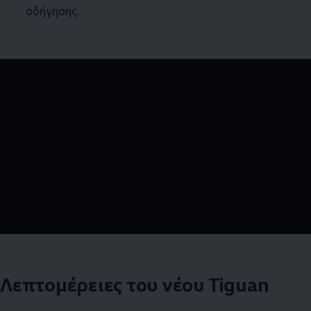
οδήγησης.
--:--
Remaining time, --:
Λεπτομέρειες του νέου Tiguan