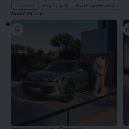
24 από 24 items
Όλα (24)
Highlights (5)
Συστήματα υποβοήθησης οδ
24 από 24
items
Λεπτομέρειες για το
εξωτερικό
Λε