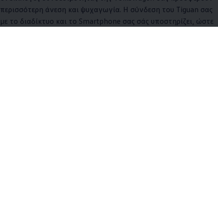
περισσότερη άνεση και ψυχαγωγία. Η σύνδεση του Tiguan σας
με το διαδίκτυο και το Smartphone σας σάς υποστηρίζει, ώστε
να φτάνετε πιο ξεκούραστοι στον προορισμό σας. Tο μόνο που
έχετε να κάνετε εσείς είναι...να οδηγείτε.
Περισσότερα για τη συνδεσιμότητα