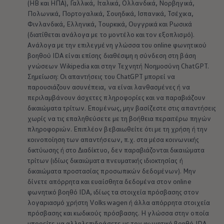
(ΗΒ και ΗΠΑ), Γαλλικά, Ιταλικά, Ολλανδικά, Νορβηγικά,
Πολωνικά, Πορτογαλικά, Σουηδικά, Ισπανικά, Τσέχικα,
Φινλανδικά, Ελληνικά, Τουρκικά, Ουγγρικά και Ρωσικά
(διατίθεται ανάλογα με το μοντέλο και τον εξοπλισμό).
Ανάλογα με την επιλεγμένη γλώσσα του οnline φωνητικού
βοηθού IDA είναι επίσης διαθέσιμη η σύνδεση στη βάση
γνώσεων Wikipedia και στην Τεχνητή Νοημοσύνη ChatGPT.
Σημείωση: Οι απαντήσεις του ChatGPT μπορεί να
παρουσιάζουν ασυνέπεια, να είναι λανθασμένες ή να
περιλαμβάνουν άσχετες πληροφορίες και να παραβιάζουν
δικαιώματα τρίτων. Επομένως, μην βασίζεστε στις απαντήσεις
χωρίς να τις επαληθεύσετε με τη βοήθεια περαιτέρω πηγών
πληροφοριών. Επιπλέον βεβαιωθείτε ότι με τη χρήση ή την
κοινοποίηση των απαντήσεων, π.χ. στα μέσα κοινωνικής
δικτύωσης ή στο Διαδίκτυο, δεν παραβιάζονται δικαιώματα
τρίτων (ιδίως δικαιώματα πνευματικής ιδιοκτησίας ή
δικαιώματα προστασίας προσωπικών δεδομένων). Μην
δίνετε απόρρητα και ευαίσθητα δεδομένα στον οnline
φωνητικό βοηθό IDA, ιδίως τα στοιχεία πρόσβασης στον
λογαριασμό χρήστη
Volkswagen
ή άλλα απόρρητα στοιχεία
πρόσβασης και κωδικούς πρόσβασης. Η γλώσσα στην οποία
μπορείτε να αλληλεπιδράσετε με τον φωνητικό βοηθό IDA