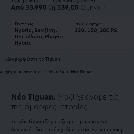
Τιμή (με ΦΠΑ)
Τιμή Δόσης (με ΦΠΑ)
Από 33.990
€
ή 339,00
€/μήνα
1
Κινητήρες
Ισχύς κινητήρα
Hybrid, Βενζίνη,
130, 150, 200 PS
Πετρέλαιο, Plug-in
Hybrid
Διαμορφώστε το Tiguan
Αρχική
Ανακαλύψτε τα Μοντέλα
Νέο Tiguan
Νέο Tiguan.
Μαζί ξεκινάμε τις
πιο όμορφες ιστορίες.
Το
νέο Tiguan
ξεχωρίζει με την κομψή και
δυναμική εξωτερική σχεδίασή του. Εντυπωσιακή