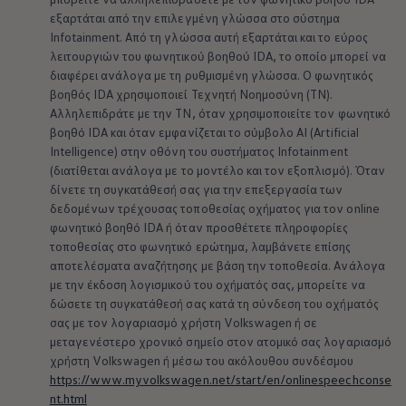
εξαρτάται από την επιλεγμένη γλώσσα στο σύστημα
Infotainment. Από τη γλώσσα αυτή εξαρτάται και το εύρος
λειτουργιών του φωνητικού βοηθού IDA, το οποίο μπορεί να
διαφέρει ανάλογα με τη ρυθμισμένη γλώσσα. Ο φωνητικός
βοηθός IDA χρησιμοποιεί Τεχνητή Νοημοσύνη (ΤΝ).
Αλληλεπιδράτε με την ΤΝ, όταν χρησιμοποιείτε τον φωνητικό
βοηθό IDA και όταν εμφανίζεται το σύμβολο AI (Artificial
Intelligence) στην οθόνη του συστήματος Infotainment
(διατίθεται ανάλογα με το μοντέλο και τον εξοπλισμό). Όταν
δίνετε τη συγκατάθεσή σας για την επεξεργασία των
δεδομένων τρέχουσας τοποθεσίας οχήματος για τον οnline
φωνητικό βοηθό IDA ή όταν προσθέτετε πληροφορίες
τοποθεσίας στο φωνητικό ερώτημα, λαμβάνετε επίσης
αποτελέσματα αναζήτησης με βάση την τοποθεσία. Ανάλογα
με την έκδοση λογισμικού του οχήματός σας, μπορείτε να
δώσετε τη συγκατάθεσή σας κατά τη σύνδεση του οχήματός
σας με τον λογαριασμό χρήστη
Volkswagen
ή σε
μεταγενέστερο χρονικό σημείο στον ατομικό σας λογαριασμό
χρήστη
Volkswagen
ή μέσω του ακόλουθου συνδέσμου
https://www.myvolkswagen.net/start/en/onlinespeechconse
nt.html