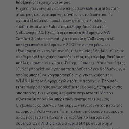
Infotainment του οχήματός σας.
Η χρήση των κινητών online υπηρεσιών καθίσταται δυνατή
μέσω μιας ενσωματωμένης σύνδεσης στο διαδίκτυο. Τα
σχετικά έξοδα που προκύπτουν εντός της Ευρώπης
καλύπτονται στα πλαίσια της κάλυψης δικτύου από τη
Volkswagen
AG. Εξαιρείται το πακέτο δεδομένων VW
Comfort & Entertainment, για το οποίο η
Volkswagen
AG
παρέχει πακέτο δεδομένων 20 GB τον μήνα μέσω του
εξωτερικού συνεργάτη κινητής τηλεφωνίας "Vodafone" και το
οποίο μπορεί να χρησιμοποιηθεί εντός της κάλυψης δικτύου σε
πολλές ευρωπαϊκές χώρες. Επίσης, μέσω της "Vodafone" ή της
"Cubic" μπορείτε να αγοράσετε πρόσθετο όγκο δεδομένων, ο
οποίος μπορεί να χρησιμοποιηθεί π.χ. για τη χρήση του
WLAN-Hotspot ή εφαρμογών τρίτων παρόχων.
Περισσό­
τερες
πληροφορίες αναφορικά με τους όρους, τις τιμές και τις
υποστηριζόμενες χώρες θα βρείτε στην ιστοσελίδα του
εξωτερικού παρόχου υπηρεσιών κινητής τηλεφωνίας.
Ο χειρισμός ορισμένων λειτουργιών είναι δυνατός μέσω της
εφαρμογής
Volkswagen
. Για τη χρήση της δωρεάν εφαρμογής
απαιτείται ένα smartphone με κατάλληλο λειτουργικό
σύστημα iOS ή Android και μια κάρτα SIM με δυνατότητα