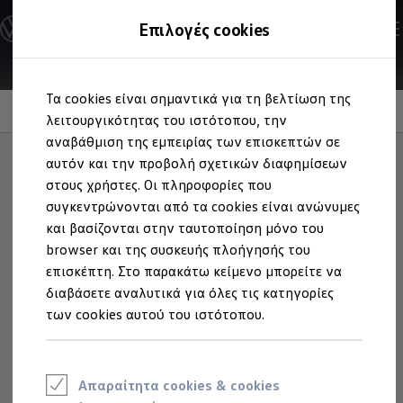
Ανακαλύψτε τα Μοντέλα
Επιλογές cookies
Διαμορφώστε το Volkswagen σας
Επαγγελματικά Οχήματα Volkswagen
Ηλεκτρικά μοντέλα
Μετάβαση
Μετάβαση
eHybrid μοντέλα
Τα cookies είναι σημαντικά για τη βελτίωση της
στο
στο
Ηλεκτρικά & eHybrid μοντέλα
Φωνητικός βοηθός
περιεχόμενο
footer
λειτουργικότητας του ιστότοπου, την
Ηλεκτρικά μοντέλα
ID.3 Neo
αναβάθμιση της εμπειρίας των επισκεπτών σε
Νέο ID. Polo
αυτόν και την προβολή σχετικών διαφημίσεων
ID.4
στους χρήστες. Οι πληροφορίες που
ID.4 GTX
Πείτε "Hello!"
στο
ID.5
συγκεντρώνονται από τα cookies είναι ανώνυμες
ID.5 GTX
και βασίζονται στην ταυτοποίηση μόνο του
ID.7
Tiguan σας
browser και της συσκευής πλοήγησής του
ID.7 GTX
ID. Buzz
επισκέπτη. Στο παρακάτω κείμενο μπορείτε να
ID. Buzz Cargo
διαβάσετε αναλυτικά για όλες τις κατηγορίες
ID. CROSS
των cookies αυτού του ιστότοπου.
eHybrid μοντέλα
Νέο Golf ehybrid
Golf GTE
Νέο Tiguan ehybrid
Νέο Tayron ehybrid
Απαραίτητα cookies & cookies
e-Tools για ηλεκτρικά αυτοκίνητα