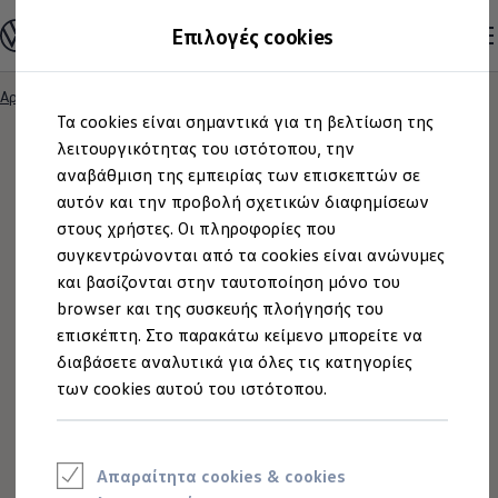
Ανακαλύψτε τα Μοντέλα
Επιλογές cookies
Διαμορφώστε το Volkswagen σας
Επαγγελματικά Οχήματα Volkswagen
Ηλεκτρικά μοντέλα
Αρχική
Ζητήστε μία προσφορά
Μετάβαση
Μετάβαση
eHybrid μοντέλα
Τα cookies είναι σημαντικά για τη βελτίωση της
στο
στο
Ηλεκτρικά & eHybrid μοντέλα
περιεχόμενο
footer
λειτουργικότητας του ιστότοπου, την
Ηλεκτρικά μοντέλα
ID.3 Neo
αναβάθμιση της εμπειρίας των επισκεπτών σε
Νέο ID. Polo
αυτόν και την προβολή σχετικών διαφημίσεων
Ζητήστε μία προσφορά
ID.4
στους χρήστες. Οι πληροφορίες που
ID.4 GTX
ID.5
συγκεντρώνονται από τα cookies είναι ανώνυμες
ID.5 GTX
Ζητήστε μία προσφορά για το νέο σας
και βασίζονται στην ταυτοποίηση μόνο του
Volkswagen
.
ID.7
browser και της συσκευής πλοήγησής του
ID.7 GTX
ID. Buzz
επισκέπτη. Στο παρακάτω κείμενο μπορείτε να
ID. Buzz Cargo
διαβάσετε αναλυτικά για όλες τις κατηγορίες
ID. CROSS
των cookies αυτού του ιστότοπου.
eHybrid μοντέλα
Νέο Golf ehybrid
Golf GTE
Νέο Tiguan ehybrid
Νέο Tayron ehybrid
Απαραίτητα cookies & cookies
e-Tools για ηλεκτρικά αυτοκίνητα