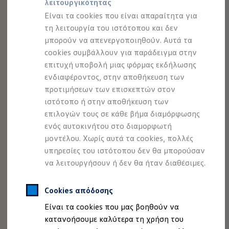
λειτουργικότητας
Προσομοιωτής αυτονομίας
Προσομοιωτής χρόνου φόρτισης
Είναι τα cookies που είναι απαραίτητα για
Προσομοιωτής κόστους φόρτισης
τη λειτουργία του ιστότοπου και δεν
ID. Ενημερώσεις λογισμικού
μπορούν να απενεργοποιηθούν. Αυτά τα
We Charge - Υπηρεσία Φόρτισης
Εύρεση δημόσιων σημείων φόρτισης
cookies συμβάλλουν για παράδειγμα στην
ID. Charger
επιτυχή υποβολή μιας φόρμας εκδήλωσης
Ενημέρωση ID.
ενδιαφέροντος, στην αποθήκευση των
Πλατφόρμα MEB
Μύθοι & Αλήθειες για την ηλεκτροκίνηση
προτιμήσεων των επισκεπτών στον
Πού μπορώ να φορτίσω;
ιστότοπο ή στην αποθήκευση των
Πόσο μακριά μπορώ να φτάσω;
επιλογών τους σε κάθε βήμα διαμόρφωσης
Πώς μπορώ να πληρώσω;
Πώς μπορώ να φορτίσω;
ενός αυτοκινήτου στο διαμορφωτή
Η αντλία θερμότητας στα ID.
μοντέλου. Χωρίς αυτά τα cookies, πολλές
Η λειτουργία ανάκτησης ενέργειας κατά την π
υπηρεσίες του ιστότοπου δεν θα μπορούσαν
Το σύστημα πέδησης στα ID.
Διαθέσιμα νέα και μεταχειρισμένα αυτοκίνητα
να λειτουργήσουν ή δεν θα ήταν διαθέσιμες.
Διαθέσιμα νέα αυτοκίνητα
Διαθέσιμα μεταχειρισμένα αυτοκίνητα
Χρηματοδότηση και Leasing
Cookies απόδοσης
Volkswagen Easy Living
Είναι τα cookies που μας βοηθούν να
Χρηματοδότηση Auto Credit
Χρηματοδότηση Classic Credit
κατανοήσουμε καλύτερα τη χρήση του
Καινοτόμες Τεχνολογίες