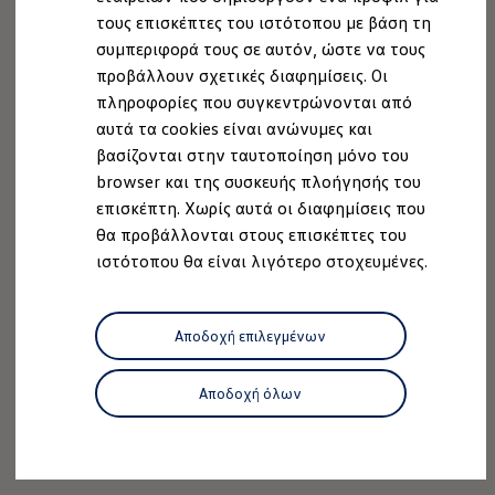
Ανακύκλωση & Επιστροφή
τους επισκέπτες του ιστότοπου με βάση τη
Ανακλήσεις ασφαλείας και Τεχνικά μέτρα
συμπεριφορά τους σε αυτόν, ώστε να τους
Προειδοποιητικές και ενδεικτικές λυχνίες
Eνημερώσεις λογισμικού
προβάλλουν σχετικές διαφημίσεις. Οι
Digital Manual - Ψηφιακό εγχειρίδιο
πληροφορίες που συγκεντρώνονται από
XTL diesel fuel
αυτά τα cookies είναι ανώνυμες και
Υπηρεσίες Volkswagen
Υπηρεσίες Volkswagen Click@Service
βασίζονται στην ταυτοποίηση μόνο του
Pick Up & Delivery
browser και της συσκευής πλοήγησής του
Φροντίδα Clean Plus
επισκέπτη. Χωρίς αυτά οι διαφημίσεις που
Επαγγελματικά Οχήματα Volkswagen
Συντήρηση & Επισκευή Επαγγελματικών Οχη
θα προβάλλονται στους επισκέπτες του
Σημαντικές πληροφορίες
ιστότοπου θα είναι λιγότερο στοχευμένες.
Εγγύηση Επαγγελματικών Volkswagen
Εγγύηση Volkswagen
Volkswagen JOY
Εξουσιοδοτημένο Δίκτυο Volkswagen
Αποδοχή επιλεγμένων
Αστυπάλαια: Κίνητρα Επιδότησης
Volkswagen Bulli - 75 Χρόνια Κληρονομιάς
Bulli magazine
Αποδοχή όλων
Stories
VW Bus History