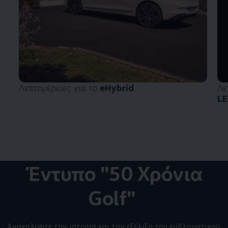
Λεπτομέρειες για το
eHybrid
Λε
LE
Έντυπο "50 Χρόνια
Golf"
Ανακαλύψτε την ιστορία και την εξέλιξη του εμβληματικού