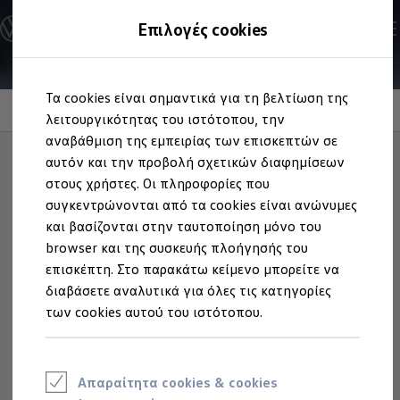
Ανακαλύψτε τα Μοντέλα
Επιλογές cookies
Διαμορφώστε το Volkswagen σας
Επαγγελματικά Οχήματα Volkswagen
Ηλεκτρικά μοντέλα
Μετάβαση
Μετάβαση
eHybrid μοντέλα
Τα cookies είναι σημαντικά για τη βελτίωση της
στο
στο
Ηλεκτρικά & eHybrid μοντέλα
App-Connect
περιεχόμενο
footer
λειτουργικότητας του ιστότοπου, την
Ηλεκτρικά μοντέλα
ID.3 Neo
αναβάθμιση της εμπειρίας των επισκεπτών σε
Νέο ID. Polo
αυτόν και την προβολή σχετικών διαφημίσεων
ID.4
στους χρήστες. Οι πληροφορίες που
ID.4 GTX
Infotainment και
ID.5
συγκεντρώνονται από τα cookies είναι ανώνυμες
ID.5 GTX
και βασίζονται στην ταυτοποίηση μόνο του
ID.7
ψυχαγωγία
για κάθε
browser και της συσκευής πλοήγησής του
ID.7 GTX
ID. Buzz
επισκέπτη. Στο παρακάτω κείμενο μπορείτε να
στιγμή.
ID. Buzz Cargo
διαβάσετε αναλυτικά για όλες τις κατηγορίες
ID. CROSS
των cookies αυτού του ιστότοπου.
eHybrid μοντέλα
Νέο Golf ehybrid
Golf GTE
Νέο Tiguan ehybrid
Νέο Tayron ehybrid
Απαραίτητα cookies & cookies
e-Tools για ηλεκτρικά αυτοκίνητα