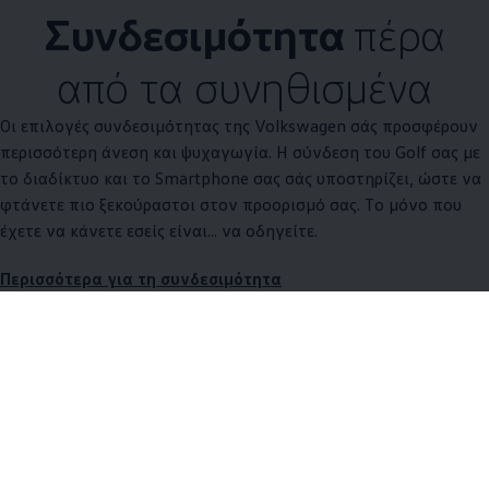
Συνδεσιμότητα
πέρα
από τα συνηθισμένα
Οι επιλογές συνδεσιμότητας της
Volkswagen
σάς προσφέρουν
περισσότερη άνεση και ψυχαγωγία. Η σύνδεση του Golf σας με
το διαδίκτυο και το Smartphone σας σάς υποστηρίζει, ώστε να
φτάνετε πιο ξεκούραστοι στον προορισμό σας. Tο μόνο που
έχετε να κάνετε εσείς είναι... να οδηγείτε.
Περισσότερα για τη συνδεσιμότητα