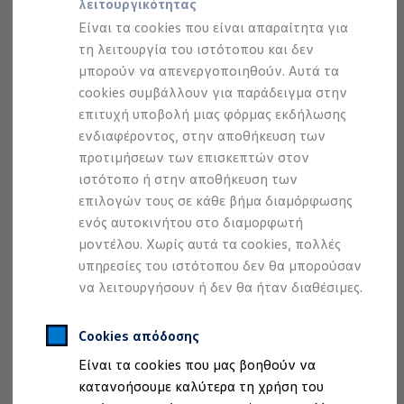
λειτουργικότητας
Προσομοιωτής αυτονομίας
Προσομοιωτής χρόνου φόρτισης
Είναι τα cookies που είναι απαραίτητα για
Προσομοιωτής κόστους φόρτισης
τη λειτουργία του ιστότοπου και δεν
ID. Ενημερώσεις λογισμικού
μπορούν να απενεργοποιηθούν. Αυτά τα
We Charge - Υπηρεσία Φόρτισης
Εύρεση δημόσιων σημείων φόρτισης
cookies συμβάλλουν για παράδειγμα στην
ID. Charger
επιτυχή υποβολή μιας φόρμας εκδήλωσης
1
Ενημέρωση ID.
ενδιαφέροντος, στην αποθήκευση των
Πλατφόρμα MEB
Μύθοι & Αλήθειες για την ηλεκτροκίνηση
προτιμήσεων των επισκεπτών στον
Για την άνετη χρήση εφαρμογών και περιεχομένων
Πού μπορώ να φορτίσω;
ιστότοπο ή στην αποθήκευση των
Πόσο μακριά μπορώ να φτάσω;
2
υπάρχει το
App-Connect
. Μουσική, ειδήσεις, χάρτες ή
επιλογών τους σε κάθε βήμα διαμόρφωσης
Πώς μπορώ να πληρώσω;
ηχητικά βιβλία μεταφέρονται στην οθόνη του συστήματος
Πώς μπορώ να φορτίσω;
ενός αυτοκινήτου στο διαμορφωτή
Η αντλία θερμότητας στα ID.
Infotainment
και έτσι ο χειρισμός τους μπορεί να γίνεται
μοντέλου. Χωρίς αυτά τα cookies, πολλές
Η λειτουργία ανάκτησης ενέργειας κατά την π
στο οπτικό πεδίο σας. Υπάρχουν δύο διεπαφές για τη
υπηρεσίες του ιστότοπου δεν θα μπορούσαν
Το σύστημα πέδησης στα ID.
σύνδεση Smartphone:
Apple CarPlay
και
Android Auto της
Διαθέσιμα νέα και μεταχειρισμένα αυτοκίνητα
να λειτουργήσουν ή δεν θα ήταν διαθέσιμες.
Διαθέσιμα νέα αυτοκίνητα
Google
. Η χρήση γίνεται ιδιαίτερα άνετη με τη
Διαθέσιμα μεταχειρισμένα αυτοκίνητα
δυνατότητα ασύρματης σύνδεσης για το προαιρετικό
Χρηματοδότηση και Leasing
Cookies απόδοσης
σύστημα πλοήγησης "Discover", καθώς και για το σύστημα
Volkswagen Easy Living
Είναι τα cookies που μας βοηθούν να
Χρηματοδότηση Auto Credit
infotainment "Ready 2 Discover".
Χρηματοδότηση Classic Credit
κατανοήσουμε καλύτερα τη χρήση του
Καινοτόμες Τεχνολογίες