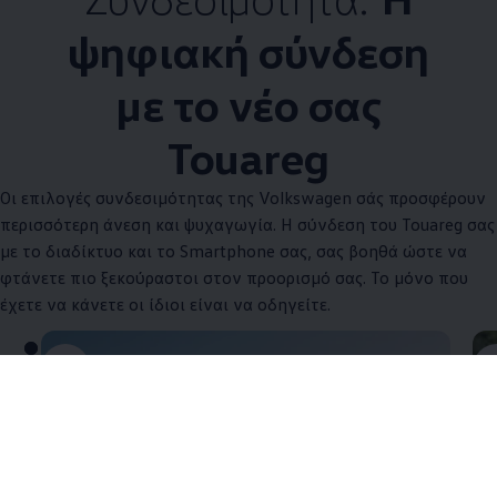
ψηφιακή σύνδεση
με το νέο σας
Touareg
Οι επιλογές συνδεσιμότητας της
Volkswagen
σάς προσφέρουν
περισσότερη άνεση και ψυχαγωγία. Η σύνδεση του Touareg σας
με το διαδίκτυο και το Smartphone σας, σας βοηθά ώστε να
φτάνετε πιο ξεκούραστοι στον προορισμό σας. Το μόνο που
έχετε να κάνετε οι ίδιοι είναι να οδηγείτε.