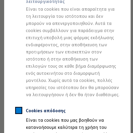
λειτουργικότητας
Προσομοιωτής αυτονομίας
Προσομοιωτής χρόνου φόρτισης
Είναι τα cookies που είναι απαραίτητα για
Προσομοιωτής κόστους φόρτισης
τη λειτουργία του ιστότοπου και δεν
ID. Ενημερώσεις λογισμικού
μπορούν να απενεργοποιηθούν. Αυτά τα
We Charge - Υπηρεσία Φόρτισης
Εύρεση δημόσιων σημείων φόρτισης
cookies συμβάλλουν για παράδειγμα στην
ID. Charger
επιτυχή υποβολή μιας φόρμας εκδήλωσης
Ενημέρωση ID.
ενδιαφέροντος, στην αποθήκευση των
Πλατφόρμα MEB
Πόρτες που ασφαλίζουν ηλεκτρικά με την προαιρετική
Μύθοι & Αλήθειες για την ηλεκτροκίνηση
προτιμήσεων των επισκεπτών στον
υποβοήθηση έλξης θυρών. Ένα
ηλεκτρικό μοτέρ τις έλκει
Πού μπορώ να φορτίσω;
ιστότοπο ή στην αποθήκευση των
και τις κλείνει απαλά και με ασφάλεια.
Ιδανικό για στενές
Πόσο μακριά μπορώ να φτάσω;
επιλογών τους σε κάθε βήμα διαμόρφωσης
Πώς μπορώ να πληρώσω;
θέσεις στάθμευσης
όπου δεν υπάρχει διαθέσιμος χώρος
Πώς μπορώ να φορτίσω;
ενός αυτοκινήτου στο διαμορφωτή
(για απόκτηση της απαιτούμενης ορμής).
Η αντλία θερμότητας στα ID.
μοντέλου. Χωρίς αυτά τα cookies, πολλές
Η λειτουργία ανάκτησης ενέργειας κατά την π
υπηρεσίες του ιστότοπου δεν θα μπορούσαν
Το σύστημα πέδησης στα ID.
Διαθέσιμα νέα και μεταχειρισμένα αυτοκίνητα
να λειτουργήσουν ή δεν θα ήταν διαθέσιμες.
Διαθέσιμα νέα αυτοκίνητα
Διαθέσιμα μεταχειρισμένα αυτοκίνητα
Νομική Σημείωση
Προστασία Δεδομένων
Imprint
Χρηματοδότηση και Leasing
Cookies απόδοσης
Πολιτική cookies
Άδειες Χρήσης Τρίτων
Volkswagen Easy Living
Πληροφορίες Ασφαλείας Προϊόντων
Είναι τα cookies που μας βοηθούν να
Χρηματοδότηση Auto Credit
Χρηματοδότηση Classic Credit
Volkswagen AG (Στοιχεία έκδοσης και νομικά κείμενα)
κατανοήσουμε καλύτερα τη χρήση του
Καινοτόμες Τεχνολογίες
Δήλωση Προσβασιμότητας