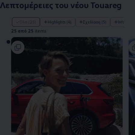
Λεπτομέρειες του νέου Touareg
25 από 25 items
Όλα (25)
Highlights (4)
Σχεδίαση (5)
Infotainm
25 από 25
items