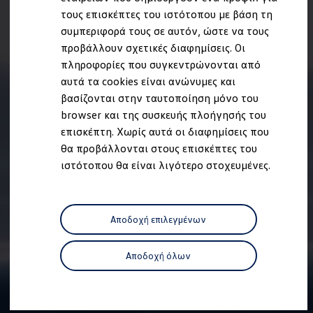
Ανακύκλωση & Επιστροφή
τους επισκέπτες του ιστότοπου με βάση τη
Ανακλήσεις ασφαλείας και Τεχνικά μέτρα
συμπεριφορά τους σε αυτόν, ώστε να τους
Προειδοποιητικές και ενδεικτικές λυχνίες
Eνημερώσεις λογισμικού
προβάλλουν σχετικές διαφημίσεις. Οι
Digital Manual - Ψηφιακό εγχειρίδιο
πληροφορίες που συγκεντρώνονται από
XTL diesel fuel
αυτά τα cookies είναι ανώνυμες και
Υπηρεσίες Volkswagen
Υπηρεσίες Volkswagen Click@Service
βασίζονται στην ταυτοποίηση μόνο του
Pick Up & Delivery
browser και της συσκευής πλοήγησής του
Φροντίδα Clean Plus
επισκέπτη. Χωρίς αυτά οι διαφημίσεις που
Επαγγελματικά Οχήματα Volkswagen
Συντήρηση & Επισκευή Επαγγελματικών Οχη
θα προβάλλονται στους επισκέπτες του
Σημαντικές πληροφορίες
ιστότοπου θα είναι λιγότερο στοχευμένες.
Εγγύηση Επαγγελματικών Volkswagen
Εγγύηση Volkswagen
Volkswagen JOY
Εξουσιοδοτημένο Δίκτυο Volkswagen
Αποδοχή επιλεγμένων
Αστυπάλαια: Κίνητρα Επιδότησης
Volkswagen Bulli - 75 Χρόνια Κληρονομιάς
Bulli magazine
Αποδοχή όλων
Stories
VW Bus History