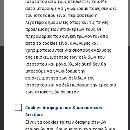
ιστότοπου από τους επισκέπτες του. Με
Ιδιοκτήτες και υπηρεσίες After Sales
Πληροφορίες για την Προσβασιμότητα
EU Data Act
αυτά μπορούμε να γνωρίζουμε ποιες σελίδες
myVolkswagen
Service και γνήσια ανταλλακτικά
Ανάκληση Ψηφιακών υπηρεσιών
του ιστότοπου είναι περισσότερο ή
Επιθεώρηση & ΚΤΕΟ
λιγότερο δημοφιλείς όπως και τις πηγές
Επισκευές & έλεγχοι
προέλευσης των επισκέψεων τους. Οι
Λιπαντικά κινητήρα και υγρά
Τροχοί και ελαστικά
πληροφορίες που συγκεντρώνονται από
Οδική Βοήθεια
αυτά τα cookies είναι ανώνυμες και
Volkswagen Service
χρησιμοποιούνται για σκοπούς ανάλυσης
Ανταλλακτικά Volkswagen
Γνήσια αξεσουάρ Volkswagen
της επισκεψιμότητας των σελίδων του
Γνήσια αξεσουάρ Volkswagen ειδικά για κάθε 
ιστότοπου και μόνο. Χωρίς αυτά δεν θα
Εσωτερική και εξωτερική προστασία
μπορούμε να γνωρίζουμε την
Λύσεις μεταφοράς και αποσκευών
Ψυχαγωγία και ηλεκτρονικές συσκευές
επισκεψιμότητα των σελίδων του
Εξατομίκευση
ιστότοπου και να βελτιώσουμε την εμπειρία
Επιτοίχιος σταθμός φόρτισης και καλώδια φό
των επισκεπτών σε αυτόν.
Συλλογές Lifestyle
Digital Extras
Υπηρεσίες για το μοντέλο σας
Cookies διαφημίσεων & κοινωνικών
Εφαρμογές Volkswagen, σύνδεση και ψηφιακό
Σύνδεση κινητού τηλεφώνου και οχήματος
δικτύων
Ενημερώσεις για λογισμικό, χάρτες και ραδι
Είναι τα cookies τρίτων διαφημιστικών
We Charge - Υπηρεσία Φόρτισης
Πληροφορίες Πελάτη
εταιρειών που δημιουργούν ένα προφίλ για