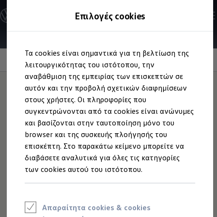
Ανακαλύψτε τα Μοντέλα
Επιλογές cookies
Διαμορφώστε το Volkswagen σας
Επαγγελματικά Οχήματα Volkswagen
Ηλεκτρικά μοντέλα
Μετάβαση
Μετάβαση
eHybrid μοντέλα
Τα cookies είναι σημαντικά για τη βελτίωση της
στο
στο
Ηλεκτρικά & eHybrid μοντέλα
Ηλεκτρική υποβοήθηση έλξης πόρτας
περιεχόμενο
footer
λειτουργικότητας του ιστότοπου, την
Ηλεκτρικά μοντέλα
ID.3 Neo
αναβάθμιση της εμπειρίας των επισκεπτών σε
Νέο ID. Polo
αυτόν και την προβολή σχετικών διαφημίσεων
ID.4
στους χρήστες. Οι πληροφορίες που
ID.4 GTX
Οι πόρτες ανοίγουν και
ID.5
συγκεντρώνονται από τα cookies είναι ανώνυμες
ID.5 GTX
και βασίζονται στην ταυτοποίηση μόνο του
ID.7
κλείνουν
ηλεκτρικά
browser και της συσκευής πλοήγησής του
ID.7 GTX
ID. Buzz
επισκέπτη. Στο παρακάτω κείμενο μπορείτε να
ID. Buzz Cargo
διαβάσετε αναλυτικά για όλες τις κατηγορίες
ID. CROSS
των cookies αυτού του ιστότοπου.
eHybrid μοντέλα
Νέο Golf ehybrid
Golf GTE
Νέο Tiguan ehybrid
Νέο Tayron ehybrid
Απαραίτητα cookies & cookies
e-Tools για ηλεκτρικά αυτοκίνητα