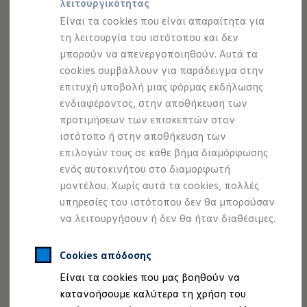
λειτουργικότητας
Προσομοιωτής αυτονομίας
Προσομοιωτής χρόνου φόρτισης
Είναι τα cookies που είναι απαραίτητα για
Προσομοιωτής κόστους φόρτισης
τη λειτουργία του ιστότοπου και δεν
ID. Ενημερώσεις λογισμικού
μπορούν να απενεργοποιηθούν. Αυτά τα
We Charge - Υπηρεσία Φόρτισης
Εύρεση δημόσιων σημείων φόρτισης
cookies συμβάλλουν για παράδειγμα στην
ID. Charger
επιτυχή υποβολή μιας φόρμας εκδήλωσης
Ενημέρωση ID.
ενδιαφέροντος, στην αποθήκευση των
Πλατφόρμα MEB
Μύθοι & Αλήθειες για την ηλεκτροκίνηση
προτιμήσεων των επισκεπτών στον
Πού μπορώ να φορτίσω;
ιστότοπο ή στην αποθήκευση των
Πόσο μακριά μπορώ να φτάσω;
επιλογών τους σε κάθε βήμα διαμόρφωσης
Πώς μπορώ να πληρώσω;
Πώς μπορώ να φορτίσω;
ενός αυτοκινήτου στο διαμορφωτή
Η αντλία θερμότητας στα ID.
μοντέλου. Χωρίς αυτά τα cookies, πολλές
Η λειτουργία ανάκτησης ενέργειας κατά την π
υπηρεσίες του ιστότοπου δεν θα μπορούσαν
Το σύστημα πέδησης στα ID.
Διαθέσιμα νέα και μεταχειρισμένα αυτοκίνητα
να λειτουργήσουν ή δεν θα ήταν διαθέσιμες.
Διαθέσιμα νέα αυτοκίνητα
Διαθέσιμα μεταχειρισμένα αυτοκίνητα
Χρηματοδότηση και Leasing
Cookies απόδοσης
Volkswagen Easy Living
Είναι τα cookies που μας βοηθούν να
Χρηματοδότηση Auto Credit
Χρηματοδότηση Classic Credit
κατανοήσουμε καλύτερα τη χρήση του
Καινοτόμες Τεχνολογίες