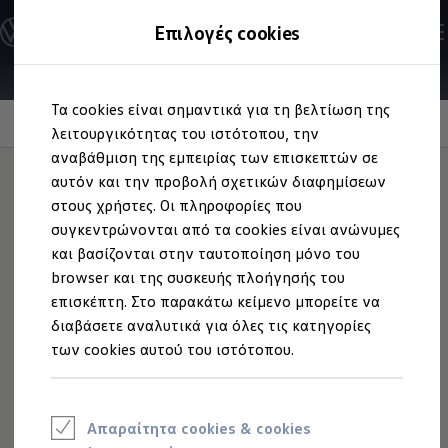
Ανακαλύψτε τα Μοντέλα
Επιλογές cookies
Διαμορφώστε το Volkswagen σας
Επαγγελματικά Οχήματα Volkswagen
Ηλεκτρικά μοντέλα
Μετάβαση
Μετάβαση
eHybrid μοντέλα
Τα cookies είναι σημαντικά για τη βελτίωση της
στο
στο
Ηλεκτρικά & eHybrid μοντέλα
Εξωτερικό
περιεχόμενο
footer
λειτουργικότητας του ιστότοπου, την
Ηλεκτρικά μοντέλα
ID.3 Neo
αναβάθμιση της εμπειρίας των επισκεπτών σε
Νέο ID. Polo
αυτόν και την προβολή σχετικών διαφημίσεων
ID.4
στους χρήστες. Οι πληροφορίες που
ID.4 GTX
Εμφάνιση γεμάτη
ID.5
συγκεντρώνονται από τα cookies είναι ανώνυμες
ID.5 GTX
και βασίζονται στην ταυτοποίηση μόνο του
ID.7
αυτοπεποίθηση
browser και της συσκευής πλοήγησής του
ID.7 GTX
ID. Buzz
επισκέπτη. Στο παρακάτω κείμενο μπορείτε να
ID. Buzz Cargo
διαβάσετε αναλυτικά για όλες τις κατηγορίες
ID. CROSS
των cookies αυτού του ιστότοπου.
eHybrid μοντέλα
Νέο Golf ehybrid
Golf GTE
Νέο Tiguan ehybrid
Νέο Tayron ehybrid
Απαραίτητα cookies & cookies
e-Tools για ηλεκτρικά αυτοκίνητα