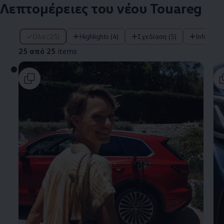
Λεπτομέρειες του νέου Touareg
25 από 25 items
Όλα (25)
Highlights (4)
Σχεδίαση (5)
Infotainm
25 από 25
items