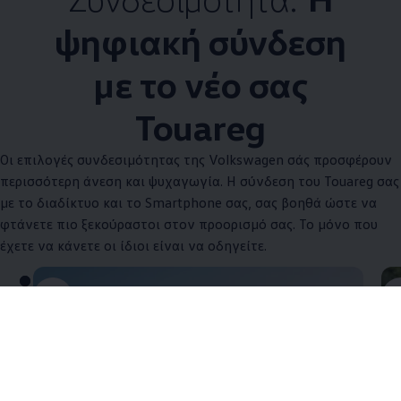
ψηφιακή σύνδεση
με το νέο σας
Touareg
Οι επιλογές συνδεσιμότητας της
Volkswagen
σάς προσφέρουν
περισσότερη άνεση και ψυχαγωγία. Η σύνδεση του Touareg σας
με το διαδίκτυο και το Smartphone σας, σας βοηθά ώστε να
φτάνετε πιο ξεκούραστοι στον προορισμό σας. Το μόνο που
έχετε να κάνετε οι ίδιοι είναι να οδηγείτε.