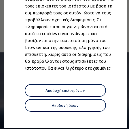
Ανακύκλωση & Επιστροφή
τους επισκέπτες του ιστότοπου με βάση τη
Δήλωση Προσβασιμότητας
Ανακλήσεις ασφαλείας και Τεχνικά μέτρα
συμπεριφορά τους σε αυτόν, ώστε να τους
Πληροφορίες για την Προσβασιμότητα
EU Data Act
Προειδοποιητικές και ενδεικτικές λυχνίες
Eνημερώσεις λογισμικού
προβάλλουν σχετικές διαφημίσεις. Οι
Ανάκληση Ψηφιακών υπηρεσιών
Digital Manual - Ψηφιακό εγχειρίδιο
πληροφορίες που συγκεντρώνονται από
XTL diesel fuel
αυτά τα cookies είναι ανώνυμες και
Υπηρεσίες Volkswagen
Υπηρεσίες Volkswagen Click@Service
βασίζονται στην ταυτοποίηση μόνο του
Pick Up & Delivery
browser και της συσκευής πλοήγησής του
Φροντίδα Clean Plus
επισκέπτη. Χωρίς αυτά οι διαφημίσεις που
Επαγγελματικά Οχήματα Volkswagen
Συντήρηση & Επισκευή Επαγγελματικών Οχη
θα προβάλλονται στους επισκέπτες του
Σημαντικές πληροφορίες
ιστότοπου θα είναι λιγότερο στοχευμένες.
Εγγύηση Επαγγελματικών Volkswagen
Εγγύηση Volkswagen
Volkswagen JOY
Εξουσιοδοτημένο Δίκτυο Volkswagen
Αποδοχή επιλεγμένων
Αστυπάλαια: Κίνητρα Επιδότησης
Volkswagen Bulli - 75 Χρόνια Κληρονομιάς
Bulli magazine
Αποδοχή όλων
Stories
VW Bus History