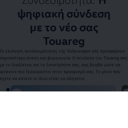
ψηφιακή σύνδεση
με το νέο σας
Touareg
Οι επιλογές συνδεσιμότητας της
Volkswagen
σάς προσφέρουν
περισσότερη άνεση και ψυχαγωγία. Η σύνδεση του Touareg σας
με το διαδίκτυο και το Smartphone σας, σας βοηθά ώστε να
φτάνετε πιο ξεκούραστοι στον προορισμό σας. Το μόνο που
έχετε να κάνετε οι ίδιοι είναι να οδηγείτε.