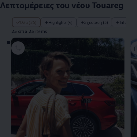
Λεπτομέρειες του νέου Touareg
25 από 25 items
Όλα (25)
Highlights (4)
Σχεδίαση (5)
Infotainm
25 από 25
items