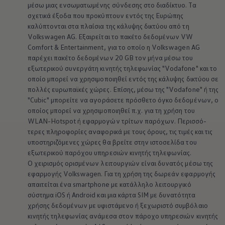
μέσω μιας ενσωματωμένης σύνδεσης στο διαδίκτυο. Τα
σχετικά έξοδα που προκύπτουν εντός της Ευρώπης
καλύπτονται στα πλαίσια της κάλυψης δικτύου από τη
Volkswagen
AG. Εξαιρείται το πακέτο δεδομένων VW
Comfort & Entertainment, για το οποίο η
Volkswagen
AG
παρέχει πακέτο δεδομένων 20 GB τον μήνα μέσω του
εξωτερικού συνεργάτη κινητής τηλεφωνίας "Vodafone" και το
οποίο μπορεί να χρησιμοποιηθεί εντός της κάλυψης δικτύου σε
πολλές ευρωπαϊκές χώρες. Επίσης, μέσω της "Vodafone" ή της
"Cubic" μπορείτε να αγοράσετε πρόσθετο όγκο δεδομένων, ο
οποίος μπορεί να χρησιμοποιηθεί π.χ. για τη χρήση του
WLAN-Hotspot ή εφαρμογών τρίτων παρόχων.
Περισσό­
τερες
πληροφορίες αναφορικά με τους όρους, τις τιμές και τις
υποστηριζόμενες χώρες θα βρείτε στην ιστοσελίδα του
εξωτερικού παρόχου υπηρεσιών κινητής τηλεφωνίας.
Ο χειρισμός ορισμένων λειτουργιών είναι δυνατός μέσω της
εφαρμογής
Volkswagen
. Για τη χρήση της δωρεάν εφαρμογής
απαιτείται ένα smartphone με κατάλληλο λειτουργικό
σύστημα iOS ή Android και μια κάρτα SIM με δυνατότητα
χρήσης δεδομένων με υφιστάμενο ή ξεχωριστό συμβόλαιο
κινητής τηλεφωνίας ανάμεσα στον πάροχο υπηρεσιών κινητής