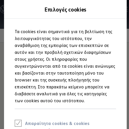
Ανακαλύψτε τα Μοντέλα
Επιλογές cookies
Διαμορφώστε το Volkswagen σας
Επαγγελματικά Οχήματα Volkswagen
Ηλεκτρικά μοντέλα
Μετάβαση
Μετάβαση
eHybrid μοντέλα
Τα cookies είναι σημαντικά για τη βελτίωση της
στο
στο
Ηλεκτρικά & eHybrid μοντέλα
VW Connect Plus
περιεχόμενο
footer
λειτουργικότητας του ιστότοπου, την
Ηλεκτρικά μοντέλα
ID.3 Neo
αναβάθμιση της εμπειρίας των επισκεπτών σε
Νέο ID. Polo
αυτόν και την προβολή σχετικών διαφημίσεων
ID.4
στους χρήστες. Οι πληροφορίες που
ID.4 GTX
Ανακαλύψτε
ID.5
συγκεντρώνονται από τα cookies είναι ανώνυμες
ID.5 GTX
και βασίζονται στην ταυτοποίηση μόνο του
ID.7
καινούργια πράγματα
,
browser και της συσκευής πλοήγησής του
ID.7 GTX
ID. Buzz
επισκέπτη. Στο παρακάτω κείμενο μπορείτε να
είτε στον δρόμο είτε
ID. Buzz Cargo
διαβάσετε αναλυτικά για όλες τις κατηγορίες
ID. CROSS
των cookies αυτού του ιστότοπου.
eHybrid μοντέλα
ψηφιακά
Νέο Golf ehybrid
Golf GTE
Νέο Tiguan ehybrid
Νέο Tayron ehybrid
Απαραίτητα cookies & cookies
e-Tools για ηλεκτρικά αυτοκίνητα