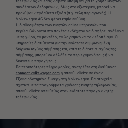
τηλεφωνίας και εσάς. Λάβετε υπόψη ότι για τη χρήση κινητών
συνδέσεων δεδομένων, ιδίως στο εξωτερικό, μπορεί να
προκύψουν πρόσθετα έξοδα (π.χ. τέλη περιαγωγής). Η
Volkswagen
AG δεν φέρει καμία ευθύνη.
Η διαθεσιμότητα των κινητών online υπηρεσιών που
περιλαμβάνονται στα πακέτα ενδέχεται να διαφέρει ανάλογα
με τη χώρα, το μοντέλο, το λογισμικό και τον εξοπλισμό. Οι
υπηρεσίες διατίθενται για την εκάστοτε συμφωνημένη
διάρκεια ισχύος σύμβασης και, κατά τη διάρκεια ισχύος της
σύμβασης, μπορεί να αλλάξει το περιεχόμενό τους ή να
διακοπεί η παροχή τους.
Για περισσότερες πληροφορίες, ανατρέξτε στη διεύθυνση
connect
.
volkswagen
.com
ή απευθυνθείτε σε έναν
Εξουσιοδοτημένο Συνεργάτη
Volkswagen
. Για στοιχεία
σχετικά με τα προγράμματα χρέωσης κινητής τηλεφωνίας,
απευθυνθείτε απευθείας στον εκάστοτε πάροχο κινητής
τηλεφωνίας.