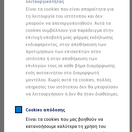
λειτουργικότητας
Προσομοιωτής αυτονομίας
Προσομοιωτής χρόνου φόρτισης
Είναι τα cookies που είναι απαραίτητα για
Προσομοιωτής κόστους φόρτισης
τη λειτουργία του ιστότοπου και δεν
ID. Ενημερώσεις λογισμικού
μπορούν να απενεργοποιηθούν. Αυτά τα
We Charge - Υπηρεσία Φόρτισης
Εύρεση δημόσιων σημείων φόρτισης
cookies συμβάλλουν για παράδειγμα στην
ID. Charger
επιτυχή υποβολή μιας φόρμας εκδήλωσης
Ενημέρωση ID.
ενδιαφέροντος, στην αποθήκευση των
Πλατφόρμα MEB
Μύθοι & Αλήθειες για την ηλεκτροκίνηση
προτιμήσεων των επισκεπτών στον
Πού μπορώ να φορτίσω;
ιστότοπο ή στην αποθήκευση των
Πόσο μακριά μπορώ να φτάσω;
επιλογών τους σε κάθε βήμα διαμόρφωσης
Πώς μπορώ να πληρώσω;
Όλος ο κόσμος των ψηφιακών υπηρεσιών της
Volkswagen
Πώς μπορώ να φορτίσω;
ενός αυτοκινήτου στο διαμορφωτή
ανεβάζει τη συνδεσιμότητα στο Touareg σας σε υψηλότερο
Η αντλία θερμότητας στα ID.
μοντέλου. Χωρίς αυτά τα cookies, πολλές
Η λειτουργία ανάκτησης ενέργειας κατά την π
1
επίπεδο. Κατόπιν παραγγελίας, το VW Connect Plus
υπηρεσίες του ιστότοπου δεν θα μπορούσαν
Το σύστημα πέδησης στα ID.
προσφέρει επιπλέον έξυπνες τεχνολογίες.
Διαθέσιμα νέα και μεταχειρισμένα αυτοκίνητα
να λειτουργήσουν ή δεν θα ήταν διαθέσιμες.
Διαθέσιμα νέα αυτοκίνητα
Διαθέσιμα μεταχειρισμένα αυτοκίνητα
Εδώ ανήκει και η
έξυπνη πλοήγηση
, μέσω της οποίας
Χρηματοδότηση και Leasing
Cookies απόδοσης
λαμβάνετε σε σχεδόν πραγματικό χρόνο τρέχουσες
Volkswagen Easy Living
πληροφορίες
κυκλοφορίας
για αλλαγές διαδρομής ή
Είναι τα cookies που μας βοηθούν να
Χρηματοδότηση Auto Credit
Χρηματοδότηση Classic Credit
προειδοποιήσεις για παρακώλυση της
κυκλοφορίας
. Με
κατανοήσουμε καλύτερα τη χρήση του
Καινοτόμες Τεχνολογίες