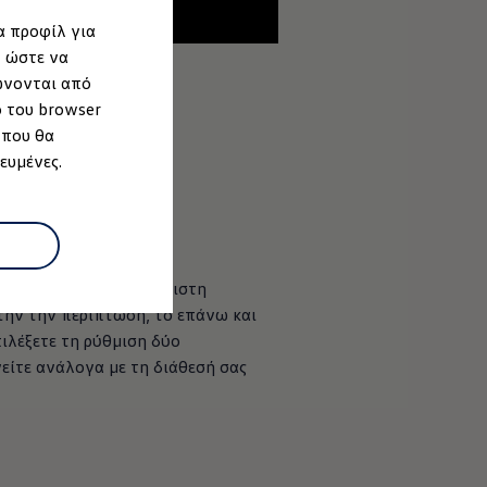
--:--
α προφίλ για
Remaining time, --:--
, ώστε να
ώνονται από
ο του browser
 που θα
ευμένες.
 χαρίζοντας μια ευχάριστη
υτήν την περίπτωση, το επάνω και
ιλέξετε τη ρύθμιση δύο
γείτε ανάλογα με τη διάθεσή σας