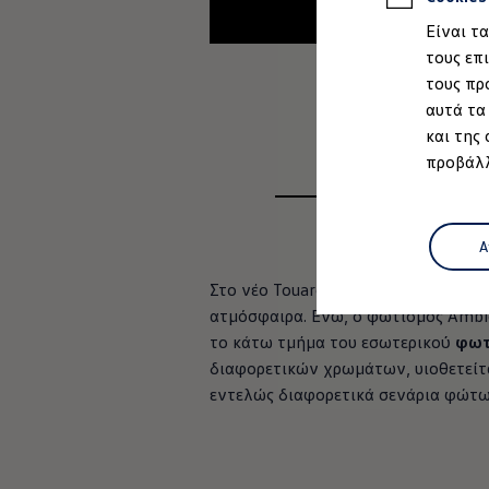
Ιδιοκτήτες και υπηρεσίες After Sales
Είναι τ
myVolkswagen
Service και γνήσια ανταλλακτικά
τους επ
Επιθεώρηση & ΚΤΕΟ
τους πρ
Επισκευές & έλεγχοι
αυτά τα
Λιπαντικά κινητήρα και υγρά
Τροχοί και ελαστικά
και της
Οδική Βοήθεια
προβάλλ
Volkswagen Service
Ανταλλακτικά Volkswagen
, 1 από 2
, 2 απ
Γνήσια αξεσουάρ Volkswagen
Γνήσια αξεσουάρ Volkswagen ειδικά για κάθε 
Εσωτερική και εξωτερική προστασία
Α
Λύσεις μεταφοράς και αποσκευών
Ψυχαγωγία και ηλεκτρονικές συσκευές
Στο νέο Touareg ο
εσωτερικός φωτ
Εξατομίκευση
ατμόσφαι­ρα
. Ενώ, ο φωτισμός Ambi
Επιτοίχιος σταθμός φόρτισης και καλώδια φό
το κάτω τμήμα του εσωτερικού
φωτ
Συλλογές Lifestyle
Digital Extras
διαφορετικών χρωμάτων, υιοθετείται
Υπηρεσίες για το μοντέλο σας
εντελώς διαφορετικά σενάρια φώτω
Εφαρμογές Volkswagen, σύνδεση και ψηφιακό
Σύνδεση κινητού τηλεφώνου και οχήματος
Ενημερώσεις για λογισμικό, χάρτες και ραδι
We Charge - Υπηρεσία Φόρτισης
Πληροφορίες Πελάτη