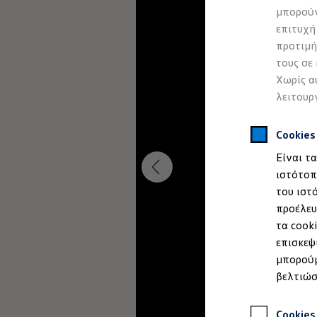
Προσομοιωτής αυτονομίας
μπορούν
Προσομοιωτής χρόνου φόρτισης
επιτυχή
Προσομοιωτής κόστους φόρτισης
ID. Ενημερώσεις λογισμικού
προτιμή
We Charge - Υπηρεσία Φόρτισης
τους σε
Εύρεση δημόσιων σημείων φόρτισης
Χωρίς α
ID. Charger
Ενημέρωση ID.
λειτουρ
Πλατφόρμα MEB
Μύθοι & Αλήθειες για την ηλεκτροκίνηση
Πού μπορώ να φορτίσω;
Cookie
Πόσο μακριά μπορώ να φτάσω;
Είναι τ
Πώς μπορώ να πληρώσω;
Πώς μπορώ να φορτίσω;
ιστότοπ
Η αντλία θερμότητας στα ID.
του ιστ
Η λειτουργία ανάκτησης ενέργειας κατά την π
προέλευ
Το σύστημα πέδησης στα ID.
Διαθέσιμα νέα και μεταχειρισμένα αυτοκίνητα
τα cook
Διαθέσιμα νέα αυτοκίνητα
επισκεψ
Διαθέσιμα μεταχειρισμένα αυτοκίνητα
μπορούμ
Χρηματοδότηση και Leasing
Volkswagen Easy Living
βελτιώσ
Χρηματοδότηση Auto Credit
Χρηματοδότηση Classic Credit
Καινοτόμες Τεχνολογίες
Cookies