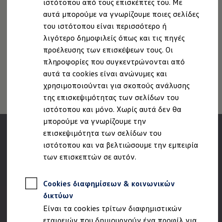
ιστότοπου από τους επισκέπτες του. Με
Ιδιοκτήτες και υπηρεσίες After Sales
Πληροφορίες Ασφαλείας Προϊόντων
αυτά μπορούμε να γνωρίζουμε ποιες σελίδες
myVolkswagen
Service και γνήσια ανταλλακτικά
Volkswagen AG (Στοιχεία έκδοσης και νομικά κείμενα)
του ιστότοπου είναι περισσότερο ή
Επιθεώρηση & ΚΤΕΟ
Δήλωση Προσβασιμότητας
λιγότερο δημοφιλείς όπως και τις πηγές
Επισκευές & έλεγχοι
Πληροφορίες για την Προσβασιμότητα
EU Data Act
προέλευσης των επισκέψεων τους. Οι
Λιπαντικά κινητήρα και υγρά
Τροχοί και ελαστικά
Ανάκληση Ψηφιακών υπηρεσιών
πληροφορίες που συγκεντρώνονται από
Οδική Βοήθεια
αυτά τα cookies είναι ανώνυμες και
Volkswagen Service
χρησιμοποιούνται για σκοπούς ανάλυσης
Ανταλλακτικά Volkswagen
Γνήσια αξεσουάρ Volkswagen
της επισκεψιμότητας των σελίδων του
Γνήσια αξεσουάρ Volkswagen ειδικά για κάθε 
ιστότοπου και μόνο. Χωρίς αυτά δεν θα
Εσωτερική και εξωτερική προστασία
μπορούμε να γνωρίζουμε την
Λύσεις μεταφοράς και αποσκευών
Ψυχαγωγία και ηλεκτρονικές συσκευές
επισκεψιμότητα των σελίδων του
Εξατομίκευση
ιστότοπου και να βελτιώσουμε την εμπειρία
Επιτοίχιος σταθμός φόρτισης και καλώδια φό
των επισκεπτών σε αυτόν.
Συλλογές Lifestyle
Digital Extras
Υπηρεσίες για το μοντέλο σας
Cookies διαφημίσεων & κοινωνικών
Εφαρμογές Volkswagen, σύνδεση και ψηφιακό
Σύνδεση κινητού τηλεφώνου και οχήματος
δικτύων
Ενημερώσεις για λογισμικό, χάρτες και ραδι
Είναι τα cookies τρίτων διαφημιστικών
We Charge - Υπηρεσία Φόρτισης
Πληροφορίες Πελάτη
εταιρειών που δημιουργούν ένα προφίλ για