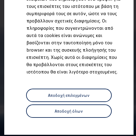
Ανακύκλωση & Επιστροφή
τους επισκέπτες του ιστότοπου με βάση τη
Ανακλήσεις ασφαλείας και Τεχνικά μέτρα
συμπεριφορά τους σε αυτόν, ώστε να τους
Προειδοποιητικές και ενδεικτικές λυχνίες
Eνημερώσεις λογισμικού
προβάλλουν σχετικές διαφημίσεις. Οι
Digital Manual - Ψηφιακό εγχειρίδιο
πληροφορίες που συγκεντρώνονται από
XTL diesel fuel
αυτά τα cookies είναι ανώνυμες και
Υπηρεσίες Volkswagen
Υπηρεσίες Volkswagen Click@Service
βασίζονται στην ταυτοποίηση μόνο του
Pick Up & Delivery
browser και της συσκευής πλοήγησής του
Φροντίδα Clean Plus
επισκέπτη. Χωρίς αυτά οι διαφημίσεις που
Επαγγελματικά Οχήματα Volkswagen
Συντήρηση & Επισκευή Επαγγελματικών Οχη
θα προβάλλονται στους επισκέπτες του
Σημαντικές πληροφορίες
ιστότοπου θα είναι λιγότερο στοχευμένες.
Εγγύηση Επαγγελματικών Volkswagen
Εγγύηση Volkswagen
Volkswagen JOY
Εξουσιοδοτημένο Δίκτυο Volkswagen
Αποδοχή επιλεγμένων
Αστυπάλαια: Κίνητρα Επιδότησης
Volkswagen Bulli - 75 Χρόνια Κληρονομιάς
Bulli magazine
Αποδοχή όλων
Stories
VW Bus History