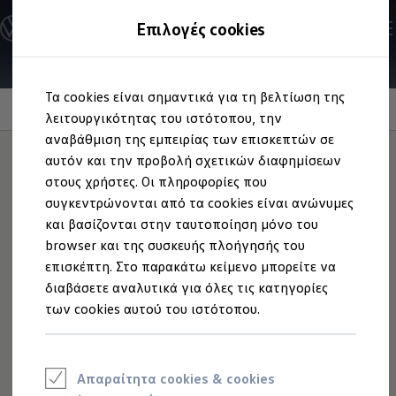
Ανακαλύψτε τα Μοντέλα
Επιλογές cookies
Διαμορφώστε το Volkswagen σας
Επαγγελματικά Οχήματα Volkswagen
Ηλεκτρικά μοντέλα
Μετάβαση
Μετάβαση
eHybrid μοντέλα
Τα cookies είναι σημαντικά για τη βελτίωση της
στο
στο
Ηλεκτρικά & eHybrid μοντέλα
Keyless Access
περιεχόμενο
footer
λειτουργικότητας του ιστότοπου, την
Ηλεκτρικά μοντέλα
ID.3 Neo
αναβάθμιση της εμπειρίας των επισκεπτών σε
Νέο ID. Polo
αυτόν και την προβολή σχετικών διαφημίσεων
ID.4
στους χρήστες. Οι πληροφορίες που
ID.4 GTX
Εύκολο άνοιγμα,
ID.5
συγκεντρώνονται από τα cookies είναι ανώνυμες
ID.5 GTX
και βασίζονται στην ταυτοποίηση μόνο του
ID.7
ασφαλές κλείσιμο
browser και της συσκευής πλοήγησής του
ID.7 GTX
ID. Buzz
επισκέπτη. Στο παρακάτω κείμενο μπορείτε να
ID. Buzz Cargo
διαβάσετε αναλυτικά για όλες τις κατηγορίες
ID. CROSS
των cookies αυτού του ιστότοπου.
eHybrid μοντέλα
Νέο Golf ehybrid
Golf GTE
Νέο Tiguan ehybrid
Νέο Tayron ehybrid
Απαραίτητα cookies & cookies
e-Tools για ηλεκτρικά αυτοκίνητα