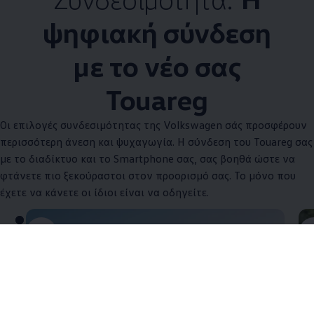
ψηφιακή σύνδεση
με το νέο σας
Touareg
Οι επιλογές συνδεσιμότητας της
Volkswagen
σάς προσφέρουν
περισσότερη άνεση και ψυχαγωγία. Η σύνδεση του Touareg σας
με το διαδίκτυο και το Smartphone σας, σας βοηθά ώστε να
φτάνετε πιο ξεκούραστοι στον προορισμό σας. Το μόνο που
έχετε να κάνετε οι ίδιοι είναι να οδηγείτε.