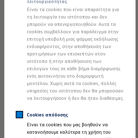
λειτουργικότητας
Προσομοιωτής αυτονομίας
Προσομοιωτής χρόνου φόρτισης
Είναι τα cookies που είναι απαραίτητα για
Προσομοιωτής κόστους φόρτισης
τη λειτουργία του ιστότοπου και δεν
ID. Ενημερώσεις λογισμικού
μπορούν να απενεργοποιηθούν. Αυτά τα
We Charge - Υπηρεσία Φόρτισης
Εύρεση δημόσιων σημείων φόρτισης
cookies συμβάλλουν για παράδειγμα στην
ID. Charger
επιτυχή υποβολή μιας φόρμας εκδήλωσης
Ενημέρωση ID.
ενδιαφέροντος, στην αποθήκευση των
Πλατφόρμα MEB
Το πακέτο άνεσης "Keyless Access", που περιλαμβάνεται
Μύθοι & Αλήθειες για την ηλεκτροκίνηση
προτιμήσεων των επισκεπτών στον
στον βασικό εξοπλισμό, σας βοηθά όταν κρατάτε
Πού μπορώ να φορτίσω;
ιστότοπο ή στην αποθήκευση των
πράγματα στα χέρια σας, καθώς επιτρέπει
το ανέπαφο
Πόσο μακριά μπορώ να φτάσω;
επιλογών τους σε κάθε βήμα διαμόρφωσης
Πώς μπορώ να πληρώσω;
άνοιγμα και κλείσιμο του πίσω καπό.
Μία κίνηση του
Πώς μπορώ να φορτίσω;
ενός αυτοκινήτου στο διαμορφωτή
ποδιού κάτω από το πίσω μέρος του νέου Touareg αρκεί
Η αντλία θερμότητας στα ID.
μοντέλου. Χωρίς αυτά τα cookies, πολλές
για να ενεργοποιήσει τον αισθητήρα και το καπό ανοίγει
Η λειτουργία ανάκτησης ενέργειας κατά την π
υπηρεσίες του ιστότοπου δεν θα μπορούσαν
Το σύστημα πέδησης στα ID.
μόνο του. Επιπλέον, το πίσω καπό κλείνει και ηλεκτρικά,
Διαθέσιμα νέα και μεταχειρισμένα αυτοκίνητα
να λειτουργήσουν ή δεν θα ήταν διαθέσιμες.
με το πάτημα ενός κουμπιού.
Διαθέσιμα νέα αυτοκίνητα
Διαθέσιμα μεταχειρισμένα αυτοκίνητα
Χρηματοδότηση και Leasing
Cookies απόδοσης
Volkswagen Easy Living
Είναι τα cookies που μας βοηθούν να
Χρηματοδότηση Auto Credit
Χρηματοδότηση Classic Credit
Νομική Σημείωση
Προστασία Δεδομένων
Imprint
κατανοήσουμε καλύτερα τη χρήση του
Καινοτόμες Τεχνολογίες
Πολιτική cookies
Άδειες Χρήσης Τρίτων