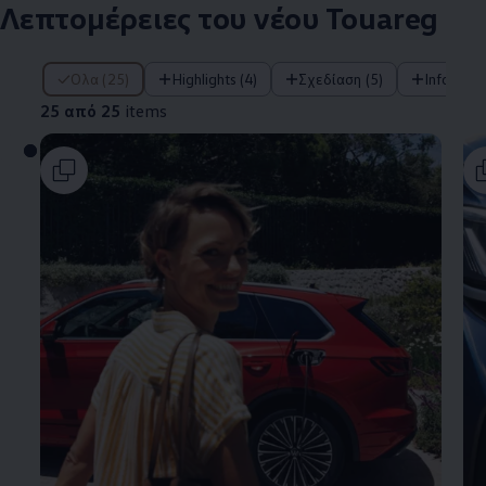
Λεπτομέρειες του νέου Touareg
25 από 25 items
Όλα (25)
Highlights (4)
Σχεδίαση (5)
Infotainm
25 από 25
items