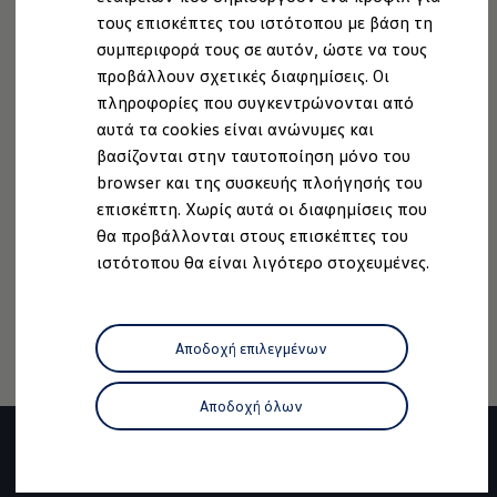
Ανακύκλωση & Επιστροφή
τους επισκέπτες του ιστότοπου με βάση τη
Ανακλήσεις ασφαλείας και Τεχνικά μέτρα
συμπεριφορά τους σε αυτόν, ώστε να τους
Προειδοποιητικές και ενδεικτικές λυχνίες
Eνημερώσεις λογισμικού
προβάλλουν σχετικές διαφημίσεις. Οι
Digital Manual - Ψηφιακό εγχειρίδιο
πληροφορίες που συγκεντρώνονται από
XTL diesel fuel
Νομική Σημείωση
Προστασία Δεδομένων
Imprint
αυτά τα cookies είναι ανώνυμες και
Υπηρεσίες Volkswagen
Πολιτική cookies
Άδειες Χρήσης Τρίτων
Υπηρεσίες Volkswagen Click@Service
βασίζονται στην ταυτοποίηση μόνο του
Pick Up & Delivery
Πληροφορίες Ασφαλείας Προϊόντων
browser και της συσκευής πλοήγησής του
Φροντίδα Clean Plus
Volkswagen AG (Στοιχεία έκδοσης και νομικά κείμενα)
επισκέπτη. Χωρίς αυτά οι διαφημίσεις που
Επαγγελματικά Οχήματα Volkswagen
Δήλωση Προσβασιμότητας
Συντήρηση & Επισκευή Επαγγελματικών Οχη
θα προβάλλονται στους επισκέπτες του
Σημαντικές πληροφορίες
Πληροφορίες για την Προσβασιμότητα
EU Data Act
ιστότοπου θα είναι λιγότερο στοχευμένες.
Εγγύηση Επαγγελματικών Volkswagen
Ανάκληση Ψηφιακών υπηρεσιών
Εγγύηση Volkswagen
Volkswagen JOY
Εξουσιοδοτημένο Δίκτυο Volkswagen
Αποδοχή επιλεγμένων
Αστυπάλαια: Κίνητρα Επιδότησης
Volkswagen Bulli - 75 Χρόνια Κληρονομιάς
Bulli magazine
Αποδοχή όλων
Stories
VW Bus History