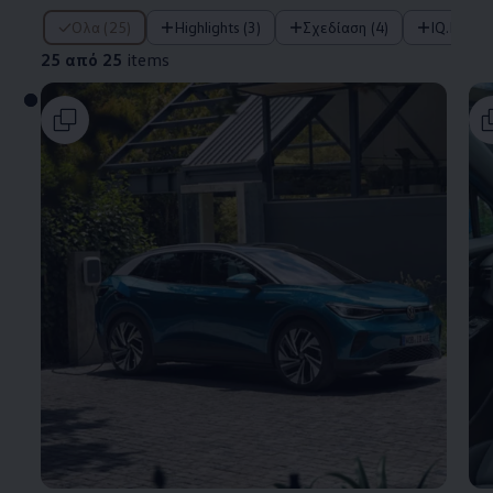
25 από 25 items
Όλα (25)
Highlights (3)
Σχεδίαση (4)
IQ.DRIV
25 από 25
items