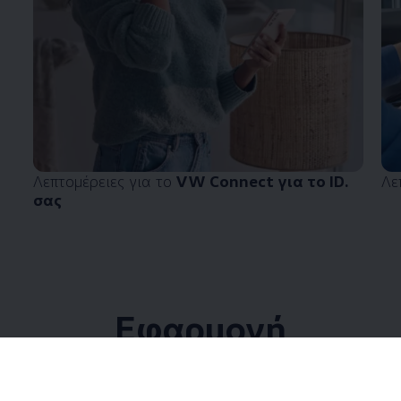
Λεπτομέρειες για το
VW Connect για το ID.
Λε
σας
Εφαρμογή
Volkswagen