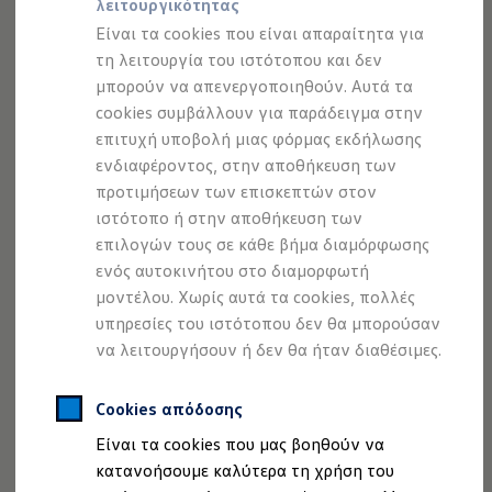
λειτουργικότητας
Προσομοιωτής αυτονομίας
Προσομοιωτής χρόνου φόρτισης
Είναι τα cookies που είναι απαραίτητα για
Προσομοιωτής κόστους φόρτισης
τη λειτουργία του ιστότοπου και δεν
ID. Ενημερώσεις λογισμικού
μπορούν να απενεργοποιηθούν. Αυτά τα
We Charge - Υπηρεσία Φόρτισης
Εύρεση δημόσιων σημείων φόρτισης
cookies συμβάλλουν για παράδειγμα στην
ID. Charger
επιτυχή υποβολή μιας φόρμας εκδήλωσης
Ενημέρωση ID.
ενδιαφέροντος, στην αποθήκευση των
Πλατφόρμα MEB
Μύθοι & Αλήθειες για την ηλεκτροκίνηση
προτιμήσεων των επισκεπτών στον
Πού μπορώ να φορτίσω;
ιστότοπο ή στην αποθήκευση των
Πόσο μακριά μπορώ να φτάσω;
επιλογών τους σε κάθε βήμα διαμόρφωσης
Πώς μπορώ να πληρώσω;
Πώς μπορώ να φορτίσω;
ενός αυτοκινήτου στο διαμορφωτή
Η αντλία θερμότητας στα ID.
μοντέλου. Χωρίς αυτά τα cookies, πολλές
Η λειτουργία ανάκτησης ενέργειας κατά την π
υπηρεσίες του ιστότοπου δεν θα μπορούσαν
Το σύστημα πέδησης στα ID.
Διαθέσιμα νέα και μεταχειρισμένα αυτοκίνητα
να λειτουργήσουν ή δεν θα ήταν διαθέσιμες.
Διαθέσιμα νέα αυτοκίνητα
Διαθέσιμα μεταχειρισμένα αυτοκίνητα
Χρηματοδότηση και Leasing
Cookies απόδοσης
Volkswagen Easy Living
Είναι τα cookies που μας βοηθούν να
Χρηματοδότηση Auto Credit
Χρηματοδότηση Classic Credit
κατανοήσουμε καλύτερα τη χρήση του
Καινοτόμες Τεχνολογίες