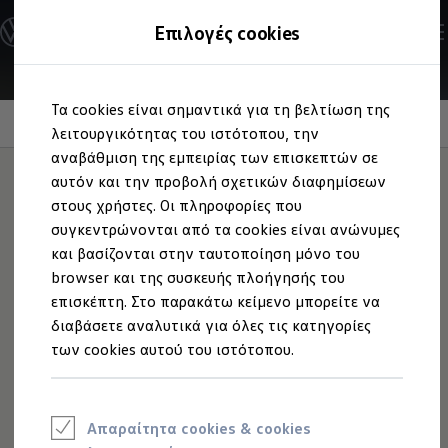
Ανακαλύψτε τα Μοντέλα
Επιλογές cookies
Διαμορφώστε το Volkswagen σας
Επαγγελματικά Οχήματα Volkswagen
Ηλεκτρικά μοντέλα
Μετάβαση
Μετάβαση
eHybrid μοντέλα
Τα cookies είναι σημαντικά για τη βελτίωση της
στο
στο
Ηλεκτρικά & eHybrid μοντέλα
IQ. LIGHT
περιεχόμενο
footer
λειτουργικότητας του ιστότοπου, την
Ηλεκτρικά μοντέλα
ID.3 Neo
αναβάθμιση της εμπειρίας των επισκεπτών σε
Νέο ID. Polo
αυτόν και την προβολή σχετικών διαφημίσεων
ID.4
στους χρήστες. Οι πληροφορίες που
ID.4 GTX
Φωτίζει,
εκεί που
ID.5
συγκεντρώνονται από τα cookies είναι ανώνυμες
ID.5 GTX
και βασίζονται στην ταυτοποίηση μόνο του
ID.7
πραγματικά χρειάζεται
browser και της συσκευής πλοήγησής του
ID.7 GTX
ID. Buzz
επισκέπτη. Στο παρακάτω κείμενο μπορείτε να
ID. Buzz Cargo
διαβάσετε αναλυτικά για όλες τις κατηγορίες
ID. CROSS
των cookies αυτού του ιστότοπου.
eHybrid μοντέλα
Νέο Golf ehybrid
Golf GTE
Νέο Tiguan ehybrid
Νέο Tayron ehybrid
Απαραίτητα cookies & cookies
e-Tools για ηλεκτρικά αυτοκίνητα