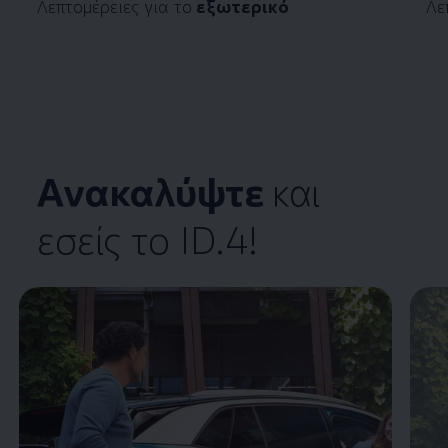
Λεπτομέρειες για το
εξωτερικό
Λε
Ανακαλύψτε
και
εσείς το
ID.4
!
Enable fullscreen mode