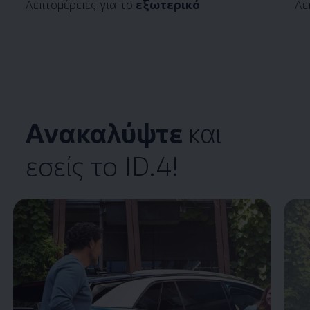
Λεπτομέρειες για το
εξωτερικό
Λε
Ανακαλύψτε
και
εσείς το
ID.4
!
Enable fullscreen mode