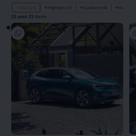
25 από 25 items
Όλα (25)
Highlights (3)
Σχεδίαση (4)
IQ.DRIV
25 από 25
items