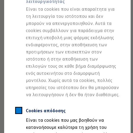
λειτουργικότητας
Προσομοιωτής αυτονομίας
Προσομοιωτής χρόνου φόρτισης
--:--
Είναι τα cookies που είναι απαραίτητα για
2
1
Προσομοιωτής κόστους φόρτισης
Remaining time, --:-
τη λειτουργία του ιστότοπου και δεν
ID. Ενημερώσεις λογισμικού
μπορούν να απενεργοποιηθούν. Αυτά τα
We Charge - Υπηρεσία Φόρτισης
Εύρεση δημόσιων σημείων φόρτισης
cookies συμβάλλουν για παράδειγμα στην
ID. Charger
επιτυχή υποβολή μιας φόρμας εκδήλωσης
Ενημέρωση ID.
ενδιαφέροντος, στην αποθήκευση των
Πλατφόρμα MEB
Μύθοι & Αλήθειες για την ηλεκτροκίνηση
προτιμήσεων των επισκεπτών στον
Πού μπορώ να φορτίσω;
ιστότοπο ή στην αποθήκευση των
Πόσο μακριά μπορώ να φτάσω;
επιλογών τους σε κάθε βήμα διαμόρφωσης
Πώς μπορώ να πληρώσω;
Πώς μπορώ να φορτίσω;
ενός αυτοκινήτου στο διαμορφωτή
Η αντλία θερμότητας στα ID.
μοντέλου. Χωρίς αυτά τα cookies, πολλές
Η λειτουργία ανάκτησης ενέργειας κατά την π
υπηρεσίες του ιστότοπου δεν θα μπορούσαν
Το σύστημα πέδησης στα ID.
Διαθέσιμα νέα και μεταχειρισμένα αυτοκίνητα
να λειτουργήσουν ή δεν θα ήταν διαθέσιμες.
Διαθέσιμα νέα αυτοκίνητα
Διαθέσιμα μεταχειρισμένα αυτοκίνητα
Χρηματοδότηση και Leasing
Cookies απόδοσης
Volkswagen Easy Living
Είναι τα cookies που μας βοηθούν να
Χρηματοδότηση Auto Credit
Χρηματοδότηση Classic Credit
κατανοήσουμε καλύτερα τη χρήση του
Καινοτόμες Τεχνολογίες