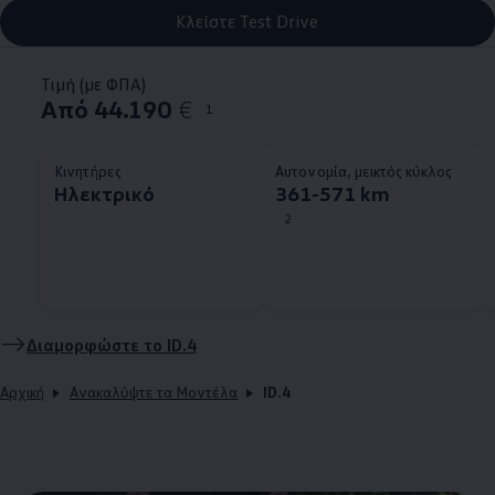
Κλείστε Test Drive
Τιμή (με ΦΠΑ)
Από 44.190
€
1
Κινητήρες
Αυτονομία, μεικτός κύκλος
Ηλεκτρικό
361-571 km
2
Διαμορφώστε το
ID.4
Αρχική
Ανακαλύψτε τα Μοντέλα
ID.4