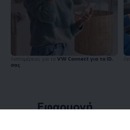
Λεπτομέρειες για το
VW Connect για το ID.
Λε
σας
Εφαρμογή
Volkswagen