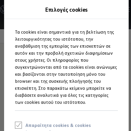
Ανακαλύψτε τα Μοντέλα
Επιλογές cookies
Διαμορφώστε το Volkswagen σας
Επαγγελματικά Οχήματα Volkswagen
Ηλεκτρικά μοντέλα
Μετάβαση
Μετάβαση
eHybrid μοντέλα
Τα cookies είναι σημαντικά για τη βελτίωση της
στο
στο
Ηλεκτρικά & eHybrid μοντέλα
Σύστημα υποβοήθησης στάθμευσης
περιεχόμενο
footer
λειτουργικότητας του ιστότοπου, την
Ηλεκτρικά μοντέλα
ID.3 Neo
αναβάθμιση της εμπειρίας των επισκεπτών σε
Νέο ID. Polo
αυτόν και την προβολή σχετικών διαφημίσεων
ID.4
στους χρήστες. Οι πληροφορίες που
ID.4 GTX
Park Assist Plus
ID.5
συγκεντρώνονται από τα cookies είναι ανώνυμες
ID.5 GTX
και βασίζονται στην ταυτοποίηση μόνο του
ID.7
browser και της συσκευής πλοήγησής του
ID.7 GTX
ID. Buzz
επισκέπτη. Στο παρακάτω κείμενο μπορείτε να
ID. Buzz Cargo
διαβάσετε αναλυτικά για όλες τις κατηγορίες
ID. CROSS
των cookies αυτού του ιστότοπου.
eHybrid μοντέλα
Νέο Golf ehybrid
Golf GTE
Νέο Tiguan ehybrid
Νέο Tayron ehybrid
Απαραίτητα cookies & cookies
e-Tools για ηλεκτρικά αυτοκίνητα